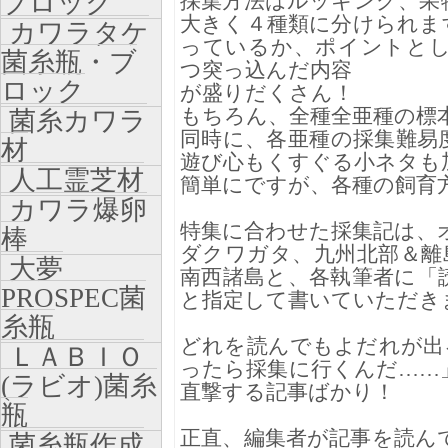
ブロック
採集方法はルッキング、果
大きく４種類に分けられま
カワラタケ
っているか、ポイントと
菌糸瓶・ブ
つ突っ込んだ内容
ロック
が盛りだくさん！
もちろん、全種全亜種の標
菌糸カワラ
同時に、各亜種の採集難易
材
遊び心もくすぐる小ネタも
人工霊芝材
簡単にですが、各種の飼
カワラ爆卵
特集に合わせた採集記は、
棒
ダクワガタ、九州北部＆離
大夢
南西諸島と、各執筆者に「
PROSPEC菌
と指定して書いていただき
糸瓶
どれを読んでもよだれが出
ＬＡＢＩＯ
ったら採集に行くんだ……
(ラビオ)菌糸
直撃する記事ばかり！
瓶
正直、編集者が記事を読ん
菌糸瓶作成