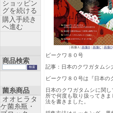
ショッピン
グを続ける
購入手続き
へ進む
| 画像A |
画像B
|
画像C
|
画像D
ビークワ８０号
商品検索
記事：日本のクワガタムシ
ビークワ８０号は『日本のク
菌糸商品
日本のクワガタムシに関し
所で何度も取り扱ってきま
オオヒラタ
法を書きました。
ケ菌糸瓶・