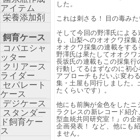
した。
アイテム
栄養添加剤
これは刺さる！ 目の毒み
そして今回の野澤氏による
飼育ケース
も、山梨へのオオクワ採集
コバエシャ
オオクワ採集の連載をする
野澤氏は果たしてオオクワ
ッター
長坂氏の連載もこの採集行
クリアース
行動してるはずなのに初心
ライダー
アプローチもだいぶ変わ
集・土屋も同行しました。
セパレート
たくらいです）。
ケース
デジケース
他にも前胸が金色をしたニ
スタンダー
ラクレスの新レコード紹介
型血統共同研究室！』の企
ド飼育ケー
企画発表！ など、他にも
ス
ません。