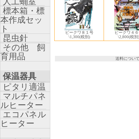
人工蛹室
標本箱・標
本作成セッ
ト
ビークワ８１号
ビークワ４６
昆虫針
\1,300
(税別)
\2,800
(税別
その他 飼
育用品
送料につい
保温器具
ピタリ適温
マルチパネ
ルヒーター
エコパネル
ヒーター