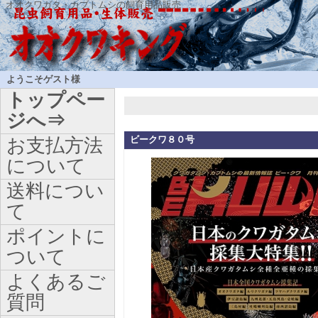
オオクワガタ・カブトムシの飼育用品販売
ようこそゲスト様
トップペー
ジへ⇒
ビークワ８０号
お支払方法
について
送料につい
て
ポイントに
ついて
よくあるご
質問