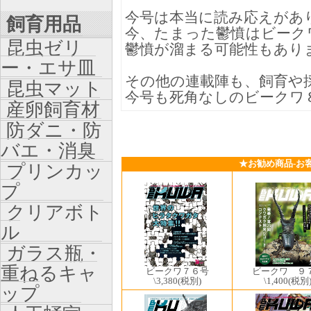
今号は本当に読み応えがあ
飼育用品
今、たまった鬱憤はビーク
昆虫ゼリ
鬱憤が溜まる可能性もあり
ー・エサ皿
その他の連載陣も、飼育や
昆虫マット
今号も死角なしのビークワ
産卵飼育材
防ダニ・防
バエ・消臭
★お勧め商品-お
プリンカッ
プ
クリアボト
ル
ガラス瓶・
重ねるキャ
ビークワ７６号
ビークワ ９
\3,380
(税別)
\1,400
(税別
ップ