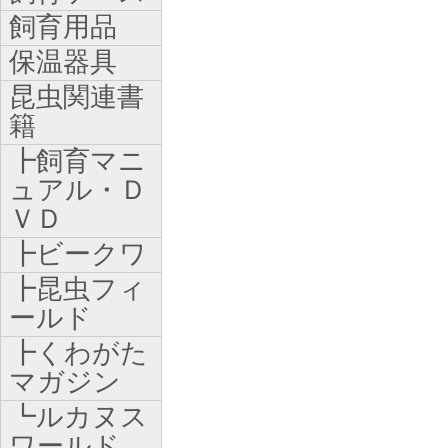
飼育用品
保温器具
昆虫関連書
籍
┣飼育マニ
ュアル・Ｄ
ＶＤ
┣ビークワ
┣昆虫フィ
ールド
┣くわがた
マガジン
┗ルカヌス
ワールド