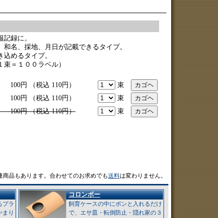
報記録に。
、和名、採地、月日が記載できるタイプ。
き込めるタイプ。
１束＝１００ラベル）
100円 （税込 110円）
束
100円 （税込 110円）
束
0円 （税込 110円）
束
連商品もあります。合わせてのお求めでも
送料
は変わりません。
コロンボー
るプラ
飼育ケースの中にポンと入れるだけ
かまり
で、エサ皿・転倒防止・隠れ家の３