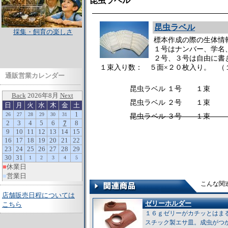
昆虫ラベル
昆虫ラベル
採集・飼育の楽しさ
標本作成の際の生体情
１号はナンバー、学名
２号、３号は自由に書
１束入り数： ５面×２０枚入り。 （
通販営業カレンダー
昆虫ラベル １号 １束 
昆虫ラベル ２号 １束 
昆虫ラベル ３号 １束 10
こんな関
店舗販売日程については
ゼリーホルダー
こちら
１６ｇゼリーがカチッとはま
スチック製エサ皿。成虫がつ