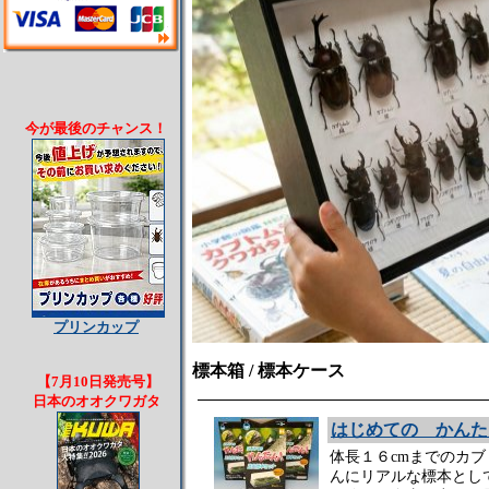
今が最後のチャンス！
プリンカップ
標本箱 / 標本ケース
【7月10日発売号】
日本のオオクワガタ
はじめての かんた
体長１６cmまでのカ
んにリアルな標本とし