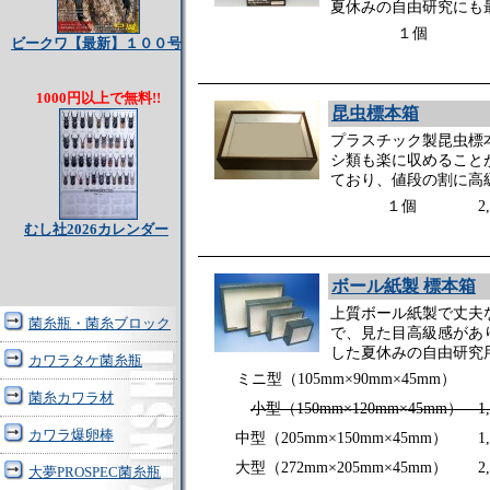
夏休みの自由研究にも
１個 1,9
ビークワ【最新】１００号
1000円以上で無料!!
昆虫標本箱
プラスチック製昆虫標
シ類も楽に収めること
ており、値段の割に高
１個 2,4
むし社2026カレンダー
ボール紙製 標本箱
上質ボール紙製で丈夫
菌糸瓶・菌糸ブロック
で、見た目高級感があ
した夏休みの自由研究
カワラタケ菌糸瓶
ミニ型（105mm×90mm×45m
菌糸カワラ材
小型（150mm×120mm×45mm） 1
カワラ爆卵棒
中型（205mm×150mm×45mm）
大型（272mm×205mm×45mm）
大夢PROSPEC菌糸瓶