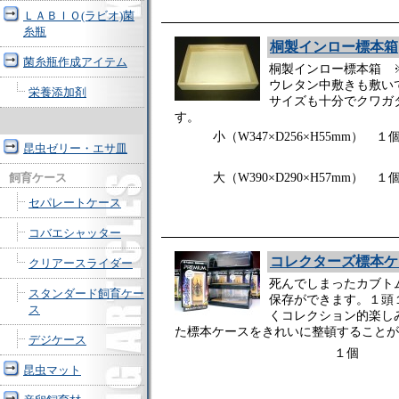
ＬＡＢＩＯ(ラビオ)菌
糸瓶
桐製インロー標本箱
菌糸瓶作成アイテム
桐製インロー標本箱 
ウレタン中敷きも敷い
栄養添加剤
サイズも十分でクワガ
す。
小（W347×D256×H55mm
昆虫ゼリー・エサ皿
大（W390×D290×H57mm
飼育ケース
セパレートケース
コバエシャッター
コレクターズ標本ケ
クリアースライダー
死んでしまったカブト
スタンダード飼育ケー
保存ができます。１頭
ス
くコレクション的楽し
た標本ケースをきれいに整頓することが
デジケース
１個 6
昆虫マット