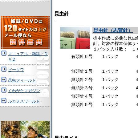
昆虫針
昆虫針（志賀針）
標本作成に必要な昆虫
針。対象の標本個体サ
１パック入り数： １
マニュアル・雑誌・Ｄ
有頭針６号 １パック 48
ＶＤ
ビークワ
無頭針１号 １パック 46
無頭針２号 １パック 46
昆虫フィールド
無頭針３号 １パック 46
くわがたマガジン
無頭針４号 １パック 46
ルカヌスワールド
無頭針５号 １パック 46