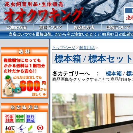
当店はいつでも最短出荷。だから今ご注文いただくと
08月07日 の出
トップページ
>
飼育用品
>
標本箱 / 標本セット
各カテゴリーへ ：
標本箱
/
標
商品画像をクリックすることで商品詳細を