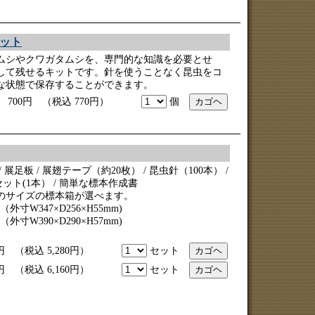
ット
ムシやクワガタムシを、専門的な知識を必要とせ
して残せるキットです。針を使うことなく昆虫をコ
な状態で保存することができます。
00円 （税込 770円）
個
展足板 / 展翅テープ（約20枚） / 昆虫針（100本） /
ンセット(1本） / 簡単な標本作成書
のサイズの標本箱が選べます。
（外寸
W347×D256×H55mm
)
（外寸
W390×D290×H57mm
)
円 （税込 5,280円）
セット
円 （税込 6,160円）
セット