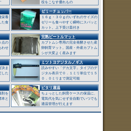
す
役をこなす優れもの
ゼリーチョッパー
種栄養
１６ｇ・３０ｇのいずれのサイズの
した食
ゼリーも食べやすく瞬時にスパッと
カット。上下受け皿付き
完熟ビートルマット
５点の
カブトムシ専用の完全発酵させた産
あわせ
卵飼育マット。国産・外産カブトム
シが大変よく産みます
ミツトヨデジタルノギス
ば決ま
読みやすい「デカ文字」タイプのデ
定した
ジタル表示で０．１ミリ単位で１５
０．０ミリまで測定可能
ピタリ適温
腐剤を
ちょっとした飼育ケースの保温に、
標本と
電気代を気にせず全自動でいつでも
適温管理が行えます