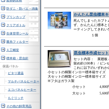
産卵飼育材
防ダニ・防バエ・消臭
かんたん昆虫標本キ
プリンカップ
死んでしまったカブト
ず、かんたんに標本と
クリアボトル
ーティングしてきれい
生体管理シール
１個 7
菌糸フィルター
人工蛹室
昆虫標本作成セット
標本箱・昆虫針
セット内容： 展翅板 / 
留め針(100本） / ピ
保温パネル
これに以下のいずれか
小セットの桐製インロー標本箱サイズ 
ピタリ適温
大セットの桐製インロー標本箱サイズ 
※フタはガラス製
マルチパネルヒーター
小セット 4,800
エコパネルヒーター
大セット 5,600
もぐリッチ
その他の飼育用品