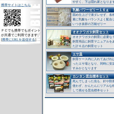
やすく、下は隠れ家となりま
携帯サイトはこちら
乳酸パワーゼリー１６ｇ
固め仕上げで液ダレせず、各
素に乳酸をバランスよく配合
いつき抜群の万能ゼリー
ＰＣでも携帯でもポイント
オオクワガタ飼育セット
が共通でご利用できます。
オオクワガタの飼育に必要な
[
携帯にURLを送信する
]
飼育用品に飼育マニュアルを
た計６点の飼育セット
エサ皿
飼育ケース内に入れてあげれ
ったエサ場となり、同時に安
すみかとなります
カンタン昆虫標本セット
死んでしまった虫も、針や防
使わず、かんたんにリアルな
して残せる昆虫標本セット