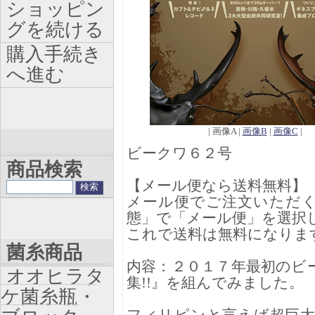
ショッピン
グを続ける
購入手続き
へ進む
| 画像A |
画像B
|
画像C
|
ビークワ６２号
商品検索
【メール便なら送料無料】
メール便でご注文いただ
態」で「メール便」を選択
これで送料は無料になりま
菌糸商品
内容：２０１７年最初のビ
オオヒラタ
集!!』を組んでみました。
ケ菌糸瓶・