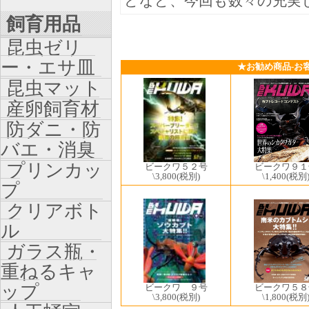
どなど、今回も数々の充実
飼育用品
昆虫ゼリ
ー・エサ皿
★お勧め商品-お
昆虫マット
産卵飼育材
防ダニ・防
バエ・消臭
プリンカッ
ビークワ５２号
ビークワ９１
\3,800
(税別)
\1,400
(税別
プ
クリアボト
ル
ガラス瓶・
重ねるキャ
ップ
ビークワ５８
ビークワ ９号
\1,800
(税別
\3,800
(税別)