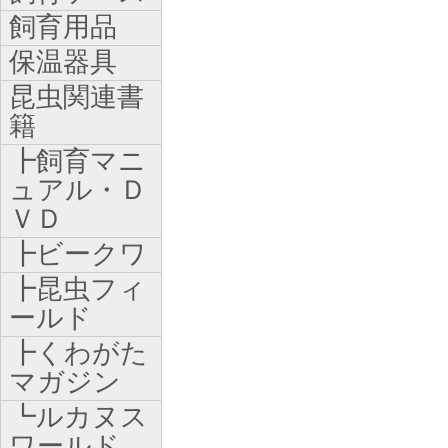
飼育用品
保温器具
昆虫関連書
籍
┣飼育マニ
ュアル・Ｄ
ＶＤ
┣ビークワ
┣昆虫フィ
ールド
┣くわがた
マガジン
┗ルカヌス
ワールド