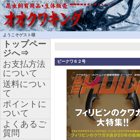
オオクワガタ・カブトムシの飼育用品販売
ようこそゲスト様
トップペー
ジへ⇒
ビークワ６２号
お支払方法
について
送料につい
て
ポイントに
ついて
よくあるご
質問