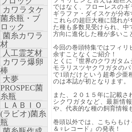
ブロック
フィリピンと言えば超巨
ではなく、フローレスのギ
カワラタケ
ギラファ・ダイスケが分布
菌糸瓶・ブ
これらの超巨大種に隠れが
ロック
た種も多数見受けられ、中
方向に進化した種が多いこ
菌糸カワラ
材
今回の巻頭特集ではフィリ
人工霊芝材
余すことなくご紹介！
カワラ爆卵
とくに『世界のクワガタム
モラリスツヤクワガタのパ
棒
で1頭だけという超希少亜
大夢
のは本誌が初となります。
PROSPEC菌
また、２０１５年に記載さ
糸瓶
シクワガタなど、最新情報
ＬＡＢＩＯ
や、代表的な種の飼育情報
(ラビオ)菌糸
瓶
巻頭以外では、こちらもけ
＆♀レコード』の発表！
菌糸瓶作成