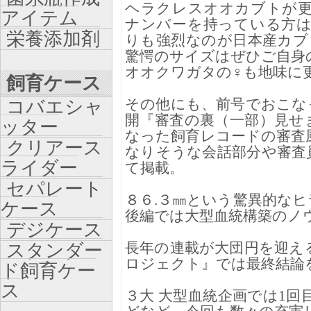
ヘラクレスオオカブトが
アイテム
ナンバーを持っている方
栄養添加剤
りも強烈なのが日本産カブ
驚愕のサイズはぜひご自身
オオクワガタの♀も地味に
飼育ケース
その他にも、前号でおこな
コバエシャ
開『審査の裏（一部）見せ
ッター
なった飼育レコードの審査
クリアース
なりそうな会話部分や審査
ライダー
て掲載。
セパレート
８６.３㎜という驚異的な
ケース
後編では大型血統構築のノ
デジケース
長年の連載が大団円を迎え
スタンダー
ロジェクト』では最終結論
ド飼育ケー
ス
３大 大型血統企画では1回