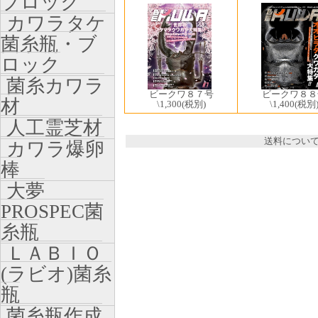
ブロック
カワラタケ
菌糸瓶・ブ
ロック
菌糸カワラ
ビークワ８７号
ビークワ８８
材
\1,300
(税別)
\1,400
(税別
人工霊芝材
送料につい
カワラ爆卵
棒
大夢
PROSPEC菌
糸瓶
ＬＡＢＩＯ
(ラビオ)菌糸
瓶
菌糸瓶作成