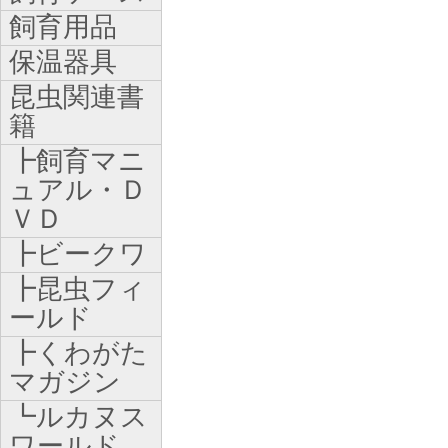
飼育用品
保温器具
昆虫関連書
籍
┣飼育マニ
ュアル・Ｄ
ＶＤ
┣ビークワ
┣昆虫フィ
ールド
┣くわがた
マガジン
┗ルカヌス
ワールド