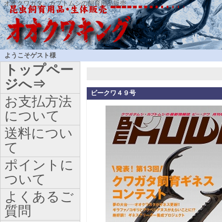
オオクワガタ・カブトムシの飼育用品販売
ようこそゲスト様
トップペー
ジへ⇒
ビークワ４９号
お支払方法
について
送料につい
て
ポイントに
ついて
よくあるご
質問