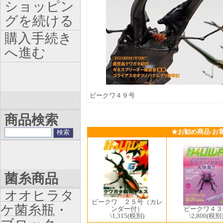
ショッピン
グを続ける
購入手続き
へ進む
ビークワ４９号
商品検索
★お勧め商品-お
菌糸商品
オオヒラタ
ビークワ ２５号（カレ
ケ菌糸瓶・
ビークワ４３
ンダー付）
\2,800
(税別
\1,315
(税別)