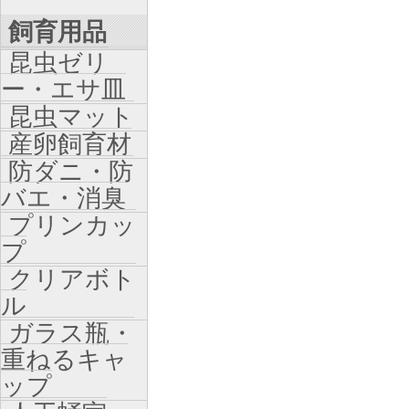
飼育用品
昆虫ゼリ
ー・エサ皿
昆虫マット
産卵飼育材
防ダニ・防
バエ・消臭
プリンカッ
プ
クリアボト
ル
ガラス瓶・
重ねるキャ
ップ