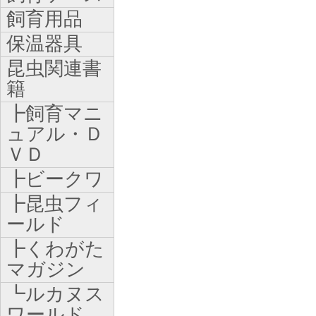
飼育用品
保温器具
昆虫関連書
籍
┣飼育マニ
ュアル・Ｄ
ＶＤ
┣ビークワ
┣昆虫フィ
ールド
┣くわがた
マガジン
┗ルカヌス
ワールド