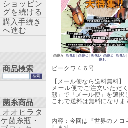
ショッピン
グを続ける
購入手続き
へ進む
| 画像A |
画像B
|
画像C
|
画像D
|
画像E
|
画像G
|
像10
|
商品検索
ビークワ４６号
【メール便なら送料無料】
メール便でご注文いただ
態」で「メール便」を選択
これで送料は無料になりま
菌糸商品
オオヒラタ
ケ菌糸瓶・
内容：今回は『世界のノコ
します。