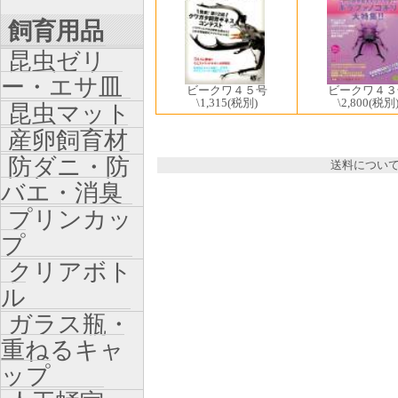
飼育用品
昆虫ゼリ
ー・エサ皿
ビークワ４５号
ビークワ４３
\1,315
(税別)
\2,800
(税別
昆虫マット
産卵飼育材
防ダニ・防
送料につい
バエ・消臭
プリンカッ
プ
クリアボト
ル
ガラス瓶・
重ねるキャ
ップ