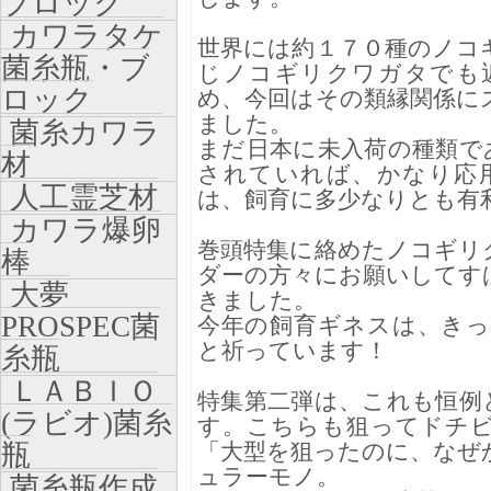
ブロック
カワラタケ
世界には約１７０種のノコ
菌糸瓶・ブ
じノコギリクワガタでも
ロック
め、今回はその類縁関係に
ました。
菌糸カワラ
まだ日本に未入荷の種類で
材
されていれば、かなり応
人工霊芝材
は、飼育に多少なりとも有
カワラ爆卵
巻頭特集に絡めたノコギリ
棒
ダーの方々にお願いしてす
大夢
きました。
PROSPEC菌
今年の飼育ギネスは、き
と祈っています！
糸瓶
ＬＡＢＩＯ
特集第二弾は、これも恒例
(ラビオ)菌糸
す。こちらも狙ってドチ
瓶
「大型を狙ったのに、なぜ
ュラーモノ。
菌糸瓶作成