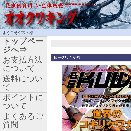
オオクワガタ・カブトムシの飼育用品販売
ようこそゲスト様
トップペー
ジへ⇒
ビークワ４６号
お支払方法
について
送料につい
て
ポイントに
ついて
よくあるご
質問