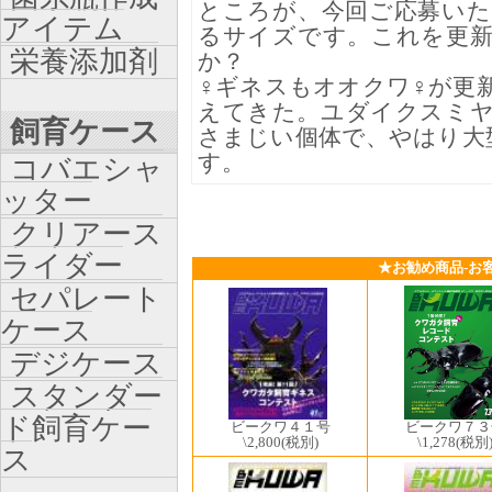
ところが、今回ご応募い
アイテム
るサイズです。これを更
栄養添加剤
か？
♀ギネスもオオクワ♀が更新
えてきた。ユダイクスミ
飼育ケース
さまじい個体で、やはり大
す。
コバエシャ
ッター
クリアース
ライダー
★お勧め商品-お
セパレート
ケース
デジケース
スタンダー
ド飼育ケー
ビークワ７３
ビークワ４１号
\1,278
(税別
\2,800
(税別)
ス