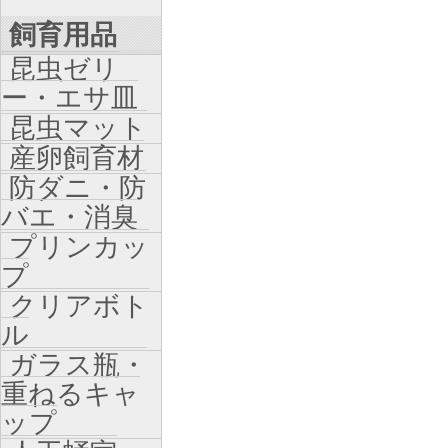
飼育用品
昆虫ゼリ
ー・エサ皿
昆虫マット
産卵飼育材
防ダニ・防
バエ・消臭
プリンカッ
プ
クリアボト
ル
ガラス瓶・
重ねるキャ
ップ