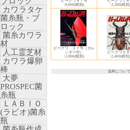
ブロック
ビークワ４７号
ビークワ７６
\8,800
(税別)
\3,380
(税別
カワラタケ
菌糸瓶・ブ
ロック
菌糸カワラ
材
ビークワ １７号（カレ
人工霊芝材
ビークワ５９
ンダー付）
\2,400
(税別
\1,800
(税別)
カワラ爆卵
棒
送料につい
大夢
PROSPEC菌
糸瓶
ＬＡＢＩＯ
(ラビオ)菌糸
瓶
菌糸瓶作成