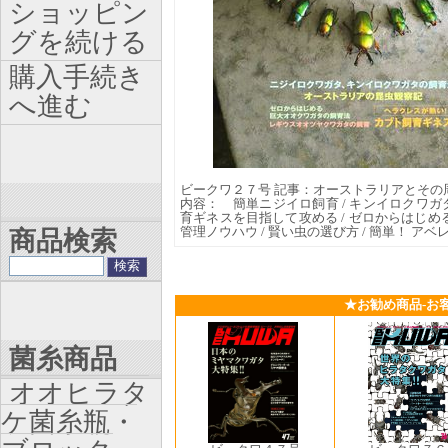
ショッピン
グを続ける
購入手続き
へ進む
ビークワ２７号 記事：オーストラリアとその
内容： 簡単ニジイロ飼育 / キンイロクワガ
育ギネスを目指して攻める / ゼロからはじめ
管理ノウハウ / 賢い虫の選び方 / 簡単！ ア
商品検索
★お勧め商品-お
菌糸商品
オオヒラタ
ケ菌糸瓶・