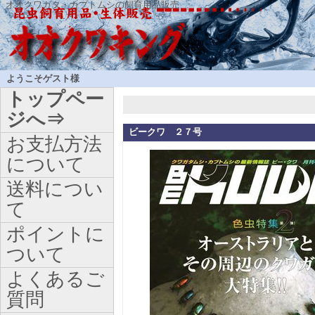
オオクワガタ・カブトムシの飼育用品販売
ようこそゲスト様
トップペー
ジへ⇒
ビークワ ２７号
お支払方法
について
送料につい
て
ポイントに
ついて
よくあるご
質問