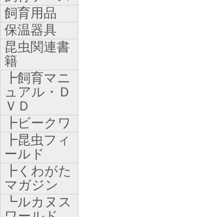
飼育用品
保温器具
昆虫関連書
籍
┣飼育マニ
ュアル・Ｄ
ＶＤ
┣ビークワ
┣昆虫フィ
ールド
┣くわがた
マガジン
┗ルカヌス
ワールド