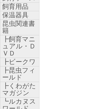
飼育用品
保温器具
昆虫関連書
籍
┣飼育マニ
ュアル・Ｄ
ＶＤ
┣ビークワ
┣昆虫フィ
ールド
┣くわがた
マガジン
┗ルカヌス
ワールド