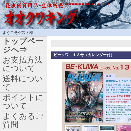
オオクワガタ・カブトムシの飼育用品販売
ようこそゲスト様
トップペー
ジへ⇒
ビークワ １３号（カレンダー付）
お支払方法
について
送料につい
て
ポイントに
ついて
よくあるご
質問