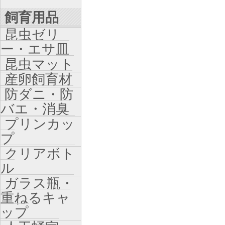
飼育用品
昆虫ゼリ
ー・エサ皿
昆虫マット
産卵飼育材
防ダニ・防
バエ・消臭
プリンカッ
プ
クリアボト
ル
ガラス瓶・
重ねるキャ
ップ