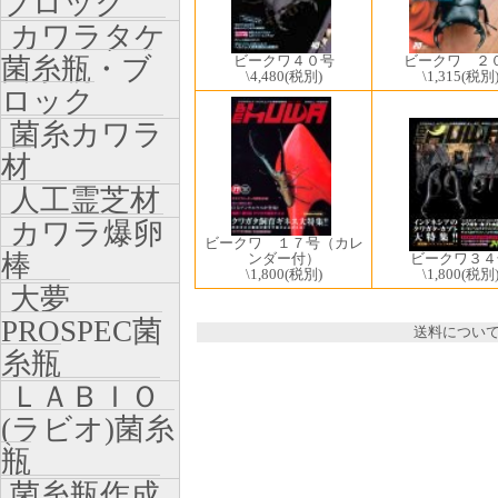
ブロック
カワラタケ
菌糸瓶・ブ
ビークワ４０号
ビークワ ２
\4,480
(税別)
\1,315
(税別
ロック
菌糸カワラ
材
人工霊芝材
カワラ爆卵
ビークワ １７号（カレ
棒
ンダー付）
ビークワ３４
\1,800
(税別)
\1,800
(税別
大夢
PROSPEC菌
送料につい
糸瓶
ＬＡＢＩＯ
(ラビオ)菌糸
瓶
菌糸瓶作成