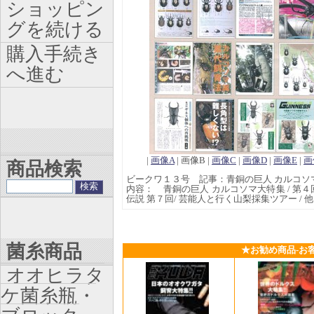
ショッピン
グを続ける
購入手続き
へ進む
|
画像A
| 画像B |
画像C
|
画像D
|
画像E
|
画
商品検索
ビークワ１３号 記事：青銅の巨人 カルコソ
内容： 青銅の巨人 カルコソマ大特集 / 第４
伝説 第７回/ 芸能人と行く山梨採集ツアー / 他
菌糸商品
★お勧め商品-お
オオヒラタ
ケ菌糸瓶・