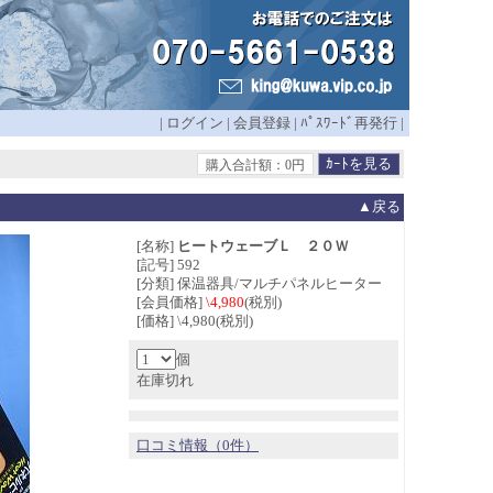
|
ログイン
|
会員登録
|
ﾊﾟｽﾜｰﾄﾞ再発行
|
購入合計額：0円
▲戻る
[名称]
ヒートウェーブＬ ２０Ｗ
[記号] 592
[分類] 保温器具/マルチパネルヒーター
[会員価格]
\4,980
(税別)
[価格] \4,980(税別)
個
在庫切れ
口コミ情報（0件）