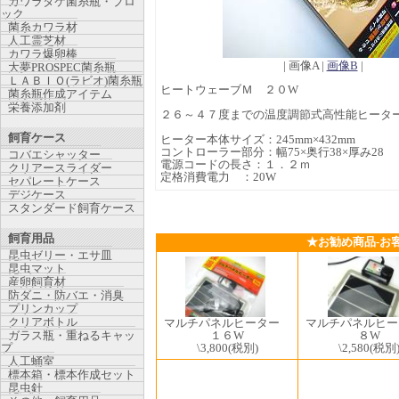
カワラタケ菌糸瓶・ブロ
ック
菌糸カワラ材
人工霊芝材
カワラ爆卵棒
| 画像A |
画像B
|
大夢PROSPEC菌糸瓶
ＬＡＢＩＯ(ラビオ)菌糸瓶
ヒートウェーブＭ ２０W
菌糸瓶作成アイテム
栄養添加剤
２６～４７度までの温度調節式高性能ヒーター
飼育ケース
ヒーター本体サイズ：245mm×432mm
コントローラー部分：幅75×奥行38×厚み28
コバエシャッター
電源コードの長さ：１．２ｍ
クリアースライダー
定格消費電力 ：20W
セパレートケース
デジケース
スタンダード飼育ケース
飼育用品
★お勧め商品-お
昆虫ゼリー・エサ皿
昆虫マット
産卵飼育材
防ダニ・防バエ・消臭
プリンカップ
クリアボトル
マルチパネルヒーター
マルチパネルヒ
ガラス瓶・重ねるキャッ
１６W
８W
プ
\3,800
(税別)
\2,580
(税別
人工蛹室
標本箱・標本作成セット
昆虫針