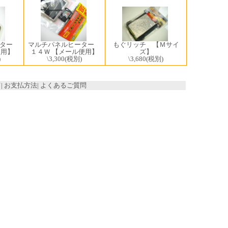
ーター
もぐリッチ 【Ｍサイ
マルチパネルヒーター
便用】
ズ】
１４Ｗ 【メール便用】
)
\3,680
(税別)
\3,300
(税別)
て
|
お支払方法
|
よくあるご質問