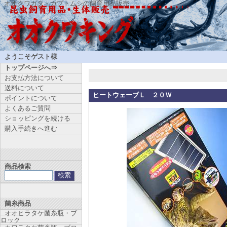
オオクワガタ・カブトムシの飼育用品販売
ようこそゲスト様
トップページへ⇒
お支払方法について
送料について
ヒートウェーブＬ ２０Ｗ
ポイントについて
よくあるご質問
ショッピングを続ける
購入手続きへ進む
商品検索
菌糸商品
オオヒラタケ菌糸瓶・ブ
ロック