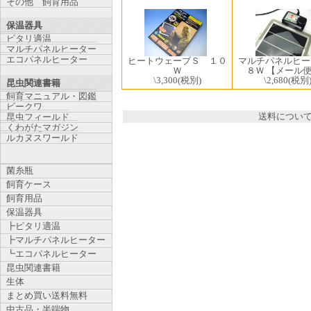
その他 飼育用品
保温器具
ピタリ適温
マルチパネルヒーター
エコパネルヒーター
ヒートウェーブＳ １０
マルチパネルヒ
Ｗ
８Ｗ 【メール
\3,300
(税別)
\2,680
(税別
昆虫関連書籍
飼育マニュアル・図鑑
ビークワ
送料につい
昆虫フィールド
くわがたマガジン
ルカヌスワールド
菌糸瓶
飼育ケース
飼育用品
保温器具
┣ピタリ適温
┣マルチパネルヒーター
┗エコパネルヒーター
昆虫関連書籍
生体
まとめ買い送料無料
中古品・半端物