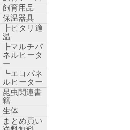
飼育用品
保温器具
┣ピタリ適
温
┣マルチパ
ネルヒータ
ー
┗エコパネ
ルヒーター
昆虫関連書
籍
生体
まとめ買い
送料無料