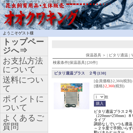
オオクワガタ・カブトムシの飼育用品販売
ようこそゲスト様
トップペー
ジへ⇒
保温器具
＞
|
ピタリ適温
|
お支払方法
検索条件[保温器具] [20件]
について
ピタリ適温プラス ２号
[130]
送料につい
[会員価格]\2,360(税別)
[価格]
\2,360
(税別)
て
ポイントに
枚
ついて
ピタリ適温プラス２号
よくあるご
（220mm×250mm）
タイプ
調節なしでいつも適温
質問
～２９度で手間いらず
動パネルヒーター。