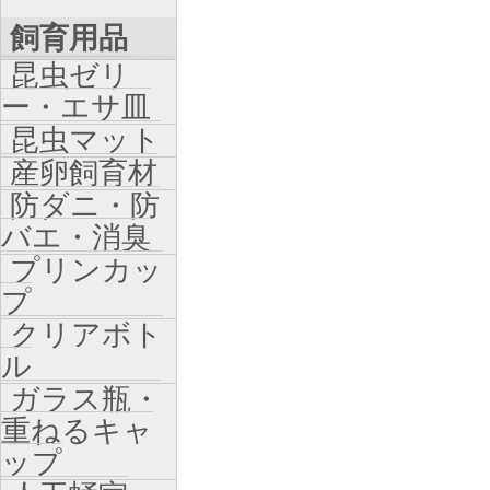
飼育用品
昆虫ゼリ
ー・エサ皿
昆虫マット
産卵飼育材
防ダニ・防
バエ・消臭
プリンカッ
プ
クリアボト
ル
ガラス瓶・
重ねるキャ
ップ