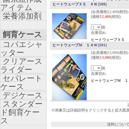
ヒートウェーブＸＳ ４Ｗ
[589]
アイテム
[会員価格]\2,400(税別)
栄養添加剤
[価格]
\2,400
(税別)
個
飼育ケース
在庫切れ
ヒートウェーブＸＳ 
コバエシャ
ヒートウェーブＭ １４Ｗ
[591]
ッター
[会員価格]\3,980(税別)
[価格]
\3,980
(税別)
クリアース
ライダー
個
在庫切れ
セパレート
ヒートウェーブＭ １
ケース
デジケース
スタンダー
ド飼育ケー
※画像又は詳細説明をクリックすると拡大図
ス
送料につい