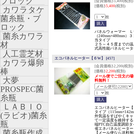
ブロック
[会員価格]\5,400(税別)
[価格]
\5,400
(税別)
カワラタケ
菌糸瓶・ブ
枚
ロック
パネルウォーマー Ｌ
菌糸カワラ
（240mm×480mm）
当タイプ
材
２５～４５度までの温
式高性能パネルヒータ
人工霊芝材
エコパネルヒーター【６W】
[457]
カワラ爆卵
[会員価格]\2,200(税別)
棒
[価格]
\2,200
(税別)
メール便でご注文の場
大夢
料無料！
PROSPEC菌
枚
糸瓶
ＬＡＢＩＯ
エコパネルヒーター【
タイプ（115mm×142
(ラビオ)菌糸
外気温をすばやくキャ
て一定温度を維持する
瓶
端PTC自己温度調節タ
省エネパネルヒーター
菌糸瓶作成
【メール便なら送料無