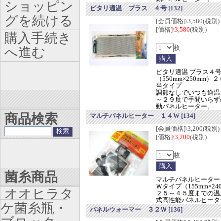
ショッピン
ピタリ適温 プラス ４号
[132]
グを続ける
[会員価格]\3,580(税別)
[価格]
\3,580
(税別)
購入手続き
枚
へ進む
ピタリ適温 プラス４
（550mm×250mm）
当タイプ
調節なしでいつも適温
～２９度で手間いらず
動パネルヒーター。
商品検索
マルチパネルヒーター １４W
[134]
[会員価格]\3,200(税別)
[価格]
\3,200
(税別)
枚
菌糸商品
マルチパネルヒーター
Ｗタイプ（155mm×24
オオヒラタ
２５～４５度までの温
式高性能パネルヒータ
ケ菌糸瓶・
パネルウォーマー ３２Ｗ
[136]