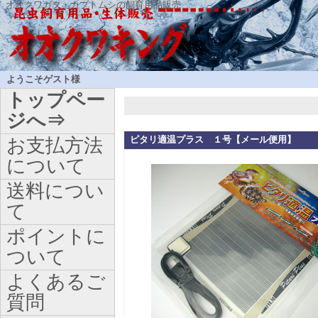
オオクワガタ・カブトムシの飼育用品販売
ようこそゲスト様
トップペー
ジへ⇒
ピタリ適温プラス １号【メール便用】
お支払方法
について
送料につい
て
ポイントに
ついて
よくあるご
質問