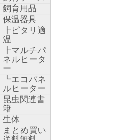
飼育用品
保温器具
┣ピタリ適
温
┣マルチパ
ネルヒータ
ー
┗エコパネ
ルヒーター
昆虫関連書
籍
生体
まとめ買い
送料無料