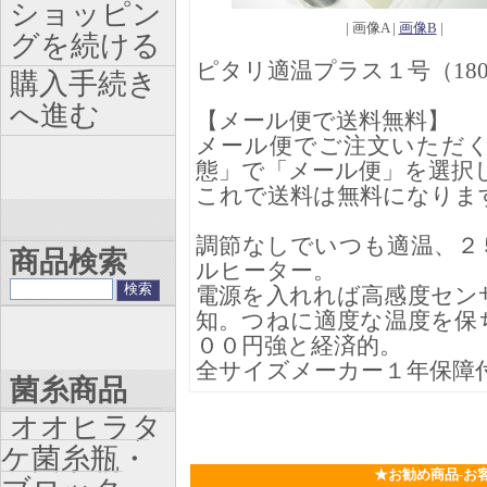
ショッピン
| 画像A |
画像B
|
グを続ける
ピタリ適温プラス１号（180
購入手続き
へ進む
【メール便で送料無料】
メール便でご注文いただ
態」で「メール便」を選択
これで送料は無料になりま
調節なしでいつも適温、２
商品検索
ルヒーター。
電源を入れれば高感度セン
知。つねに適度な温度を保
００円強と経済的。
全サイズメーカー１年保障
菌糸商品
オオヒラタ
ケ菌糸瓶・
★お勧め商品-お