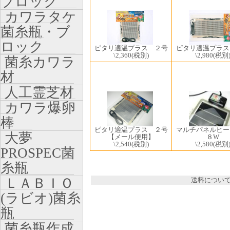
ブロック
カワラタケ
菌糸瓶・ブ
ロック
ピタリ適温プラス ２号
ピタリ適温プラス
\2,360
(税別)
\2,980
(税別
菌糸カワラ
材
人工霊芝材
カワラ爆卵
棒
ピタリ適温プラス ２号
マルチパネルヒ
大夢
【メール便用】
８W
\2,540
(税別)
\2,580
(税別
PROSPEC菌
糸瓶
ＬＡＢＩＯ
送料につい
(ラビオ)菌糸
瓶
菌糸瓶作成