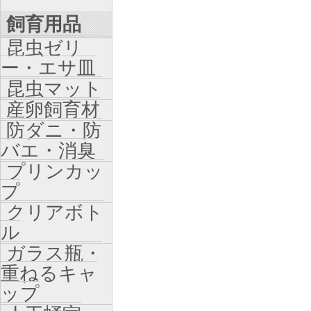
飼育用品
昆虫ゼリ
ー・エサ皿
昆虫マット
産卵飼育材
防ダニ・防
バエ・消臭
プリンカッ
プ
クリアボト
ル
ガラス瓶・
重ねるキャ
ップ