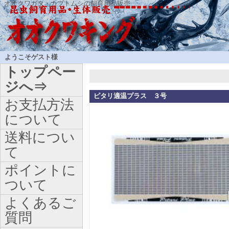
オオクワガタ・カブトムシの飼育用品販売
ようこそゲスト様
トップペー
ジへ⇒
ピタリ適温プラス ３号
お支払方法
について
送料につい
て
ポイントに
ついて
よくあるご
質問