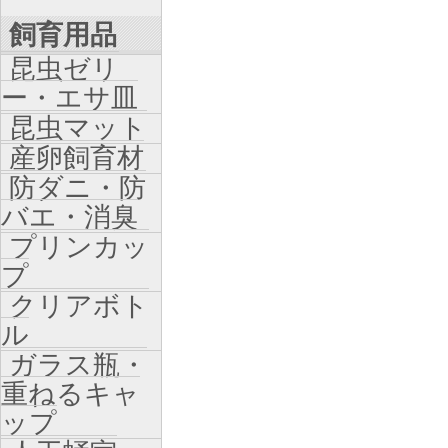
飼育用品
昆虫ゼリ
ー・エサ皿
昆虫マット
産卵飼育材
防ダニ・防
バエ・消臭
プリンカッ
プ
クリアボト
ル
ガラス瓶・
重ねるキャ
ップ