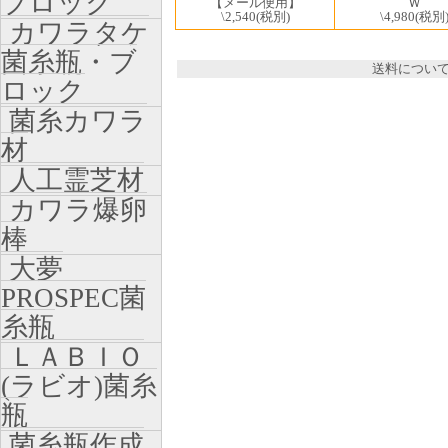
ブロック
【メール便用】
Ｗ
\2,540
(税別)
\4,980
(税別
カワラタケ
菌糸瓶・ブ
送料につい
ロック
菌糸カワラ
材
人工霊芝材
カワラ爆卵
棒
大夢
PROSPEC菌
糸瓶
ＬＡＢＩＯ
(ラビオ)菌糸
瓶
菌糸瓶作成