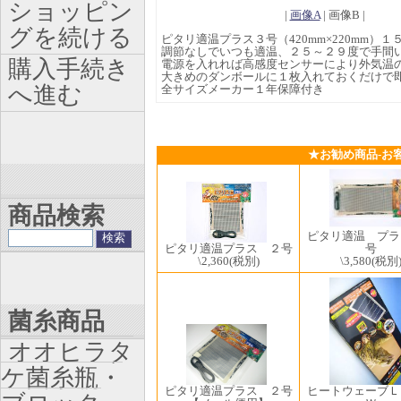
ショッピン
|
画像A
| 画像B |
グを続ける
ピタリ適温プラス３号（420mm×220mm）
調節なしでいつも適温、２５～２９度で手間
購入手続き
電源を入れれば高感度センサーにより外気温
大きめのダンボールに１枚入れておくだけで
へ進む
全サイズメーカー１年保障付き
★お勧め商品-お
商品検索
ピタリ適温 プラ
ピタリ適温プラス ２号
号
\2,360
(税別)
\3,580
(税別
菌糸商品
オオヒラタ
ケ菌糸瓶・
ピタリ適温プラス ２号
ヒートウェーブＬ