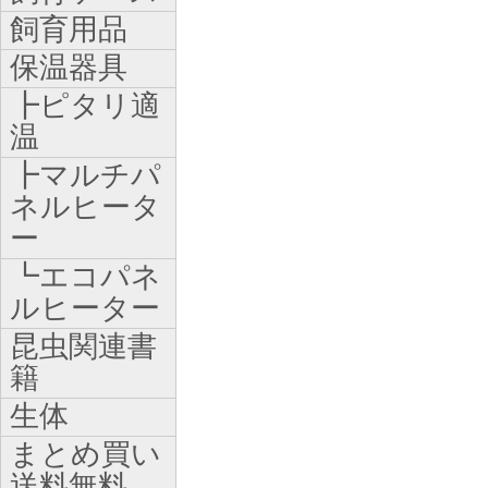
飼育用品
保温器具
┣ピタリ適
温
┣マルチパ
ネルヒータ
ー
┗エコパネ
ルヒーター
昆虫関連書
籍
生体
まとめ買い
送料無料