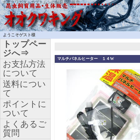
オオクワガタ・カブトムシの飼育用品販売
ようこそゲスト様
トップペー
ジへ⇒
マルチパネルヒーター １４W
お支払方法
について
送料につい
て
ポイントに
ついて
よくあるご
質問