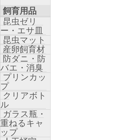
飼育用品
昆虫ゼリ
ー・エサ皿
昆虫マット
産卵飼育材
防ダニ・防
バエ・消臭
プリンカッ
プ
クリアボト
ル
ガラス瓶・
重ねるキャ
ップ