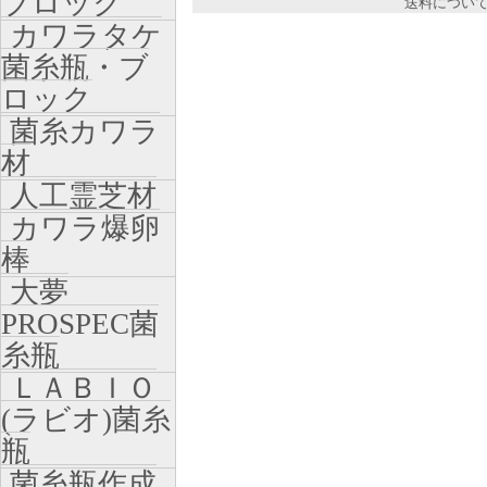
ブロック
送料につい
カワラタケ
菌糸瓶・ブ
ロック
菌糸カワラ
材
人工霊芝材
カワラ爆卵
棒
大夢
PROSPEC菌
糸瓶
ＬＡＢＩＯ
(ラビオ)菌糸
瓶
菌糸瓶作成