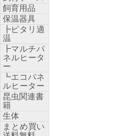
飼育用品
保温器具
┣ピタリ適
温
┣マルチパ
ネルヒータ
ー
┗エコパネ
ルヒーター
昆虫関連書
籍
生体
まとめ買い
送料無料