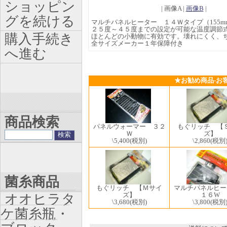
ショッピン
| 画像A |
画像B
|
グを続ける
マルチパネルヒーター １４Ｗタイプ（155mm
２５度～４５度までの設定が可能な温度調節
購入手続き
ほとんどの小動物に有効です。壊れにくく、
全サイズメーカー１年保障付き
へ進む
★お勧め商品-お
商品検索
パネルウォーマー ３２
もぐリッチ 【
Ｗ
ズ】
\5,400
(税別)
\2,860
(税別
菌糸商品
もぐリッチ 【Ｍサイ
マルチパネルヒ
ズ】
１６W
オオヒラタ
\3,680
(税別)
\3,800
(税別
ケ菌糸瓶・