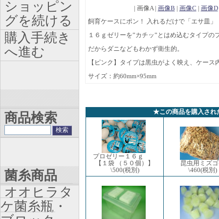
ショッピン
| 画像A |
画像B
|
画像C
|
画像D
グを続ける
飼育ケースにポン！ 入れるだけで「エサ皿」
購入手続き
１６ｇゼリーを”カチッ”とはめ込むタイプの
へ進む
だからダニなどもわかず衛生的。
【ピンク】タイプは黒虫がよく映え、ケース
サイズ：約60mm×95mm
★この商品を購入され
商品検索
プロゼリー１６ｇ
【１袋 （５０個）】
昆虫用ミズゴ
\500
(税別)
\460
(税別)
菌糸商品
オオヒラタ
ケ菌糸瓶・