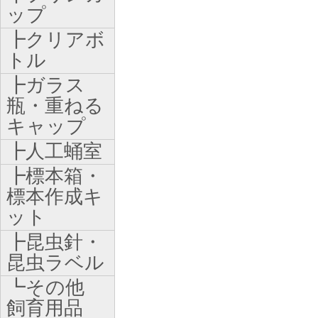
ップ
┣クリアボ
トル
┣ガラス
瓶・重ねる
キャップ
┣人工蛹室
┣標本箱・
標本作成キ
ット
┣昆虫針・
昆虫ラベル
┗その他
飼育用品