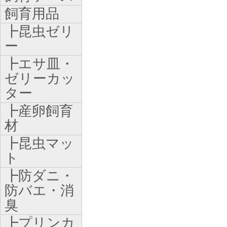
飼育用品
┣昆虫ゼリ
ー
┣エサ皿・
ゼリーカッ
ター
┣産卵飼育
材
┣昆虫マッ
ト
┣防ダニ・
防バエ・消
臭
┣プリンカ