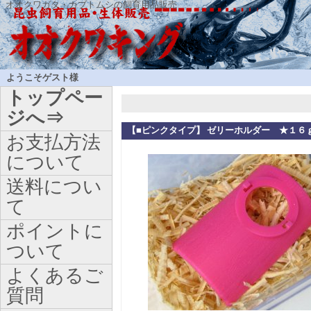
オオクワガタ・カブトムシの飼育用品販売
ようこそゲスト様
トップペー
ジへ⇒
【■ピンクタイプ】 ゼリーホルダー ★１６
お支払方法
について
送料につい
て
ポイントに
ついて
よくあるご
質問