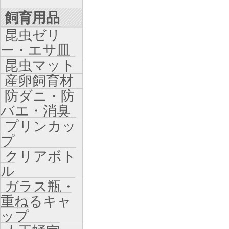
飼育用品
昆虫ゼリ
ー・エサ皿
昆虫マット
産卵飼育材
防ダニ・防
バエ・消臭
プリンカッ
プ
クリアボト
ル
ガラス瓶・
重ねるキャ
ップ