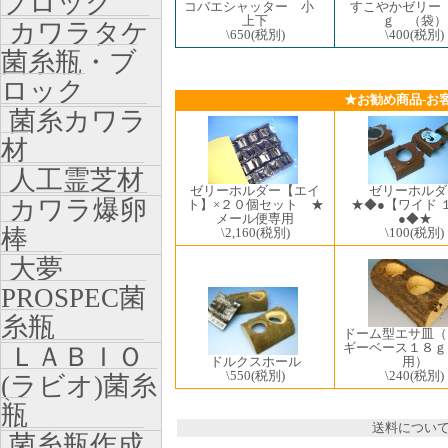
ブロック
コバエシャッター 小
すこやかゼリー
上下
ｇ （袋）
カワラタケ
\650
(税別)
\400
(税別)
菌糸瓶・ブ
ロック
★お勧め商品-お
菌糸カワラ
材
人工霊芝材
ゼリーホルダー【エイ
ゼリーホルダ
カワラ爆卵
ト】×２０個セット ★
★◆●【ワイド 
メール便専用
●◆★
棒
\2,160
(税別)
\100
(税別)
大夢
PROSPEC菌
糸瓶
ドーム型エサ皿（
ギーベース１８ｇ
ＬＡＢＩＯ
ドルクスホール
用）
\550
(税別)
\240
(税別)
(ラビオ)菌糸
瓶
送料につい
菌糸瓶作成