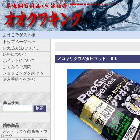
オオクワガタ・カブトムシの飼育用品販売
ようこそゲスト様
トップページへ⇒
お支払方法について
送料について
ノコギリクワガタ用マット ５Ｌ
ポイントについて
よくあるご質問
ショッピングを続ける
購入手続きへ進む
商品検索
菌糸商品
オオヒラタケ菌糸瓶・ブ
ロック