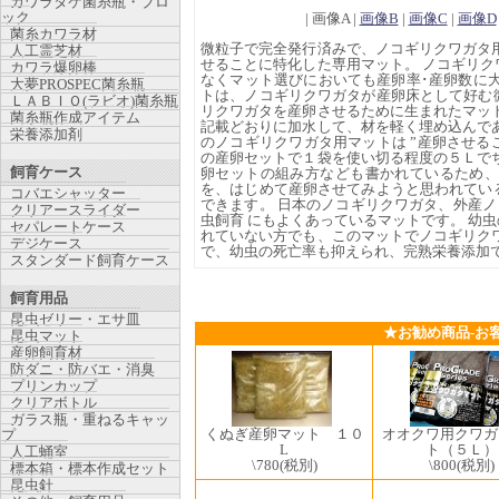
カワラタケ菌糸瓶・ブロ
ック
| 画像A |
画像B
|
画像C
|
画像D
菌糸カワラ材
微粒子で完全発行済みで、ノコギリクワガタ
人工霊芝材
せることに特化した専用マット。 ノコギリ
カワラ爆卵棒
なくマット選びにおいても産卵率･産卵数に
大夢PROSPEC菌糸瓶
トは、ノコギリクワガタが産卵床として好む
ＬＡＢＩＯ(ラビオ)菌糸瓶
リクワガタを産卵させるために生まれたマッ
菌糸瓶作成アイテム
記載どおりに加水して、材を軽く埋め込んで
栄養添加剤
のノコギリクワガタ用マットは ”産卵させる
の産卵セットで１袋を使い切る程度の５Ｌで
飼育ケース
卵セットの組み方なども書かれているため
を、はじめて産卵させてみようと思われてい
コバエシャッター
できます。 日本のノコギリクワガタ、外産ノ
クリアースライダー
虫飼育 にもよくあっているマットです。 幼
セパレートケース
れていない方でも、このマットでノコギリク
デジケース
で、幼虫の死亡率も抑えられ、完熟栄養添加で
スタンダード飼育ケース
飼育用品
昆虫ゼリー・エサ皿
★お勧め商品-お
昆虫マット
産卵飼育材
防ダニ・防バエ・消臭
プリンカップ
クリアボトル
ガラス瓶・重ねるキャッ
くぬぎ産卵マット １０
オオクワ用クワガ
プ
L
ト（５Ｌ）
人工蛹室
\780
(税別)
\800
(税別)
標本箱・標本作成セット
昆虫針