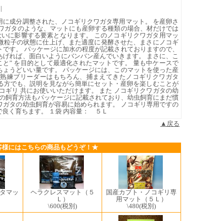
|
用に成分調整された、ノコギリクワガタ専用マット。 を産卵さ
クワガタのような、マットにも産卵する種類の場合、材だけでは
大いに影響する要素となります。 このノコギリクワガタ用マッ
微粒子の状態に仕上げ、また適度に発酵させた、まさにノコギ
トです。 パッケージに加水の程度が記載されておりますので、
あげれば、面白いようにバンバン産んでいきます。 まさに、こ
こと” を目的として最適化されたマットです。 量も中ケースで
ちょうどいい量です。 パッケージには、このマットを使った産
、熟練ブリーダーはもちろん、捕まえてきたノコギリクワガタ
る方でも、説明を見ながら簡単にセット・産卵を楽しむことが
コギリ 共にお使いいただけます。 また ノコギリクワガタの幼
虫の飼育方法もパッケージに記載されており、幼虫飼育にまだ慣
ワガタの幼虫飼育が容易に始められます。 ノコギリ専用ですの
良く育ちます。 １袋 内容量： ５Ｌ
▲戻る
客様にはこちらの商品もどうぞ！★
ヘラクレスマット（５
タマッ
国産カブト・ノコギリ専
Ｌ）
用マット（５Ｌ）
\600
(税別)
\480
(税別)