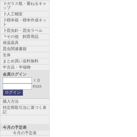
┣ガラス瓶・重ねるキャ
ップ
┣人工蛹室
┣標本箱・標本作成キッ
ト
┣昆虫針・昆虫ラベル
┗その他 飼育用品
保温器具
昆虫関連書籍
生体
まとめ買い送料無料
中古品・半端物
会員ログイン
ＩＤ
PASS
購入方法
特定商取引法に基づく表
記
今月の予定表
今月の予定表