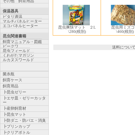
その他 飼育用品
保温器具
ピタリ適温
マルチパネルヒーター
エコパネルヒーター
昆虫爽快マット ２L
昆虫用ミズゴ
\280
(税別)
\460
(税別)
昆虫関連書籍
飼育マニュアル・図鑑
ビークワ
送料につい
昆虫フィールド
くわがたマガジン
ルカヌスワールド
菌糸瓶
飼育ケース
飼育用品
┣昆虫ゼリー
┣エサ皿・ゼリーカッタ
ー
┣産卵飼育材
┣昆虫マット
┣防ダニ・防バエ・消臭
┣プリンカップ
┣クリアボトル