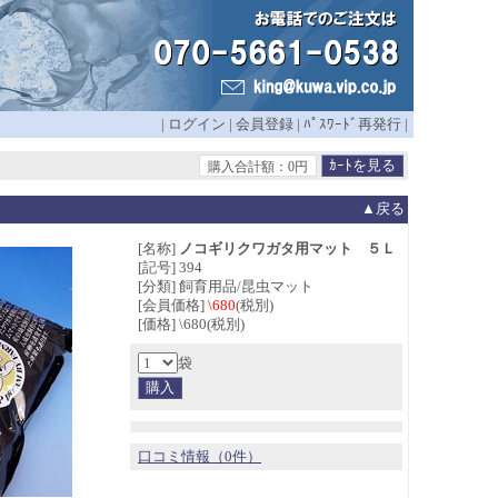
|
ログイン
|
会員登録
|
ﾊﾟｽﾜｰﾄﾞ再発行
|
購入合計額：0円
▲戻る
[名称]
ノコギリクワガタ用マット ５Ｌ
[記号] 394
[分類] 飼育用品/昆虫マット
[会員価格]
\680
(税別)
[価格] \680(税別)
袋
口コミ情報（0件）