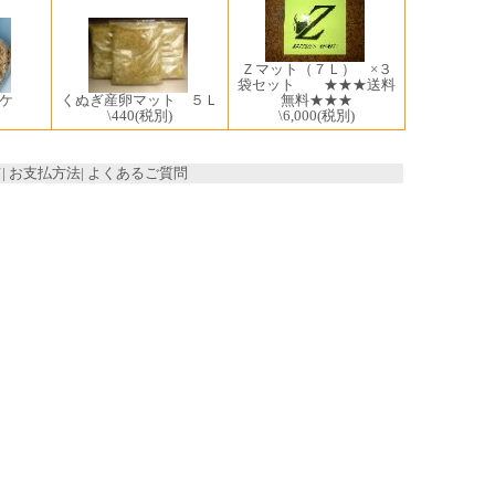
Ｚマット（７Ｌ） ×３
袋セット ★★★送料
くぬぎ産卵マット ５Ｌ
無料★★★
ケ
\440
(税別)
\6,000
(税別)
て
|
お支払方法
|
よくあるご質問