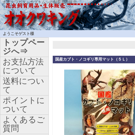
オオクワガタ・カブトムシの飼育用品販売
ようこそゲスト様
トップペー
ジへ⇒
国産カブト・ノコギリ専用マット（５Ｌ）
お支払方法
について
送料につい
て
ポイントに
ついて
よくあるご
質問