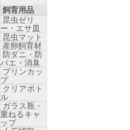
飼育用品
昆虫ゼリ
ー・エサ皿
昆虫マット
産卵飼育材
防ダニ・防
バエ・消臭
プリンカッ
プ
クリアボト
ル
ガラス瓶・
重ねるキャ
ップ