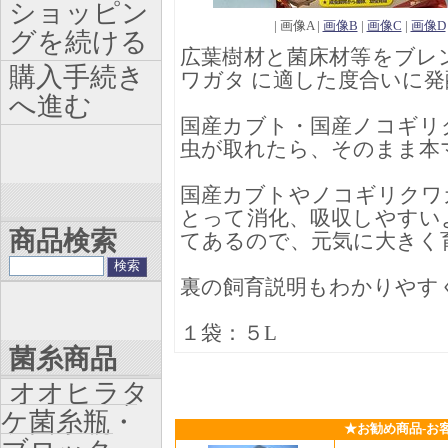
ショッピン
| 画像A |
画像B
|
画像C
|
画像D
グを続ける
広葉樹材と菌床材等をブレ
購入手続き
ワガタ に適した度合いに
へ進む
国産カブト・国産ノコギリ
虫が取れたら、そのまま本
国産カブトやノコギリクワ
とって消化、吸収しやすい
商品検索
てあるので、元気に大きく
裏の飼育説明もわかりやす
１袋：５L
菌糸商品
オオヒラタ
ケ菌糸瓶・
★お勧め商品-お