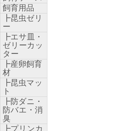
飼育用品
┣昆虫ゼリ
ー
┣エサ皿・
ゼリーカッ
ター
┣産卵飼育
材
┣昆虫マッ
ト
┣防ダニ・
防バエ・消
臭
┣プリンカ