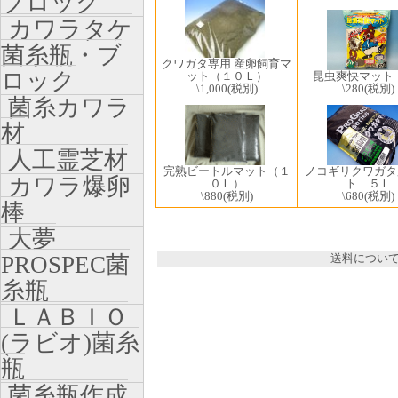
ブロック
カワラタケ
菌糸瓶・ブ
クワガタ専用 産卵飼育マ
ロック
ット（１０Ｌ）
昆虫爽快マット
\1,000
(税別)
\280
(税別)
菌糸カワラ
材
人工霊芝材
完熟ビートルマット（１
ノコギリクワガタ
カワラ爆卵
０Ｌ）
ト ５Ｌ
\880
(税別)
\680
(税別)
棒
大夢
PROSPEC菌
送料につい
糸瓶
ＬＡＢＩＯ
(ラビオ)菌糸
瓶
菌糸瓶作成