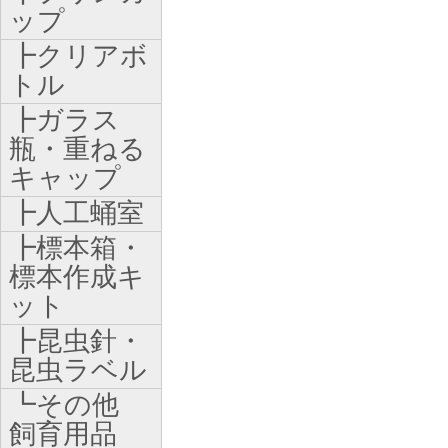
ップ
┣クリアボ
トル
┣ガラス
瓶・重ねる
キャップ
┣人工蛹室
┣標本箱・
標本作成キ
ット
┣昆虫針・
昆虫ラベル
┗その他
飼育用品