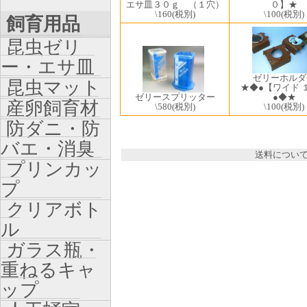
エサ皿３０ｇ （１穴）
０】★
\160
(税別)
\100
(税別)
飼育用品
昆虫ゼリ
ー・エサ皿
ゼリーホルダ
昆虫マット
★◆●【ワイド 
ゼリースプリッター
●◆★
産卵飼育材
\580
(税別)
\100
(税別)
防ダニ・防
バエ・消臭
送料につい
プリンカッ
プ
クリアボト
ル
ガラス瓶・
重ねるキャ
ップ