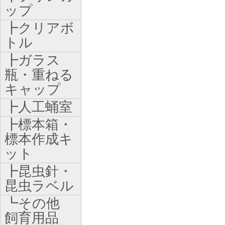
ップ
┣クリアボ
トル
┣ガラス
瓶・重ねる
キャップ
┣人工蛹室
┣標本箱・
標本作成キ
ット
┣昆虫針・
昆虫ラベル
┗その他
飼育用品