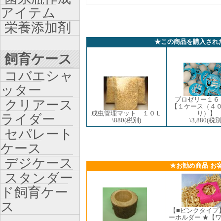
アイテム
栄養添加剤
★この商品を購入され
飼育ケース
コバエシャ
ッター
プロゼリー
クリアース
【１ケース（４
成虫管理マット １０Ｌ
り）】
ライダー
\880
(税別)
\3,880
(税別
セパレート
ケース
デジケース
★お勧め商品-お
スタンダー
ド飼育ケー
ス
【■ピンクタイプ
ーホルダー ★【