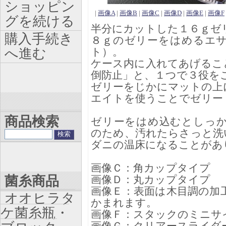
ショッピン
|
画像A
|
画像B
|
画像C
|
画像D
|
画像E
|
画像F
グを続ける
半分にカットした１６ｇゼ
購入手続き
８ｇのゼリーをはめるエ
へ進む
ト）。
ケース内に入れてあげるこ
倒防止」と、１つで３役を
ゼリーをじかにマットの上
エイトを使うことでゼリー
商品検索
ゼリーをはめ込むとしっ
のため、汚れたらさっと洗
ダニの温床になることがあ
画像Ｃ：角カップタイプ
菌糸商品
画像Ｄ：丸カップタイプ
画像Ｅ：表面は木目調の加
オオヒラタ
かまれます。
ケ菌糸瓶・
画像Ｆ：スタックのミニサ