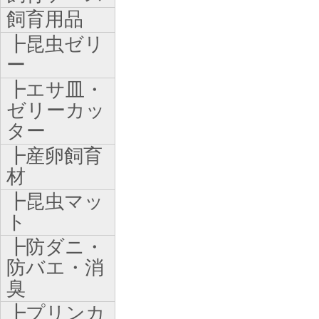
飼育用品
┣昆虫ゼリ
ー
┣エサ皿・
ゼリーカッ
ター
┣産卵飼育
材
┣昆虫マッ
ト
┣防ダニ・
防バエ・消
臭
┣プリンカ