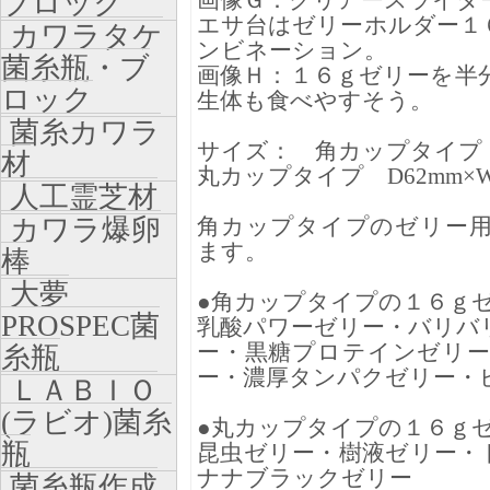
ブロック
画像Ｇ：クリアースライダ
エサ台はゼリーホルダー１
カワラタケ
ンビネーション。
菌糸瓶・ブ
画像Ｈ：１６ｇゼリーを半
ロック
生体も食べやすそう。
菌糸カワラ
サイズ： 角カップタイプ D5
材
丸カップタイプ D62mm×W4
人工霊芝材
カワラ爆卵
角カップタイプのゼリー
ます。
棒
大夢
●角カップタイプの１６ｇ
PROSPEC菌
乳酸パワーゼリー・バリバ
ー・黒糖プロテインゼリ
糸瓶
ー・濃厚タンパクゼリー・
ＬＡＢＩＯ
(ラビオ)菌糸
●丸カップタイプの１６ｇ
瓶
昆虫ゼリー・樹液ゼリー・
ナナブラックゼリー
菌糸瓶作成