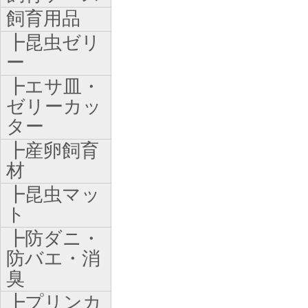
飼育用品
┣昆虫ゼリ
ー
┣エサ皿・
ゼリーカッ
ター
┣産卵飼育
材
┣昆虫マッ
ト
┣防ダニ・
防バエ・消
臭
┣プリンカ