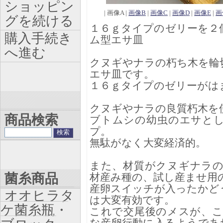
ショッピン
| 画像A |
画像B
|
画像C
|
画像D
|
画像E
|
画
グを続ける
１６ｇタイプのゼリーを２
購入手続き
ム型エサ皿
へ進む
クヌギやナラの朽ち木を輪
エサ皿です。
１６ｇタイプのゼリーがは
クヌギやナラの良質朽木を
商品検索
ブトムシの幼虫のエサと
プ。
無駄がなく大変経済的。
また、材質がクヌギナラ
菌糸商品
材産み種の、試し産ませ用
産卵スイッチが入ったかど
オオヒラタ
は大変有効です。
ケ菌糸瓶・
これで交尾後のメスが、