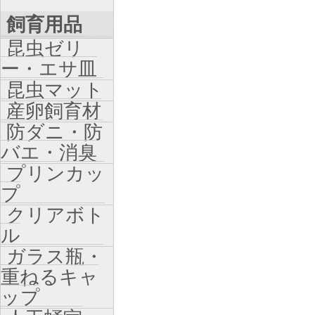
飼育用品
昆虫ゼリ
ー・エサ皿
昆虫マット
産卵飼育材
防ダニ・防
バエ・消臭
プリンカッ
プ
クリアボト
ル
ガラス瓶・
重ねるキャ
ップ