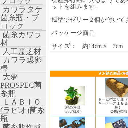
ブロック
な産卵行動に入るようであ
ットを組みます。
カワラタケ
菌糸瓶・ブ
標準でゼリー２個が付いて
ロック
パッケージ商品
菌糸カワラ
材
サイズ： 約14cm × 7cm
人工霊芝材
カワラ爆卵
棒
★お勧め商品-お
大夢
PROSPEC菌
糸瓶
ドーム型エサ皿（
ＬＡＢＩＯ
ギーベース１８ｇ
緑のお皿
用）
(ラビオ)菌糸
\380
(税別)
\240
(税別)
瓶
菌糸瓶作成