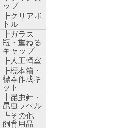
ップ
┣クリアボ
トル
┣ガラス
瓶・重ねる
キャップ
┣人工蛹室
┣標本箱・
標本作成キ
ット
┣昆虫針・
昆虫ラベル
┗その他
飼育用品