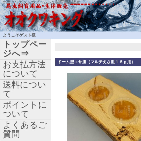
オオクワガタ・カブトムシの飼育用品販売
ようこそゲスト様
トップペー
ジへ⇒
ドーム型エサ皿（マルチえさ皿１６ｇ用）
お支払方法
について
送料につい
て
ポイントに
ついて
よくあるご
質問