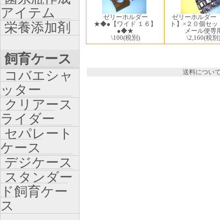
アイテム
ゼリーホルダー
ゼリーホルダー
栄養添加剤
ト】×２０個セッ
★◆●【ワイド １６】
メール便専
●◆★
\2,160
(税別
\100
(税別)
飼育ケース
コバエシャ
送料につい
ッター
クリアース
ライダー
セパレート
ケース
デジケース
スタンダー
ド飼育ケー
ス