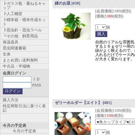
緑のお皿
[458]
┣ガラス瓶・重ねるキャ
ップ
[会員価格]\380(税別)
┣人工蛹室
[価格]
\380
(税別)
┣標本箱・標本作成キッ
ト
個
┣昆虫針・昆虫ラベル
┗その他 飼育用品
保温器具
自然のリアルな雰囲気
する１６ｇゼリー用の
昆虫関連書籍
緑がよく映えるので、
生体
入れるだけでケース内
が大きく変わります。
まとめ買い送料無料
中古品・半端物
会員ログイン
ＩＤ
PASS
購入方法
ゼリーホルダー【エイト】
[481]
特定商取引法に基づく表
記
[会員価格]\100(税別)
[価格]
\100
(税別)
今月の予定表
今月の予定表
個