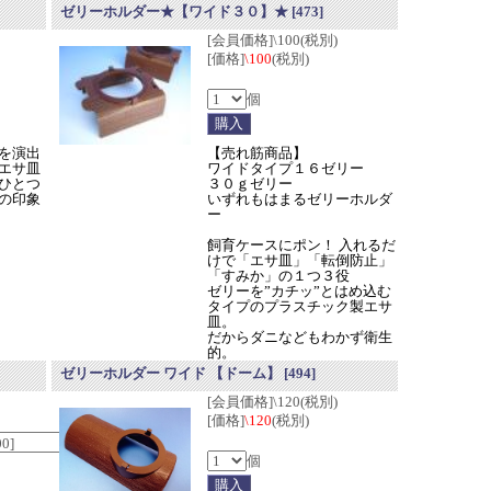
ゼリーホルダー★【ワイド３０】★
[473]
[会員価格]\100(税別)
[価格]
\100
(税別)
個
を演出
【売れ筋商品】
エサ皿
ワイドタイプ１６ゼリー
ひとつ
３０ｇゼリー
の印象
いずれもはまるゼリーホルダ
ー
飼育ケースにポン！ 入れるだ
けで「エサ皿」「転倒防止」
「すみか」の１つ３役
ゼリーを”カチッ”とはめ込む
タイプのプラスチック製エサ
皿。
だからダニなどもわかず衛生
的。
ゼリーホルダー ワイド 【ドーム】
[494]
[会員価格]\120(税別)
[価格]
\120
(税別)
個