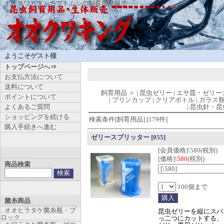
オオクワガタ・カブトムシの飼育用品販売
ようこそゲスト様
トップページへ⇒
お支払方法について
送料について
飼育用品
＞
|
昆虫ゼリー
|
エサ皿・ゼリー
ポイントについて
|
プリンカップ
|
クリアボトル
|
ガラス
よくあるご質問
|
昆虫針・昆
ショッピングを続ける
検索条件[飼育用品] [179件]
購入手続きへ進む
ゼリースプリッター
[055]
[会員価格]\580(税別)
[価格]
\580
(税別)
商品検索
100個まで
菌糸商品
オオヒラタケ菌糸瓶・ブ
昆虫ゼリーを縦にスパ
ロック
っ二つにカットする、