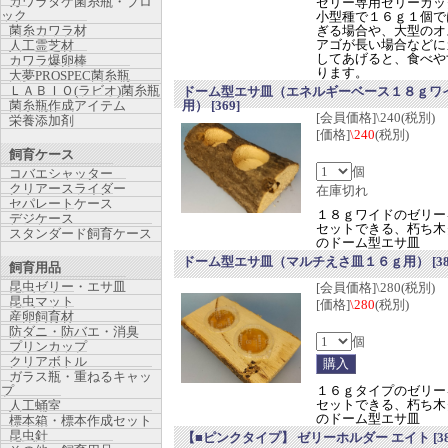
カワラタケ菌糸瓶・ブロ
ゼリー専用ゼリーカッ
ック
小型種で１６ｇ１個で
菌糸カワラ材
ぎる場合や、大型のオ
アゴが長い場合などに
人工霊芝材
してあげると、食べや
カワラ爆卵棒
ります。
大夢PROSPEC菌糸瓶
ＬＡＢＩＯ(ラビオ)菌糸瓶
ドーム型エサ皿（エネルギーベース１８ｇワ
菌糸瓶作成アイテム
用）
[369]
[会員価格]\240(税別)
栄養添加剤
[価格]
\240
(税別)
飼育ケース
個
コバエシャッター
クリアースライダー
在庫切れ
セパレートケース
１８ｇワイドのゼリー
デジケース
セットできる、朽ち木
スタンダード飼育ケース
のドーム型エサ皿
ドーム型エサ皿（マルチえさ皿１６ｇ用）
[3
飼育用品
昆虫ゼリー・エサ皿
[会員価格]\280(税別)
昆虫マット
[価格]
\280
(税別)
産卵飼育材
防ダニ・防バエ・消臭
個
プリンカップ
クリアボトル
ガラス瓶・重ねるキャッ
プ
１６ｇタイプのゼリー
セットできる、朽ち木
人工蛹室
のドーム型エサ皿
標本箱・標本作成セット
昆虫針
【■ピンクタイプ】 ゼリーホルダー エイト
[3