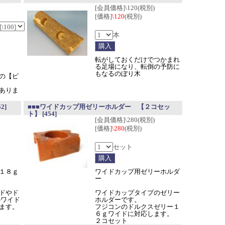
[会員価格]\120(税別)
[価格]
\120
(税別)
本
転がしておくだけでつかまれ
る足場になり、転倒の予防に
もなるのぼり木
の【ピ
ありま
52]
■■■ワイドカップ用ゼリーホルダー 【２コセッ
ト】
[454]
[会員価格]\280(税別)
[価格]
\280
(税別)
セット
１８ｇ
ワイドカップ用ゼリーホルダ
ー
ドやド
ワイドカップタイプのゼリー
のワイド
ホルダーです。
ます。
フジコンのドルクスゼリー１
６ｇワイドに対応します。
２コセット