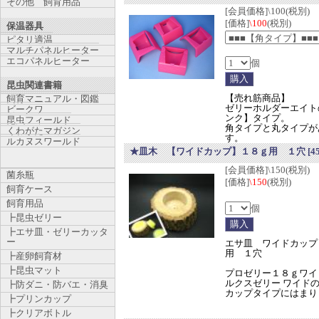
その他 飼育用品
[会員価格]\100(税別)
[価格]
\100
(税別)
保温器具
ピタリ適温
マルチパネルヒーター
エコパネルヒーター
個
昆虫関連書籍
【売れ筋商品】
飼育マニュアル・図鑑
ゼリーホルダーエイト
ビークワ
ンク】タイプ。
昆虫フィールド
角タイプと丸タイプが
くわがたマガジン
す。
ルカヌスワールド
★皿木 【ワイドカップ】１８ｇ用 １穴
[4
[会員価格]\150(税別)
菌糸瓶
[価格]
\150
(税別)
飼育ケース
飼育用品
個
┣昆虫ゼリー
┣エサ皿・ゼリーカッタ
ー
エサ皿 ワイドカップ
用 １穴
┣産卵飼育材
┣昆虫マット
プロゼリー１８ｇワイ
ルクスゼリー ワイド
┣防ダニ・防バエ・消臭
カップタイプにはまり
┣プリンカップ
┣クリアボトル