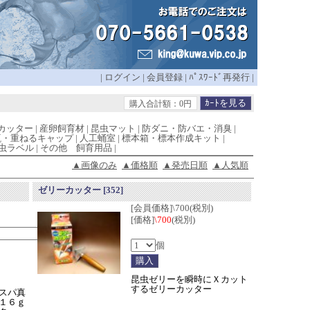
|
ログイン
|
会員登録
|
ﾊﾟｽﾜｰﾄﾞ再発行
|
購入合計額：0円
カッター
|
産卵飼育材
|
昆虫マット
|
防ダニ・防バエ・消臭
|
瓶・重ねるキャップ
|
人工蛹室
|
標本箱・標本作成キット
|
虫ラベル
|
その他 飼育用品
|
▲画像のみ
▲価格順
▲発売日順
▲人気順
ゼリーカッター
[352]
[会員価格]\700(税別)
[価格]
\700
(税別)
個
昆虫ゼリーを瞬時にＸカット
するゼリーカッター
スパ真
１６ｇ