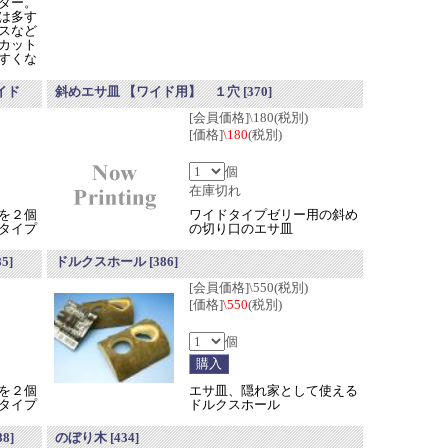
ター。
は多す
スなど
カット
すくな
イド
斜めエサ皿 【ワイド用】 １穴
[370]
[会員価格]\180(税別)
[価格]
\180
(税別)
個
在庫切れ
を２個
ワイドタイプゼリー用の斜め
タイプ
の切り口のエサ皿
85]
ドルクスホール
[386]
[会員価格]\550(税別)
[価格]
\550
(税別)
個
を２個
エサ皿、隠れ家として使える
タイプ
ドルクスホール
88]
のぼり木
[434]