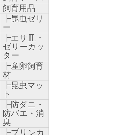
飼育用品
┣昆虫ゼリ
ー
┣エサ皿・
ゼリーカッ
ター
┣産卵飼育
材
┣昆虫マッ
ト
┣防ダニ・
防バエ・消
臭
┣プリンカ