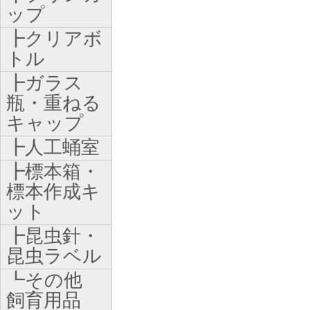
ップ
┣クリアボ
トル
┣ガラス
瓶・重ねる
キャップ
┣人工蛹室
┣標本箱・
標本作成キ
ット
┣昆虫針・
昆虫ラベル
┗その他
飼育用品