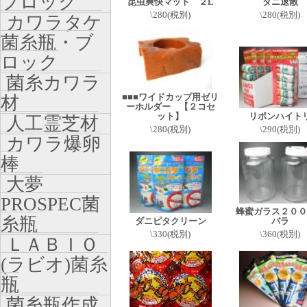
ブロック
昆虫爽快マット ２L
ダニ退散
\280(税別)
\280(税別)
カワラタケ
菌糸瓶・ブ
ロック
菌糸カワラ
■■■ワイドカップ用ゼリ
材
ーホルダー 【２コセ
ット】
リボンハイト
人工霊芝材
\280(税別)
\290(税別)
カワラ爆卵
棒
大夢
PROSPEC菌
蜂蜜ガラス２０
糸瓶
ダニピタクリーン
バラ
\330(税別)
\360(税別)
ＬＡＢＩＯ
(ラビオ)菌糸
瓶
菌糸瓶作成