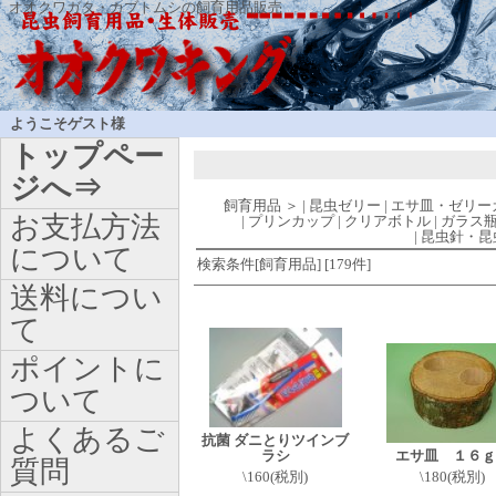
オオクワガタ・カブトムシの飼育用品販売
ようこそゲスト様
トップペー
ジへ⇒
飼育用品
＞
|
昆虫ゼリー
|
エサ皿・ゼリー
お支払方法
|
プリンカップ
|
クリアボトル
|
ガラス
|
昆虫針・昆
について
検索条件[飼育用品] [179件]
送料につい
て
ポイントに
ついて
よくあるご
抗菌 ダニとりツインブ
ラシ
エサ皿 １６ｇ
質問
\160(税別)
\180(税別)