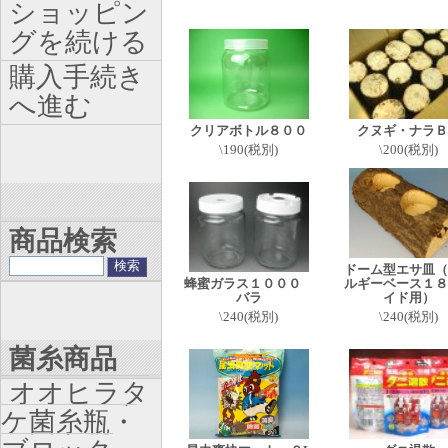
ショッピン
グを続ける
購入手続き
へ進む
クリアボトル８００
クヌギ・ナラＢ
\190(税別)
\200(税別)
商品検索
ドーム型エサ皿（
蜂蜜ガラス１０００
ルギーベース１８
バラ
イド用）
\240(税別)
\240(税別)
菌糸商品
オオヒラタ
ケ菌糸瓶・