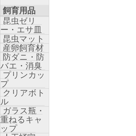
飼育用品
昆虫ゼリ
ー・エサ皿
昆虫マット
産卵飼育材
防ダニ・防
バエ・消臭
プリンカッ
プ
クリアボト
ル
ガラス瓶・
重ねるキャ
ップ