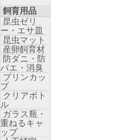
飼育用品
昆虫ゼリ
ー・エサ皿
昆虫マット
産卵飼育材
防ダニ・防
バエ・消臭
プリンカッ
プ
クリアボト
ル
ガラス瓶・
重ねるキャ
ップ