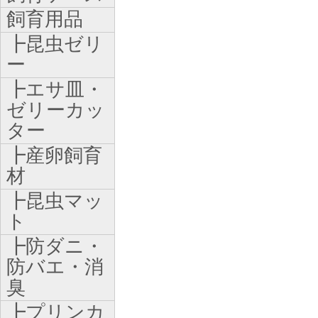
飼育用品
┣昆虫ゼリ
ー
┣エサ皿・
ゼリーカッ
ター
┣産卵飼育
材
┣昆虫マッ
ト
┣防ダニ・
防バエ・消
臭
┣プリンカ