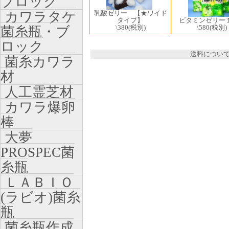
ブロック
カワラタケ
乳酸ゼリー 【★ワイド
ビタミンゼリー
タイプ】
\580
(税別)
\380
(税別)
菌糸瓶・ブ
ロック
送料につい
菌糸カワラ
材
人工霊芝材
カワラ爆卵
棒
大夢
PROSPEC菌
糸瓶
ＬＡＢＩＯ
(ラビオ)菌糸
瓶
菌糸瓶作成