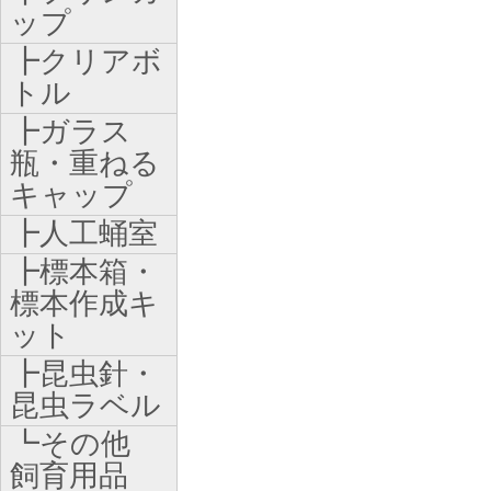
ップ
┣クリアボ
トル
┣ガラス
瓶・重ねる
キャップ
┣人工蛹室
┣標本箱・
標本作成キ
ット
┣昆虫針・
昆虫ラベル
┗その他
飼育用品