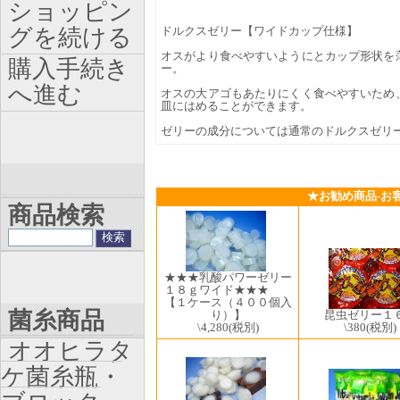
ショッピン
グを続ける
ドルクスゼリー【ワイドカップ仕様】
オスがより食べやすいようにとカップ形状を
購入手続き
ー。
へ進む
オスの大アゴもあたりにくく食べやすいため
皿にはめることができます。
ゼリーの成分については通常のドルクスゼリ
★お勧め商品-お
商品検索
★★★乳酸パワーゼリー
１８ｇワイド★★★
【１ケース（４００個入
菌糸商品
り）】
昆虫ゼリー１
\4,280
(税別)
\380
(税別)
オオヒラタ
ケ菌糸瓶・