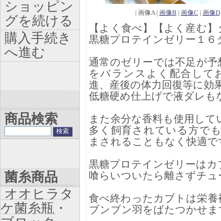
ショッピン
| 画像A |
画像B
|
画像C
|
画像D
グを続ける
【よく食べ】【よく産む】
購入手続き
黒糖プロテインゼリー１６
へ進む
通常のゼリーでは不足が予
をバランスよく配合して
進、産後の体力回復等に効
低糖硬め仕上げで液ダレも
商品検索
また余分な香料も使用して
多く飼育されている方で
まされることもなく快適で
黒糖プロテインゼリーはカ
菌糸商品
喰らいついたら離さずチュ
オオヒラタ
食べ終わったカブトは栄養
ケ菌糸瓶・
ブンブン羽をばたつかせま