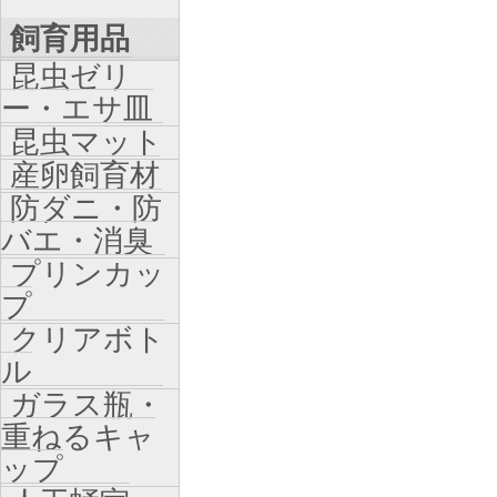
飼育用品
昆虫ゼリ
ー・エサ皿
昆虫マット
産卵飼育材
防ダニ・防
バエ・消臭
プリンカッ
プ
クリアボト
ル
ガラス瓶・
重ねるキャ
ップ