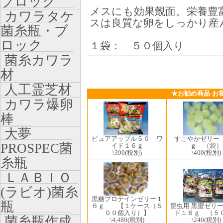
ブロック
メスにも効果覿面。栄養豊
カワラタケ
スは良質な卵をしっかり産
菌糸瓶・ブ
ロック
１袋： ５０個入り
菌糸カワラ
材
人工霊芝材
★お勧め商品-お
カワラ爆卵
棒
大夢
すこやかゼリー
ピュアアップル５０ ワ
PROSPEC菌
ｇ （袋）
イド１６ｇ
\400
(税別)
\390
(税別)
糸瓶
ＬＡＢＩＯ
(ラビオ)菌糸
黒糖プロテインゼリー１
瓶
６ｇ 【１ケース（５
昆虫用 黒蜜ゼリ
００個入り）】
ド１６ｇ （５
菌糸瓶作成
\4,480
(税別)
\240
(税別)