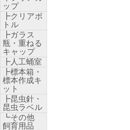
ップ
┣クリアボ
トル
┣ガラス
瓶・重ねる
キャップ
┣人工蛹室
┣標本箱・
標本作成キ
ット
┣昆虫針・
昆虫ラベル
┗その他
飼育用品