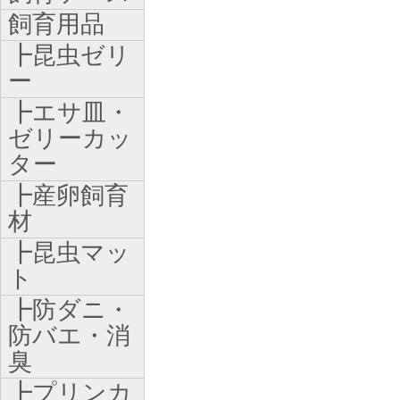
飼育用品
┣昆虫ゼリ
ー
┣エサ皿・
ゼリーカッ
ター
┣産卵飼育
材
┣昆虫マッ
ト
┣防ダニ・
防バエ・消
臭
┣プリンカ