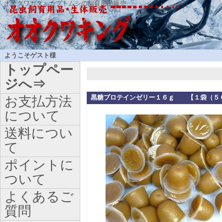
オオクワガタ・カブトムシの飼育用品販売
ようこそゲスト様
トップペー
ジへ⇒
黒糖プロテインゼリー１６ｇ 【１袋（５
お支払方法
について
送料につい
て
ポイントに
ついて
よくあるご
質問