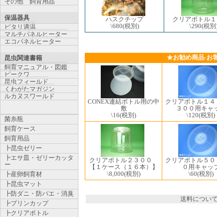
その他 飼育用品
保温器具
クリアボトル１
ハスクチップ
\290
(税別
\680
(税別)
ピタリ適温
マルチパネルヒーター
エコパネルヒーター
★お勧め商品-お
昆虫関連書籍
飼育マニュアル・図鑑
ビークワ
昆虫フィールド
くわがたマガジン
ルカヌスワールド
CONEX連結ボトル用の中
クリアボトル１４
敷
３００用キャ
\16
(税別)
\120
(税別)
菌糸瓶
飼育ケース
飼育用品
┣昆虫ゼリー
┣エサ皿・ゼリーカッタ
クリアボトル２３００
クリアボトル５０
ー
【１ケース（１６本）】
０用キャッ
\8,000
(税別)
\60
(税別)
┣産卵飼育材
┣昆虫マット
┣防ダニ・防バエ・消臭
送料につい
┣プリンカップ
┣クリアボトル