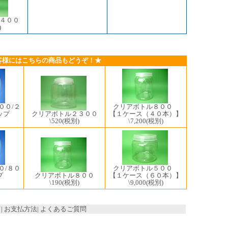
４００
)
客様にはこちらの商品もどうぞ！★
００/２
クリアボトル８００
ップ
クリアボトル２３００
【１ケース（４０本）】
\520
(税別)
\7,200
(税別)
０/８０
クリアボトル５００
プ
クリアボトル８００
【１ケース（６０本）】
\190
(税別)
\9,000
(税別)
て
|
お支払方法
|
よくあるご質問