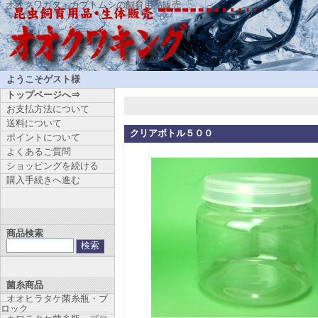
オオクワガタ・カブトムシの飼育用品販売
ようこそゲスト様
トップページへ⇒
お支払方法について
送料について
クリアボトル５００
ポイントについて
よくあるご質問
ショッピングを続ける
購入手続きへ進む
商品検索
菌糸商品
オオヒラタケ菌糸瓶・ブ
ロック