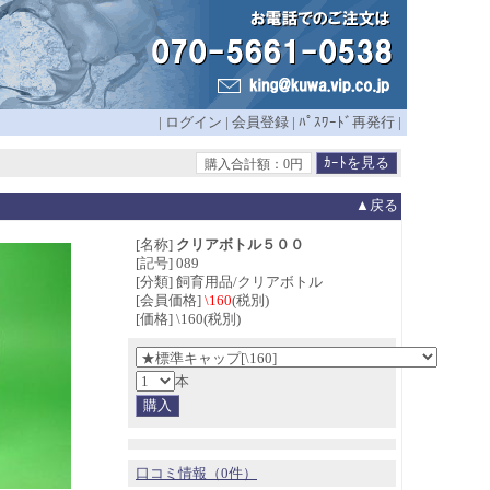
|
ログイン
|
会員登録
|
ﾊﾟｽﾜｰﾄﾞ再発行
|
購入合計額：0円
▲戻る
[名称]
クリアボトル５００
[記号] 089
[分類] 飼育用品/クリアボトル
[会員価格]
\160
(税別)
[価格] \160(税別)
本
口コミ情報（0件）