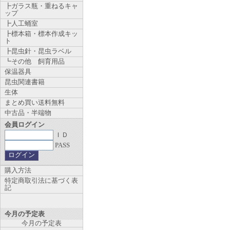
┣ガラス瓶・重ねるキャ
ップ
┣人工蛹室
┣標本箱・標本作成キッ
ト
┣昆虫針・昆虫ラベル
┗その他 飼育用品
保温器具
昆虫関連書籍
生体
まとめ買い送料無料
中古品・半端物
会員ログイン
ＩＤ
PASS
購入方法
特定商取引法に基づく表
記
今月の予定表
今月の予定表