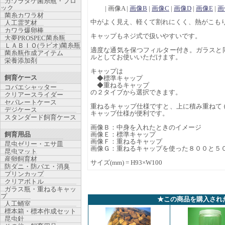
カワラタケ菌糸瓶・ブロ
ック
| 画像A |
画像B
|
画像C
|
画像D
|
画像E
|
画
菌糸カワラ材
中がよく見え、軽くて割れにくく、熱がこもり
人工霊芝材
カワラ爆卵棒
キャップもネジ式で扱いやすいです。
大夢PROSPEC菌糸瓶
ＬＡＢＩＯ(ラビオ)菌糸瓶
適度な通気を保つフィルター付き。ガラスと
菌糸瓶作成アイテム
ルとしてお使いいただけます。
栄養添加剤
キャップは
飼育ケース
◆標準キャップ
◆重ねるキャップ
コバエシャッター
の２タイプから選択できます。
クリアースライダー
セパレートケース
重ねるキャップ仕様ですと、上に積み重ねて
デジケース
キャップ仕様が便利です。
スタンダード飼育ケース
画像Ｂ：中身を入れたときのイメージ
飼育用品
画像Ｅ：標準キャップ
画像Ｆ：重ねるキャップ
昆虫ゼリー・エサ皿
画像Ｇ：重ねるキャップを使った８００と５
昆虫マット
産卵飼育材
サイズ(mm) = H93×W100
防ダニ・防バエ・消臭
プリンカップ
クリアボトル
ガラス瓶・重ねるキャッ
プ
★この商品を購入され
人工蛹室
標本箱・標本作成セット
昆虫針