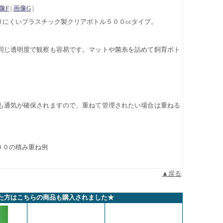
像F
|
画像G
|
にくいプラスチック製クリアボトル５００ccタイプ。
同じ透明度で観察も容易です。マットや菌糸を詰めて飼育ボト
も通気が確保されますので、重ねて管理されたい場合は重ねる
００の積み重ね例
▲戻る
た方はこちらの商品も購入されました★