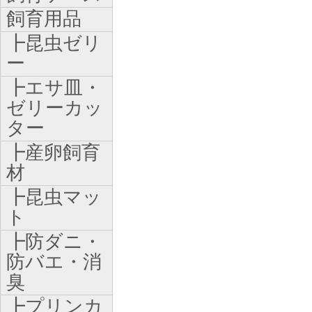
飼育用品
┣昆虫ゼリ
ー
┣エサ皿・
ゼリーカッ
ター
┣産卵飼育
材
┣昆虫マッ
ト
┣防ダニ・
防バエ・消
臭
┣プリンカ