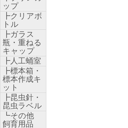
ップ
┣クリアボ
トル
┣ガラス
瓶・重ねる
キャップ
┣人工蛹室
┣標本箱・
標本作成キ
ット
┣昆虫針・
昆虫ラベル
┗その他
飼育用品