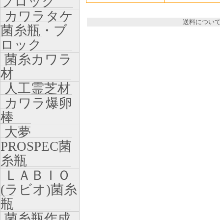
ブロック
カワラタケ
送料につい
菌糸瓶・ブ
ロック
菌糸カワラ
材
人工霊芝材
カワラ爆卵
棒
大夢
PROSPEC菌
糸瓶
ＬＡＢＩＯ
(ラビオ)菌糸
瓶
菌糸瓶作成