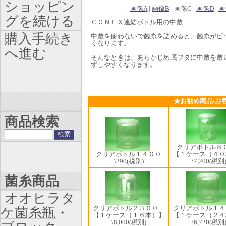
ショッピン
|
画像A
|
画像B
| 画像C |
画像D
|
画
グを続ける
ＣＯＮＥＸ連結ボトル用の中敷
購入手続き
中敷を使わないで菌糸を詰めると、菌糸がピ
くなります。
へ進む
そんなときは、あらかじめ底フタに中敷を敷
ずしやすくなります。
★お勧め商品-お
商品検索
クリアボトル
クリアボトル１４００
【１ケース（４０
\290
(税別)
\7,200
(税別
菌糸商品
オオヒラタ
クリアボトル２３００
クリアボトル１
ケ菌糸瓶・
【１ケース（１６本）】
【１ケース（２４
\8,000
(税別)
\6,720
(税別