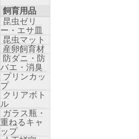
飼育用品
昆虫ゼリ
ー・エサ皿
昆虫マット
産卵飼育材
防ダニ・防
バエ・消臭
プリンカッ
プ
クリアボト
ル
ガラス瓶・
重ねるキャ
ップ