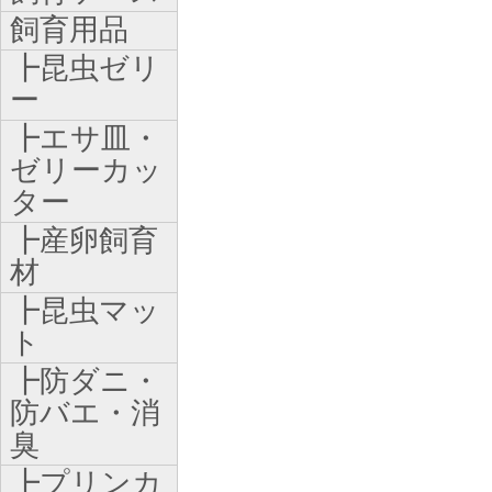
飼育用品
┣昆虫ゼリ
ー
┣エサ皿・
ゼリーカッ
ター
┣産卵飼育
材
┣昆虫マッ
ト
┣防ダニ・
防バエ・消
臭
┣プリンカ