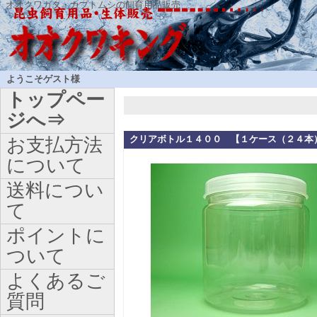
オオクワガタ・カブトムシの飼育用品販売
ようこそゲスト様
トップペー
ジへ⇒
クリアボトル１４００ 【１ケース（２４本
お支払方法
について
送料につい
て
ポイントに
ついて
よくあるご
質問