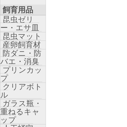
飼育用品
昆虫ゼリ
ー・エサ皿
昆虫マット
産卵飼育材
防ダニ・防
バエ・消臭
プリンカッ
プ
クリアボト
ル
ガラス瓶・
重ねるキャ
ップ