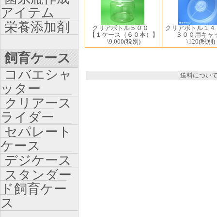
アイテム
栄養添加剤
クリアボトル５００
クリアボトル１４
【１ケース（６０本）】
３００用キャ
\9,000
(税別)
\120
(税別)
飼育ケース
コバエシャ
送料につい
ッター
クリアース
ライダー
セパレート
ケース
デジケース
スタンダー
ド飼育ケー
ス