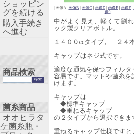
ショッピン
| 画像A |
画像B
|
画像C
|
画像D
|
画像E
|
画像F
|
グを続ける
像9
|
中がよく見え、軽くて割
購入手続き
ック製クリアボトル。
へ進む
１４００ccタイプ。 ２４
キャップはネジ式です。
適度な通気を保つフィルタ
商品検索
容易です。マットや菌糸を
けます。
キャップは
◆標準キャップ
菌糸商品
◆重ねるキャップ
オオヒラタ
の２タイプから選択できま
ケ菌糸瓶・
重ねるキャップ仕様ですと