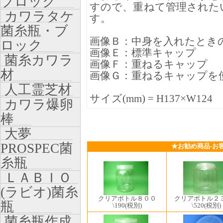
ブロック
すので、重ねて管理された
カワラタケ
す。
菌糸瓶・ブ
画像Ｂ：中身を入れたとき
ロック
画像Ｅ：標準キャップ
菌糸カワラ
画像Ｆ：重ねるキャップ
材
画像Ｇ：重ねるキャップを
人工霊芝材
サイズ(mm) = H137×W124
カワラ爆卵
棒
大夢
PROSPEC菌
★お勧め商品-お
糸瓶
ＬＡＢＩＯ
(ラビオ)菌糸
クリアボトル８００
クリアボトル２
瓶
\190
(税別)
\520
(税別)
菌糸瓶作成