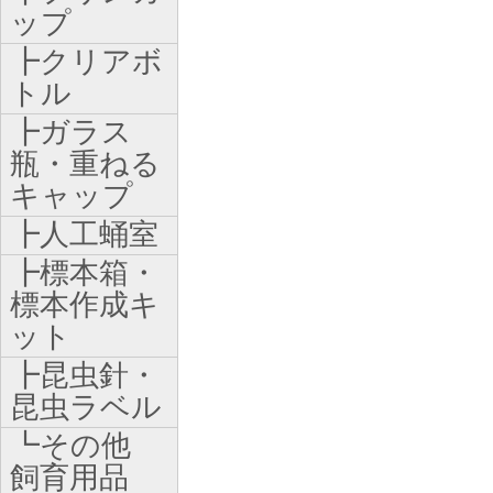
ップ
┣クリアボ
トル
┣ガラス
瓶・重ねる
キャップ
┣人工蛹室
┣標本箱・
標本作成キ
ット
┣昆虫針・
昆虫ラベル
┗その他
飼育用品