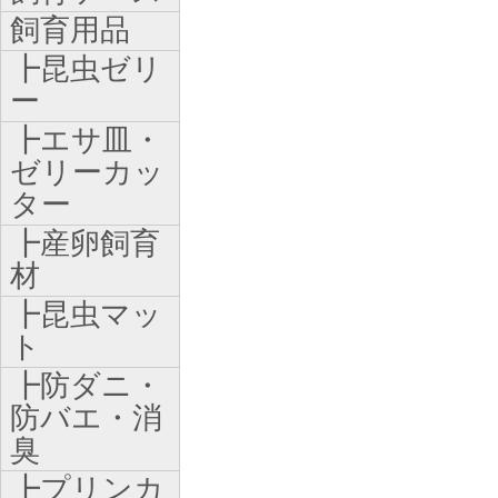
飼育用品
┣昆虫ゼリ
ー
┣エサ皿・
ゼリーカッ
ター
┣産卵飼育
材
┣昆虫マッ
ト
┣防ダニ・
防バエ・消
臭
┣プリンカ