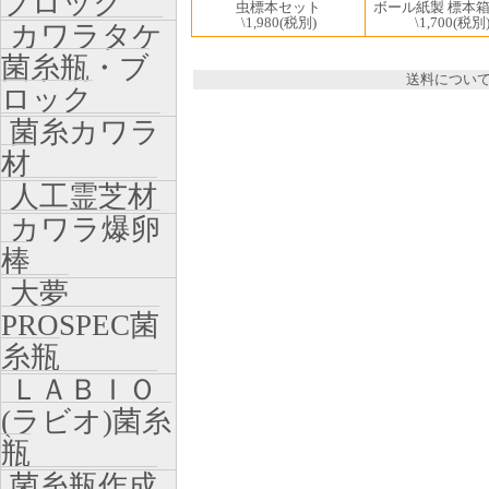
ブロック
ボール紙製 標本
虫標本セット
\1,700
(税別
\1,980
(税別)
カワラタケ
菌糸瓶・ブ
送料につい
ロック
菌糸カワラ
材
人工霊芝材
カワラ爆卵
棒
大夢
PROSPEC菌
糸瓶
ＬＡＢＩＯ
(ラビオ)菌糸
瓶
菌糸瓶作成