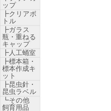
ップ
┣クリアボ
トル
┣ガラス
瓶・重ねる
キャップ
┣人工蛹室
┣標本箱・
標本作成キ
ット
┣昆虫針・
昆虫ラベル
┗その他
飼育用品