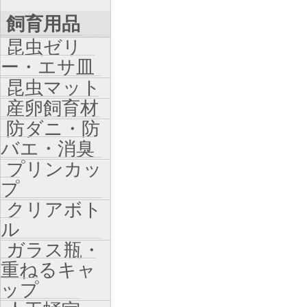
飼育用品
昆虫ゼリ
ー・エサ皿
昆虫マット
産卵飼育材
防ダニ・防
バエ・消臭
プリンカッ
プ
クリアボト
ル
ガラス瓶・
重ねるキャ
ップ