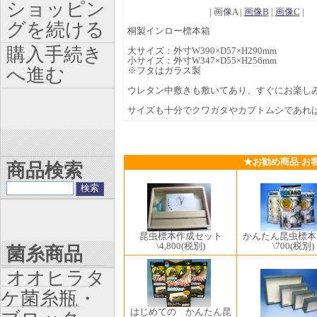
ショッピン
| 画像A |
画像B
|
画像C
|
グを続ける
桐製インロー標本箱
購入手続き
大サイズ：外寸W390×D57×H290mm
小サイズ：外寸W347×D55×H256mm
へ進む
※フタはガラス製
ウレタン中敷きも敷いてあり、すぐにお楽し
サイズも十分でクワガタやカブトムシであれ
★お勧め商品-お
商品検索
昆虫標本作成セット
かんたん昆虫標本
\4,800
(税別)
\700
(税別)
菌糸商品
オオヒラタ
ケ菌糸瓶・
はじめての かんたん昆