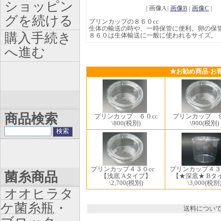
ショッピン
| 画像A |
画像B
|
画像C
|
グを続ける
プリンカップの８６０cc
生体の輸送の時や、一時保管に便利。卵の保
購入手続き
８６０は生体輸送に一般に使われるサイズ。
へ進む
★お勧め商品-お
商品検索
プリンカップ ６０cc
プリンカップ ９
\800
(税別)
\900
(税別)
プリンカップ４３０cc
プリンカップ４３
菌糸商品
【浅底 Aタイプ】
【★深底★ Bタ
\2,700
(税別)
\3,000
(税別
オオヒラタ
ケ菌糸瓶・
送料につい