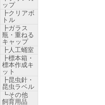
ップ
┣クリアボ
トル
┣ガラス
瓶・重ねる
キャップ
┣人工蛹室
┣標本箱・
標本作成キ
ット
┣昆虫針・
昆虫ラベル
┗その他
飼育用品