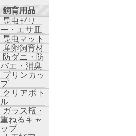
飼育用品
昆虫ゼリ
ー・エサ皿
昆虫マット
産卵飼育材
防ダニ・防
バエ・消臭
プリンカッ
プ
クリアボト
ル
ガラス瓶・
重ねるキャ
ップ