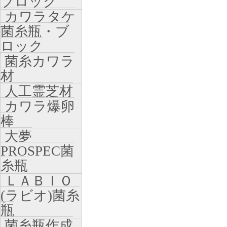
ブロック
カワラタケ
菌糸瓶・ブ
ロック
菌糸カワラ
材
人工霊芝材
カワラ爆卵
棒
大夢
PROSPEC菌
糸瓶
ＬＡＢＩＯ
(ラビオ)菌糸
瓶
菌糸瓶作成