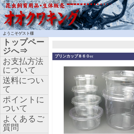
オオクワガタ・カブトムシの飼育用品販売
ようこそゲスト様
トップペー
ジへ⇒
プリンカップ８６０cc
お支払方法
について
送料につい
て
ポイントに
ついて
よくあるご
質問