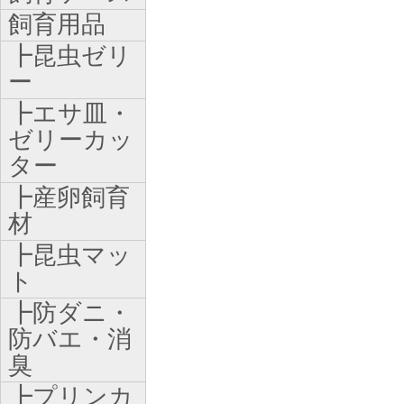
飼育用品
┣昆虫ゼリ
ー
┣エサ皿・
ゼリーカッ
ター
┣産卵飼育
材
┣昆虫マッ
ト
┣防ダニ・
防バエ・消
臭
┣プリンカ