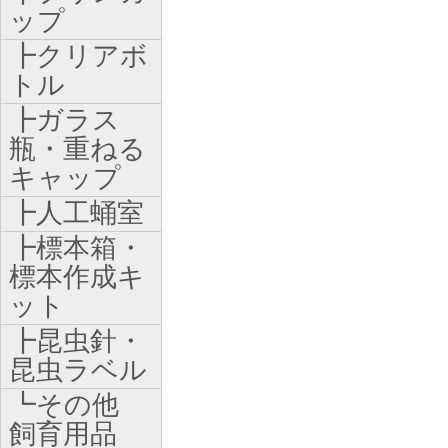
ップ
┣クリアボ
トル
┣ガラス
瓶・重ねる
キャップ
┣人工蛹室
┣標本箱・
標本作成キ
ット
┣昆虫針・
昆虫ラベル
┗その他
飼育用品