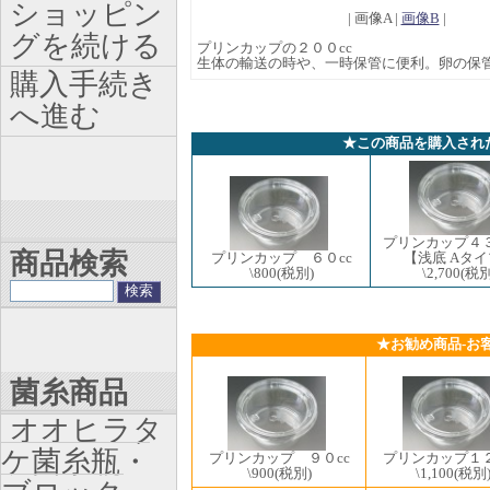
ショッピン
| 画像A |
画像B
|
グを続ける
プリンカップの２００cc
生体の輸送の時や、一時保管に便利。卵の保
購入手続き
へ進む
★この商品を購入され
プリンカップ４
商品検索
プリンカップ ６０cc
【浅底 Aタ
\800
(税別)
\2,700
(税別
★お勧め商品-お
菌糸商品
オオヒラタ
ケ菌糸瓶・
プリンカップ ９０cc
プリンカップ１２
\900
(税別)
\1,100
(税別