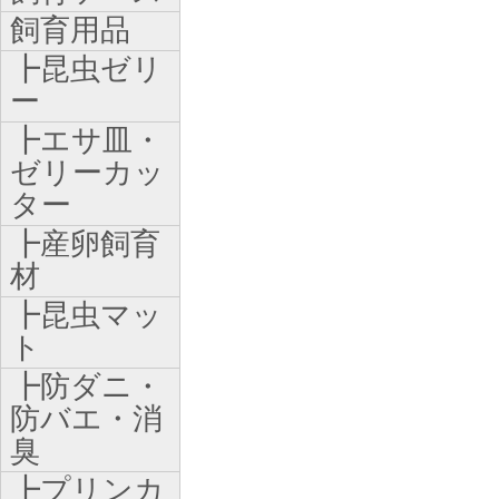
飼育用品
┣昆虫ゼリ
ー
┣エサ皿・
ゼリーカッ
ター
┣産卵飼育
材
┣昆虫マッ
ト
┣防ダニ・
防バエ・消
臭
┣プリンカ