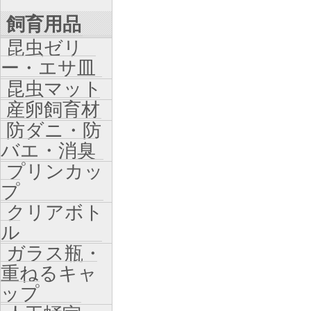
飼育用品
昆虫ゼリ
ー・エサ皿
昆虫マット
産卵飼育材
防ダニ・防
バエ・消臭
プリンカッ
プ
クリアボト
ル
ガラス瓶・
重ねるキャ
ップ