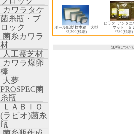
ブロック
カワラタケ
菌糸瓶・ブ
ヒラタ･アンタエ
ロック
ボール紙製 標本箱 大型
マット ５
\2,200
(税別)
\780
(税別)
菌糸カワラ
材
送料につい
人工霊芝材
カワラ爆卵
棒
大夢
PROSPEC菌
糸瓶
ＬＡＢＩＯ
(ラビオ)菌糸
瓶
菌糸瓶作成