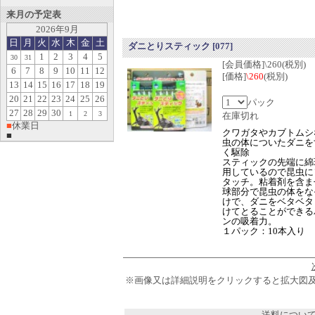
来月の予定表
2026年9月
日
月
火
水
木
金
土
ダニとりスティック
[077]
1
2
3
4
5
30
31
[会員価格]\260(税別)
6
7
8
9
10
11
12
[価格]
\260
(税別)
13
14
15
16
17
18
19
20
21
22
23
24
25
26
パック
27
28
29
30
1
2
3
在庫切れ
■
休業日
クワガタやカブトムシ
■
虫の体についたダニを
く駆除
スティックの先端に綿
用しているので昆虫に
タッチ。粘着剤を含ま
球部分で昆虫の体をな
けで、ダニをベタベタ
けてとることができる
ンの吸着力。
１パック：10本入り
※画像又は詳細説明をクリックすると拡大図
送料につい