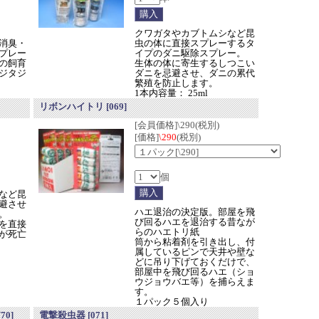
クワガタやカブトムシなど昆
消臭・
虫の体に直接スプレーするタ
プレー
イプのダニ駆除スプレー。
の飼育
生体の体に寄生するしつこい
ジタジ
ダニを忌避させ、ダニの累代
繁殖を防止します。
1本内容量： 25ml
リボンハイトリ
[069]
[会員価格]\290(税別)
[価格]
\290
(税別)
個
など昆
避させ
ハエ退治の決定版。部屋を飛
。
び回るハエを退治する昔なが
を直接
らのハエトリ紙
が死亡
筒から粘着剤を引き出し、付
属しているピンで天井や壁な
どに吊り下げておくだけで、
部屋中を飛び回るハエ（ショ
ウジョウバエ等）を捕らえま
す。
１パック５個入り
[70]
電撃殺虫器
[071]