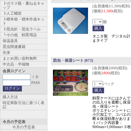
┣ガラス瓶・重ねるキャ
[会員価格]\1,380(税別)
ップ
[価格]
\1,380
(税別)
┣人工蛹室
┣標本箱・標本作成キッ
個
ト
┣昆虫針・昆虫ラベル
┗その他 飼育用品
タニタ製 デジタル計
ｇタイプ
保温器具
昆虫関連書籍
生体
まとめ買い送料無料
防虫・保湿シート
[073]
中古品・半端物
[会員価格]\800(税別)
会員ログイン
[価格]
\800
(税別)
ＩＤ
PASS
パック
購入方法
飼育ケースにはさんで
の出入りを遮断し保湿
特定商取引法に基づく表
虫・保湿シート
記
ポリエチレンシートに
小穴加工で、コバエの
断＆保湿効果がありま
今月の予定表
１パック内容量：
900mm×1,000mm×３
今月の予定表