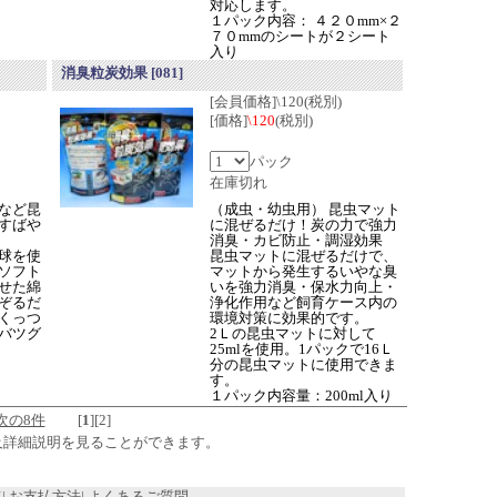
対応します。
１パック内容： ４２０mm×２
７０mmのシートが２シート
入り
消臭粒炭効果
[081]
[会員価格]\120(税別)
[価格]
\120
(税別)
パック
在庫切れ
など昆
（成虫・幼虫用） 昆虫マット
すばや
に混ぜるだけ！炭の力で強力
消臭・カビ防止・調湿効果
球を使
昆虫マットに混ぜるだけで、
ソフト
マットから発生するいやな臭
せた綿
いを強力消臭・保水力向上・
ぞるだ
浄化作用など飼育ケース内の
くっつ
環境対策に効果的です。
バツグ
2Ｌの昆虫マットに対して
25mlを使用。1パックで16Ｌ
分の昆虫マットに使用できま
す。
１パック内容量：200ml入り
次の8件
[
1
]
[
2
]
及詳細説明を見ることができます。
て
|
お支払方法
|
よくあるご質問