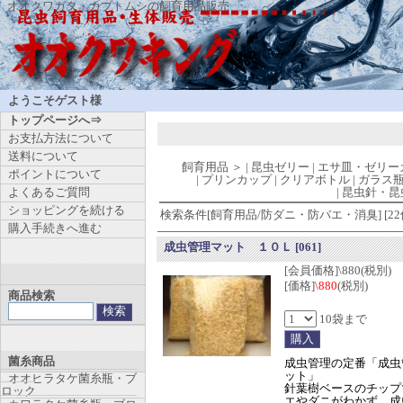
オオクワガタ・カブトムシの飼育用品販売
ようこそゲスト様
トップページへ⇒
お支払方法について
送料について
飼育用品
＞
|
昆虫ゼリー
|
エサ皿・ゼリー
ポイントについて
|
プリンカップ
|
クリアボトル
|
ガラス
よくあるご質問
|
昆虫針・昆
ショッピングを続ける
検索条件[飼育用品/防ダニ・防バエ・消臭] [22
購入手続きへ進む
成虫管理マット １０Ｌ
[061]
[会員価格]\880(税別)
[価格]
\880
(税別)
商品検索
10袋まで
菌糸商品
成虫管理の定番「成虫
ット」
オオヒラタケ菌糸瓶・ブ
針葉樹ベースのチップ
ロック
エやダニがわかず、成