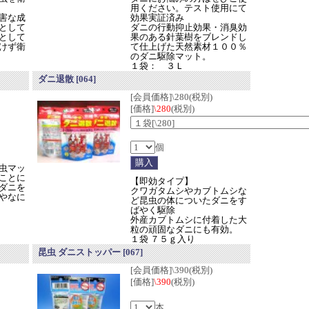
用ください。テスト使用にて
害な成
効果実証済み
として
ダニの行動抑止効果・消臭効
として
果のある針葉樹をブレンドし
けず衛
て仕上げた天然素材１００％
のダニ駆除マット。
１袋： ３Ｌ
ダニ退散
[064]
[会員価格]\280(税別)
[価格]
\280
(税別)
個
虫マッ
ことに
【即効タイプ】
ダニを
クワガタムシやカブトムシな
やなに
ど昆虫の体についたダニをす
ばやく駆除
外産カブトムシに付着した大
粒の頑固なダニにも有効。
１袋 ７５ｇ入り
昆虫 ダニストッパー
[067]
[会員価格]\390(税別)
[価格]
\390
(税別)
本