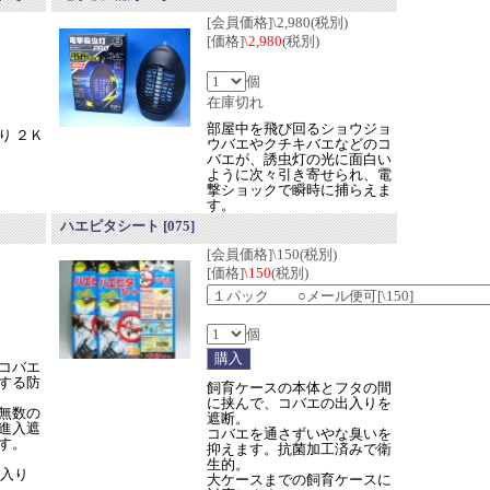
[会員価格]\2,980(税別)
[価格]
\2,980
(税別)
個
在庫切れ
部屋中を飛び回るショウジョ
り ２Ｋ
ウバエやクチキバエなどのコ
バエが、誘虫灯の光に面白い
ように次々引き寄せられ、電
撃ショックで瞬時に捕らえま
す。
ハエピタシート
[075]
[会員価格]\150(税別)
[価格]
\150
(税別)
個
コバエ
する防
飼育ケースの本体とフタの間
に挟んで、コバエの出入りを
無数の
遮断。
進入遮
コバエを通さずいやな臭いを
す。
抑えます。抗菌加工済みで衛
生的。
枚入り
大ケースまでの飼育ケースに