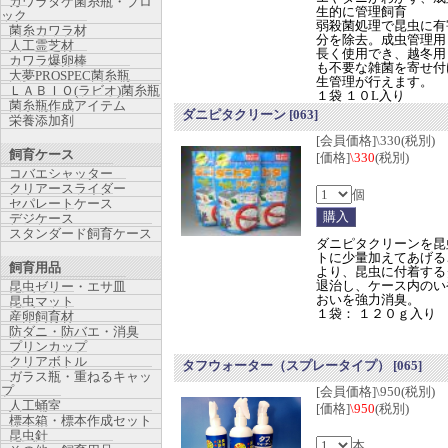
カワラタケ菌糸瓶・ブロ
生的に管理飼育
ック
弱殺菌処理で昆虫に有
菌糸カワラ材
分を除去。成虫管理用
人工霊芝材
長く使用でき、越冬用
カワラ爆卵棒
も不要な雑菌を寄せ付
大夢PROSPEC菌糸瓶
生管理が行えます。
ＬＡＢＩＯ(ラビオ)菌糸瓶
１袋 １０L入り
菌糸瓶作成アイテム
ダニピタクリーン
[063]
栄養添加剤
[会員価格]\330(税別)
飼育ケース
[価格]
\330
(税別)
コバエシャッター
クリアースライダー
個
セパレートケース
デジケース
スタンダード飼育ケース
ダニピタクリーンを昆
トに少量加えてあげる
飼育用品
より、昆虫に付着する
退治し、ケース内のい
昆虫ゼリー・エサ皿
おいを強力消臭。
昆虫マット
１袋： １２０ｇ入り
産卵飼育材
防ダニ・防バエ・消臭
プリンカップ
クリアボトル
タフウォーター（スプレータイプ）
[065]
ガラス瓶・重ねるキャッ
プ
[会員価格]\950(税別)
人工蛹室
[価格]
\950
(税別)
標本箱・標本作成セット
昆虫針
本