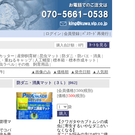
|
ログイン
|
会員登録
|
ﾊﾟｽﾜｰﾄﾞ再発行
|
購入合計額：0円
カッター
|
産卵飼育材
|
昆虫マット
|
防ダニ・防バエ・消臭
|
瓶・重ねるキャップ
|
人工蛹室
|
標本箱・標本作成キット
|
虫ラベル
|
その他 飼育用品
|
件]
▲画像のみ
▲価格順
▲発売日順
▲人気順
防ダニ・消臭マット（３Ｌ）
[062]
[会員価格]\500(税別)
[価格]
\500
(税別)
袋
管理マ
【クワガタやカブトムシの成
虫に寄生するいやなダニがい
でコバ
なくなる】
虫を衛
ダニにお悩みの方はぜひご使