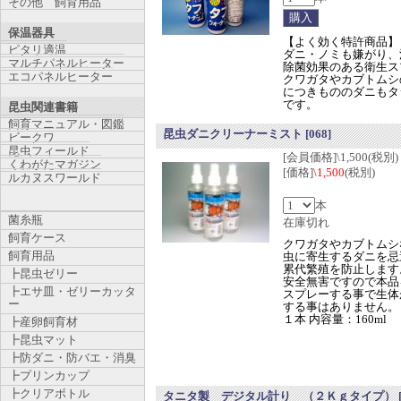
その他 飼育用品
保温器具
【よく効く特許商品】
ピタリ適温
ダニ・ノミも嫌がり、
マルチパネルヒーター
除菌効果のある衛生ス
エコパネルヒーター
クワガタやカブトムシ
につきもののダニもタ
です。
昆虫関連書籍
飼育マニュアル・図鑑
昆虫ダニクリーナーミスト
[068]
ビークワ
昆虫フィールド
[会員価格]\1,500(税別)
くわがたマガジン
[価格]
\1,500
(税別)
ルカヌスワールド
本
菌糸瓶
在庫切れ
飼育ケース
クワガタやカブトムシ
飼育用品
虫に寄生するダニを忌
累代繁殖を防止します
┣昆虫ゼリー
安全無害ですので本品
┣エサ皿・ゼリーカッタ
スプレーする事で生体
ー
する事はありません。
１本 内容量：160ml
┣産卵飼育材
┣昆虫マット
┣防ダニ・防バエ・消臭
┣プリンカップ
┣クリアボトル
タニタ製 デジタル計り （２Ｋｇタイプ）