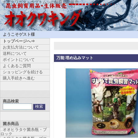
オオクワガタ・カブトムシの飼育用品販売
ようこそゲスト様
トップページへ⇒
お支払方法について
送料について
万能 埋め込みマット
ポイントについて
よくあるご質問
ショッピングを続ける
購入手続きへ進む
商品検索
菌糸商品
オオヒラタケ菌糸瓶・ブ
ロック