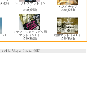
★送料
ヘラクレスマット（５
Ｌ）
ハスクチップ
)
\600
(税別)
\680
(税別)
ミヤマ・シカクワガタ用
マット（５Ｌ）
幼虫マット（４Ｌ）
 ２L
\780
(税別)
\580
(税別)
て
|
お支払方法
|
よくあるご質問