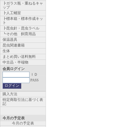
┣ガラス瓶・重ねるキャ
ップ
┣人工蛹室
┣標本箱・標本作成キッ
ト
┣昆虫針・昆虫ラベル
┗その他 飼育用品
保温器具
昆虫関連書籍
生体
まとめ買い送料無料
中古品・半端物
会員ログイン
ＩＤ
PASS
購入方法
特定商取引法に基づく表
記
今月の予定表
今月の予定表