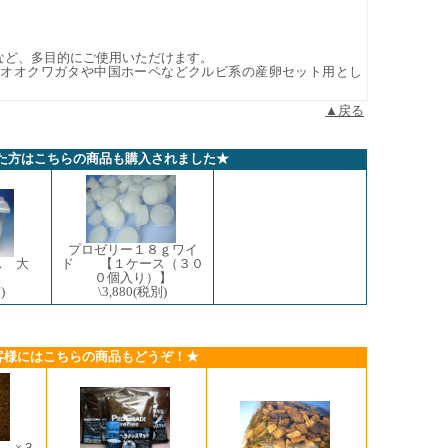
など、多目的にご使用いただけます。
、オオクワガタや中国ホーペなどクルビ系の産卵セット用とし
▲戻る
た方はこちらの商品も購入されました★
プロゼリー１８ｇワイ
ス 大
ド 【１ケース（３０
０個入り）】
)
\3,880
(税別)
客様にはこちらの商品もどうぞ！★
 ×３