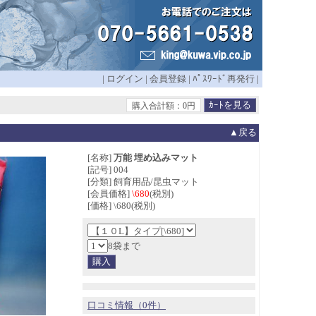
|
ログイン
|
会員登録
|
ﾊﾟｽﾜｰﾄﾞ再発行
|
購入合計額：0円
▲戻る
[名称]
万能 埋め込みマット
[記号] 004
[分類] 飼育用品/昆虫マット
[会員価格]
\680
(税別)
[価格] \680(税別)
8袋まで
口コミ情報（0件）