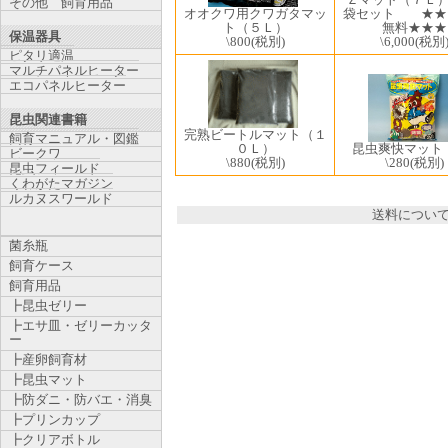
その他 飼育用品
袋セット ★★
オオクワ用クワガタマッ
無料★★★
ト（５Ｌ）
保温器具
\6,000
(税別
\800
(税別)
ピタリ適温
マルチパネルヒーター
エコパネルヒーター
昆虫関連書籍
完熟ビートルマット（１
飼育マニュアル・図鑑
０Ｌ）
昆虫爽快マット
ビークワ
\880
(税別)
\280
(税別)
昆虫フィールド
くわがたマガジン
ルカヌスワールド
送料につい
菌糸瓶
飼育ケース
飼育用品
┣昆虫ゼリー
┣エサ皿・ゼリーカッタ
ー
┣産卵飼育材
┣昆虫マット
┣防ダニ・防バエ・消臭
┣プリンカップ
┣クリアボトル