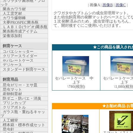
カワラタケ菌糸瓶・ブロ
ック
| 画像A |
画像B
|
画像C
|
菌糸カワラ材
クワガタやカブトムシの成虫管理用マット。
人工霊芝材
また幼虫飼育用の発酵マットのベースとして
カワラ爆卵棒
１次発酵済みのため、成虫管理はもちろん
大夢PROSPEC菌糸瓶
て、開封後すぐにご使用いただけます。
ＬＡＢＩＯ(ラビオ)菌糸瓶
菌糸瓶作成アイテム
栄養添加剤
飼育ケース
★この商品を購入され
コバエシャッター
クリアースライダー
セパレートケース
デジケース
スタンダード飼育ケース
セパレートケース 中
セパレートケー
飼育用品
上下
上下
昆虫ゼリー・エサ皿
\780
(税別)
\1,080
(税別
昆虫マット
産卵飼育材
防ダニ・防バエ・消臭
プリンカップ
★お勧め商品-お
クリアボトル
ガラス瓶・重ねるキャッ
プ
人工蛹室
標本箱・標本作成セット
昆虫針
Ｚマット（７Ｌ）