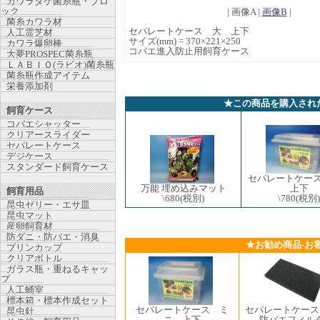
カワラタケ菌糸瓶・ブロ
ック
| 画像A |
画像B
|
菌糸カワラ材
セパレートケース 大 上下
人工霊芝材
サイズ(mm) = 370×221×250
カワラ爆卵棒
コバエ進入防止用飼育ケース
大夢PROSPEC菌糸瓶
ＬＡＢＩＯ(ラビオ)菌糸瓶
菌糸瓶作成アイテム
栄養添加剤
★この商品を購入され
飼育ケース
コバエシャッター
クリアースライダー
セパレートケース
デジケース
スタンダード飼育ケース
セパレートケー
上下
万能 埋め込みマット
飼育用品
\780
(税別)
\680
(税別)
昆虫ゼリー・エサ皿
昆虫マット
産卵飼育材
防ダニ・防バエ・消臭
★お勧め商品-お
プリンカップ
クリアボトル
ガラス瓶・重ねるキャッ
プ
人工蛹室
標本箱・標本作成セット
セパレートケース ミ
セパレートケース
昆虫針
ニ 上下
防バエフィル