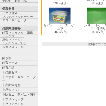
その他 飼育用品
\280
(税別)
\80
(税別)
保温器具
ピタリ適温
マルチパネルヒーター
エコパネルヒーター
セパレートケース 小
セパレートケー
昆虫関連書籍
上下
用 仕切り
\460
(税別)
\60
(税別)
飼育マニュアル・図鑑
ビークワ
昆虫フィールド
くわがたマガジン
送料につい
ルカヌスワールド
菌糸瓶
飼育ケース
飼育用品
┣昆虫ゼリー
┣エサ皿・ゼリーカッタ
ー
┣産卵飼育材
┣昆虫マット
┣防ダニ・防バエ・消臭
┣プリンカップ
┣クリアボトル