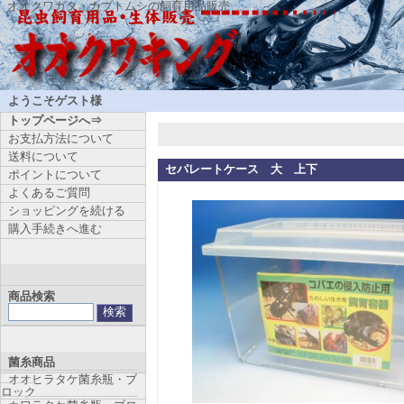
オオクワガタ・カブトムシの飼育用品販売
ようこそゲスト様
トップページへ⇒
お支払方法について
送料について
セパレートケース 大 上下
ポイントについて
よくあるご質問
ショッピングを続ける
購入手続きへ進む
商品検索
菌糸商品
オオヒラタケ菌糸瓶・ブ
ロック