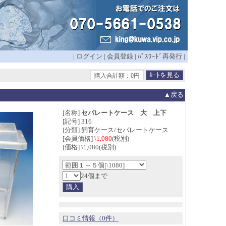
|
ログイン
|
会員登録
|
ﾊﾟｽﾜｰﾄﾞ再発行
|
購入合計額：0円
▲戻る
[名称]
セパレートケース 大 上下
[記号] 316
[分類] 飼育ケース/セパレートケース
[会員価格]
\1,080
(税別)
[価格] \1,080(税別)
24個まで
口コミ情報（0件）