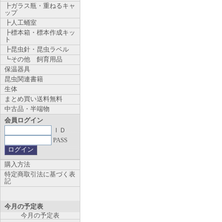
┣ガラス瓶・重ねるキャ
ップ
┣人工蛹室
┣標本箱・標本作成キッ
ト
┣昆虫針・昆虫ラベル
┗その他 飼育用品
保温器具
昆虫関連書籍
生体
まとめ買い送料無料
中古品・半端物
会員ログイン
ＩＤ
PASS
購入方法
特定商取引法に基づく表
記
今月の予定表
今月の予定表