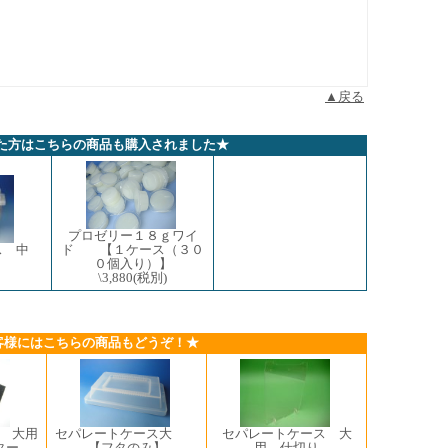
▲戻る
た方はこちらの商品も購入されました★
プロゼリー１８ｇワイ
ス 中
ド 【１ケース（３０
０個入り）】
\3,880
(税別)
客様にはこちらの商品もどうぞ！★
 大用
セパレートケース大
セパレートケース 大
ター
【フタのみ】
用 仕切り