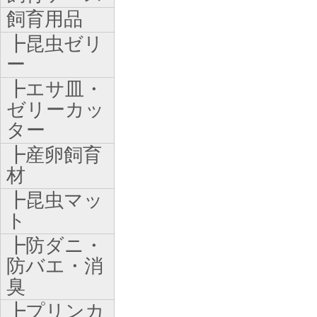
飼育用品
┣昆虫ゼリ
ー
┣エサ皿・
ゼリーカッ
ター
┣産卵飼育
材
┣昆虫マッ
ト
┣防ダニ・
防バエ・消
臭
┣プリンカ