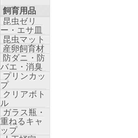
飼育用品
昆虫ゼリ
ー・エサ皿
昆虫マット
産卵飼育材
防ダニ・防
バエ・消臭
プリンカッ
プ
クリアボト
ル
ガラス瓶・
重ねるキャ
ップ