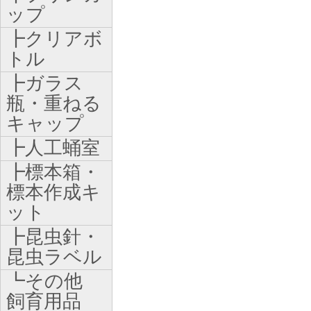
ップ
┣クリアボ
トル
┣ガラス
瓶・重ねる
キャップ
┣人工蛹室
┣標本箱・
標本作成キ
ット
┣昆虫針・
昆虫ラベル
┗その他
飼育用品