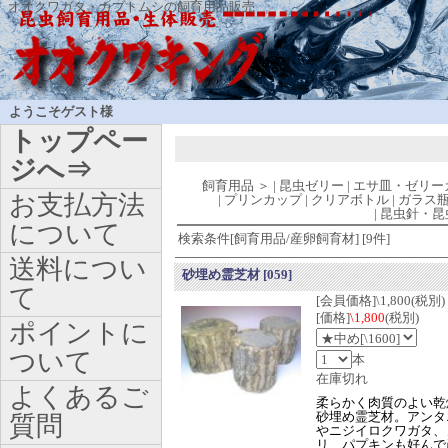
オオクワガタ・カブトムシの飼育用品販売
ようこそゲスト様
トップペー
ジへ⇒
飼育用品
＞
|
昆虫ゼリー
|
エサ皿・ゼリー
お支払方法
|
プリンカップ
|
クリアボトル
|
ガラス
|
昆虫針・昆
について
検索条件[飼育用品/産卵飼育材] [9件]
送料につい
砂埋め霊芝材
[059]
て
[会員価格]\1,800(税別)
[価格]
\1,800
(税別)
ポイントに
ついて
本
在庫切れ
よくあるご
柔らかく肉質のよい乾
砂埋め霊芝材。アンタ
質問
やニジイロクワガタ、
リ、パプキンも好んで