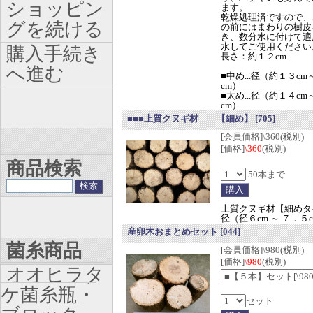
ショッピン
ます。
乾燥処理済ですので、
グを続ける
の前にはまわりの樹皮
き、数分水に付けて適
水してご使用ください
購入手続き
長さ：約１２cm
へ進む
■中め...径（約１３c
cm）
■太め...径（約１４c
cm）
■■■上質クヌギ材 【細め】
[705]
[会員価格]\360(税別)
[価格]
\360
(税別)
商品検索
50本まで
上質クヌギ材【細めタ
径（径６cm ～ ７．５
産卵木おまとめセット
[044]
菌糸商品
[会員価格]\980(税別)
[価格]
\980
(税別)
オオヒラタ
ケ菌糸瓶・
セット