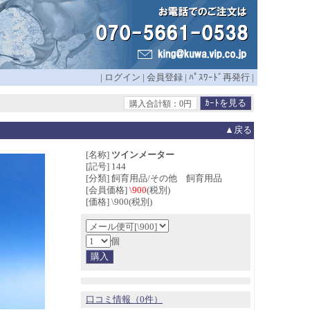
|
ログイン
|
会員登録
|
ﾊﾟｽﾜｰﾄﾞ再発行
|
購入合計額：0円
▲戻る
[名称]
ツインメーター
[記号] 144
[分類] 飼育用品/その他 飼育用品
[会員価格]
\900
(税別)
[価格] \900(税別)
個
口コミ情報（0件）