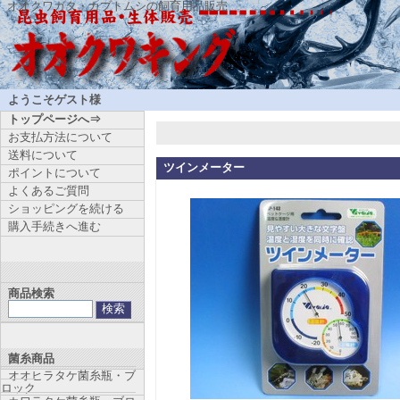
オオクワガタ・カブトムシの飼育用品販売
ようこそゲスト様
トップページへ⇒
お支払方法について
送料について
ツインメーター
ポイントについて
よくあるご質問
ショッピングを続ける
購入手続きへ進む
商品検索
菌糸商品
オオヒラタケ菌糸瓶・ブ
ロック