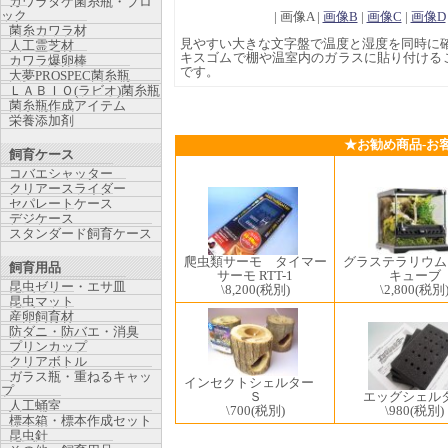
カワラタケ菌糸瓶・ブロ
ック
| 画像A |
画像B
|
画像C
|
画像D
菌糸カワラ材
見やすい大きな文字盤で温度と湿度を同時に
人工霊芝材
キスゴムで棚や温室内のガラスに貼り付ける
カワラ爆卵棒
です。
大夢PROSPEC菌糸瓶
ＬＡＢＩＯ(ラビオ)菌糸瓶
菌糸瓶作成アイテム
栄養添加剤
★お勧め商品-お
飼育ケース
コバエシャッター
クリアースライダー
セパレートケース
デジケース
スタンダード飼育ケース
爬虫類サーモ タイマー
グラステラリウム
飼育用品
サーモ RTT-1
キューブ
昆虫ゼリー・エサ皿
\8,200
(税別)
\2,800
(税別
昆虫マット
産卵飼育材
防ダニ・防バエ・消臭
プリンカップ
クリアボトル
ガラス瓶・重ねるキャッ
インセクトシェルター
プ
Ｓ
エッグシェル
人工蛹室
\700
(税別)
\980
(税別)
標本箱・標本作成セット
昆虫針