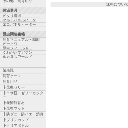
その他 飼育用品
送料につい
保温器具
ピタリ適温
マルチパネルヒーター
エコパネルヒーター
昆虫関連書籍
飼育マニュアル・図鑑
ビークワ
昆虫フィールド
くわがたマガジン
ルカヌスワールド
菌糸瓶
飼育ケース
飼育用品
┣昆虫ゼリー
┣エサ皿・ゼリーカッタ
ー
┣産卵飼育材
┣昆虫マット
┣防ダニ・防バエ・消臭
┣プリンカップ
┣クリアボトル