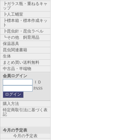
┣ガラス瓶・重ねるキャ
ップ
┣人工蛹室
┣標本箱・標本作成キッ
ト
┣昆虫針・昆虫ラベル
┗その他 飼育用品
保温器具
昆虫関連書籍
生体
まとめ買い送料無料
中古品・半端物
会員ログイン
ＩＤ
PASS
購入方法
特定商取引法に基づく表
記
今月の予定表
今月の予定表