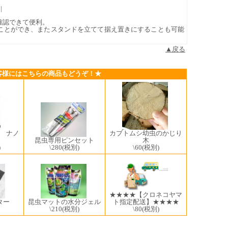
|
確認できて便利。
ことができ、またスタンドを立てて据え置きにすることも可能
▲戻る
客様にはこちらの商品もどうぞ！★
 ナノ
カブトムシ幼虫のかじり
昆虫専用ピンセット
木
)
\280
(税別)
\60
(税別)
★★★★【クロネコヤマ
ター
昆虫マットの水分ジェル
ト指定配送】★★★★
\210
(税別)
\80
(税別)