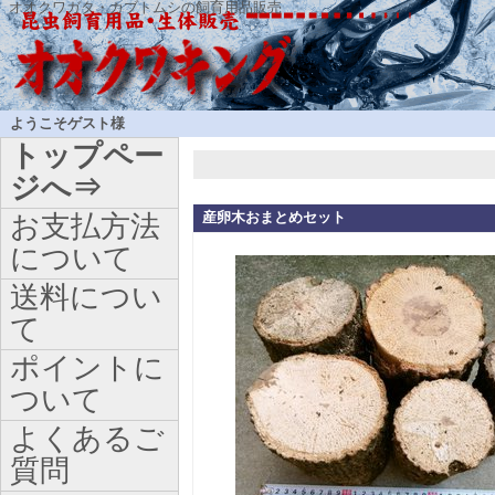
オオクワガタ・カブトムシの飼育用品販売
ようこそゲスト様
トップペー
ジへ⇒
産卵木おまとめセット
お支払方法
について
送料につい
て
ポイントに
ついて
よくあるご
質問