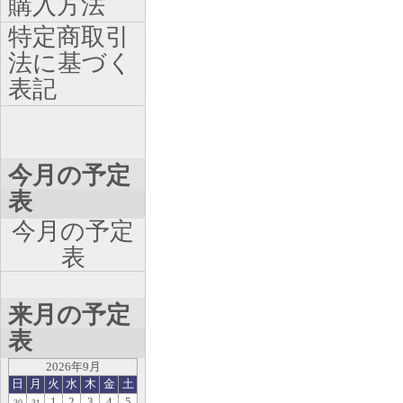
購入方法
特定商取引
法に基づく
表記
今月の予定
表
今月の予定
表
来月の予定
表
2026年9月
日
月
火
水
木
金
土
1
2
3
4
5
30
31