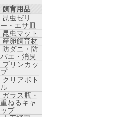
飼育用品
昆虫ゼリ
ー・エサ皿
昆虫マット
産卵飼育材
防ダニ・防
バエ・消臭
プリンカッ
プ
クリアボト
ル
ガラス瓶・
重ねるキャ
ップ