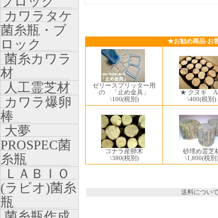
ブロック
カワラタケ
菌糸瓶・ブ
ロック
★お勧め商品-お
菌糸カワラ
材
人工霊芝材
ゼリースプリッター用
の 「止め金具」
★ クヌギ 
カワラ爆卵
\100
(税別)
\400
(税別)
棒
大夢
PROSPEC菌
砂埋め霊芝
コナラ産卵木
糸瓶
\1,800
(税別
\380
(税別)
ＬＡＢＩＯ
(ラビオ)菌糸
送料につい
瓶
菌糸瓶作成