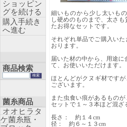
ショッピン
グを続ける
細いものから少し太いも
し硬めのものまで、太さも
購入手続き
たお得なセットです。
へ進む
それぞれ単品でご購入いた
おります。
届いた材の中から、用途に
て、お使いいただけます。
商品検索
ほとんどがクヌギ材ですが
ございます。
また虫食い痕があるものが
菌糸商品
セットで１～３本ほど混ざ
オオヒラタ
長さ： 約１４cm
ケ菌糸瓶・
径： 約６～１３cm