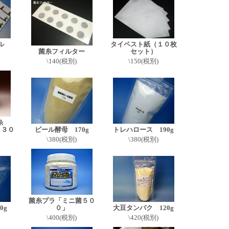
ール
タイペスト紙（１０枚
菌糸フィルター
セット）
\140(税別)
\150(税別)
糸
４３０
ビール酵母 170g
トレハロース 190g
\380(税別)
\380(税別)
菌糸プラ「ミニ菌５０
0g
０」
大豆タンパク 120g
\400(税別)
\420(税別)