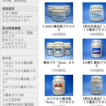
その他 飼育用品
保温器具
ピタリ適温
マルチパネルヒーター
エコパネルヒーター
LABIO 菌糸瓶プラ５０
【受注生産品】Ｌ
昆虫関連書籍
０
ＩＯ菌糸プラ５
飼育マニュアル・図鑑
\440(税別)
\460(税別)
ビークワ
昆虫フィールド
くわがたマガジン
ルカヌスワールド
菌糸瓶
菌糸プラ「Rush」８０
【大夢】菌糸プラ
┣オオヒラタケ菌糸瓶
０
０
（プラ）
\550(税別)
\580(税別)
┣オオヒラタケ菌糸ブロ
ック
┣カワラタケ菌糸瓶（プ
ラ）
┣カワラタケ菌糸ブロッ
ク
┣菌糸カワラ材
カワラタケ菌糸瓶
【受注生産品】Ｌ
┣人工霊芝材
「Rush」 プラ８００
ＩＯ菌糸プラ８
┣大夢PROSPEC菌糸瓶