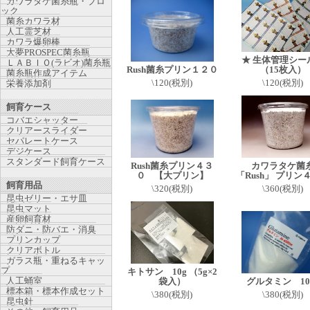
カワラタケ菌糸瓶・ブロ
ック
菌糸カワラ材
人工霊芝材
カワラ爆卵棒
大夢PROSPEC菌糸瓶
★ 生体管理シ
ＬＡＢＩＯ(ラビオ)菌糸瓶
Rush菌糸プリン１２０
（15枚入）
菌糸瓶作成アイテム
\120(税別)
\120(税別)
栄養添加剤
飼育ケース
コバエシャッター
クリアースライダー
セパレートケース
デジケース
スタンダード飼育ケース
Rush菌糸プリン４３
カワラタケ菌
０ 【大プリン】
「Rush」 プリン
飼育用品
\320(税別)
\360(税別)
昆虫ゼリー・エサ皿
昆虫マット
産卵飼育材
防ダニ・防バエ・消臭
プリンカップ
クリアボトル
ガラス瓶・重ねるキャッ
プ
キトサン 10g （5g×2
人工蛹室
袋入）
グルタミン 10
標本箱・標本作成セット
\380(税別)
\380(税別)
昆虫針