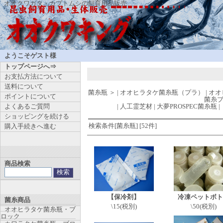
オオクワガタ・カブトムシの飼育用品販売
ようこそゲスト様
トップページへ⇒
お支払方法について
送料について
菌糸瓶
＞
|
オオヒラタケ菌糸瓶（プラ）
|
オオ
ポイントについて
菌糸
よくあるご質問
|
人工霊芝材
|
大夢PROSPEC菌糸瓶
|
ショッピングを続ける
検索条件[菌糸瓶] [52件]
購入手続きへ進む
商品検索
【保冷剤】
冷凍ペットボト
菌糸商品
\15(税別)
\50(税別)
オオヒラタケ菌糸瓶・ブ
ロック