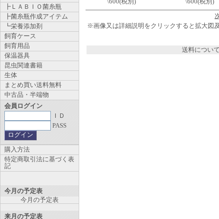
\600(税別)
\600(税別)
┣ＬＡＢＩＯ菌糸瓶
┣菌糸瓶作成アイテム
※画像又は詳細説明をクリックすると拡大図
┗栄養添加剤
飼育ケース
飼育用品
送料につい
保温器具
昆虫関連書籍
生体
まとめ買い送料無料
中古品・半端物
会員ログイン
ＩＤ
PASS
購入方法
特定商取引法に基づく表
記
今月の予定表
今月の予定表
来月の予定表