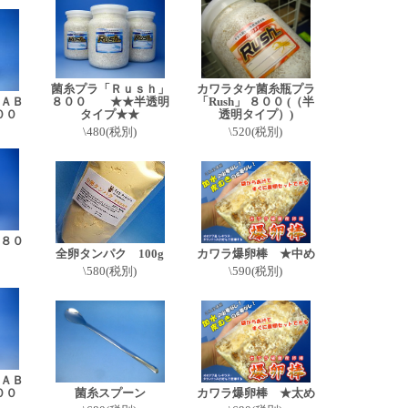
菌糸プラ「Ｒｕｓｈ」
カワラタケ菌糸瓶プラ
ＡＢ
８００ ★★半透明
「Rush」 ８００ (（半
００
タイプ★★
透明タイプ）)
\480(税別)
\520(税別)
８０
全卵タンパク 100g
カワラ爆卵棒 ★中め
\580(税別)
\590(税別)
ＡＢ
００
菌糸スプーン
カワラ爆卵棒 ★太め