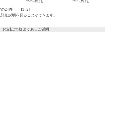
\680(税別)
\690(税別)
次の24件
[
1
]
[
2
]
及詳細説明を見ることができます。
て
|
お支払方法
|
よくあるご質問