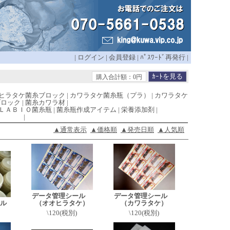
|
ログイン
|
会員登録
|
ﾊﾟｽﾜｰﾄﾞ再発行
|
購入合計額：0円
ヒラタケ菌糸ブロック
|
カワラタケ菌糸瓶（プラ）
|
カワラタケ
ブロック
|
菌糸カワラ材
|
ＬＡＢＩＯ菌糸瓶
|
菌糸瓶作成アイテム
|
栄養添加剤
|
|
▲通常表示
▲価格順
▲発売日順
▲人気順
データ管理シール
データ管理シール
ル
（オオヒラタケ）
（カワラタケ）
\120(税別)
\120(税別)