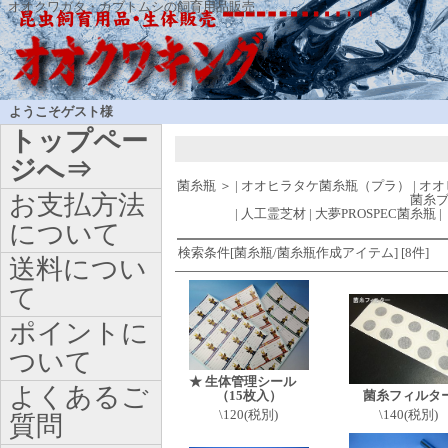
オオクワガタ・カブトムシの飼育用品販売
ようこそゲスト様
トップペー
ジへ⇒
菌糸瓶
＞
|
オオヒラタケ菌糸瓶（プラ）
|
オオ
お支払方法
菌糸
|
人工霊芝材
|
大夢PROSPEC菌糸瓶
|
について
検索条件[菌糸瓶/菌糸瓶作成アイテム] [8件]
送料につい
て
ポイントに
ついて
★ 生体管理シール
よくあるご
（15枚入）
菌糸フィルタ
\120(税別)
\140(税別)
質問