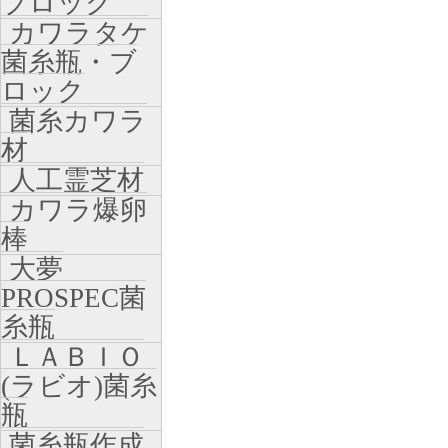
ブロック
カワラタケ
菌糸瓶・ブ
ロック
菌糸カワラ
材
人工霊芝材
カワラ爆卵
棒
大夢
PROSPEC菌
糸瓶
ＬＡＢＩＯ
(ラビオ)菌糸
瓶
菌糸瓶作成