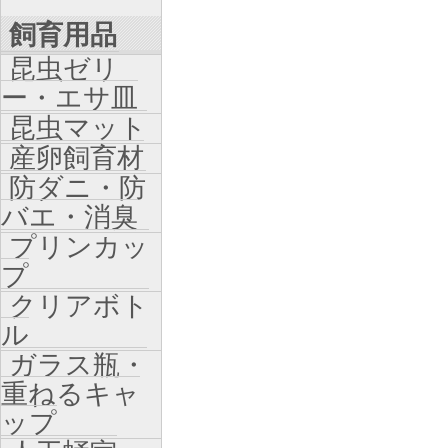
飼育用品
昆虫ゼリ
ー・エサ皿
昆虫マット
産卵飼育材
防ダニ・防
バエ・消臭
プリンカッ
プ
クリアボト
ル
ガラス瓶・
重ねるキャ
ップ