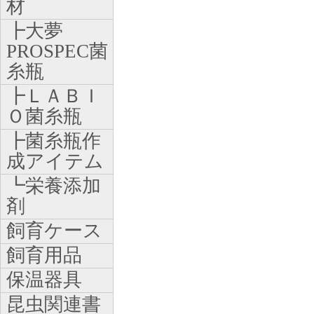
材
┣大夢
PROSPEC菌
糸瓶
┣ＬＡＢＩ
Ｏ菌糸瓶
┣菌糸瓶作
成アイテム
┗栄養添加
剤
飼育ケース
飼育用品
保温器具
昆虫関連書