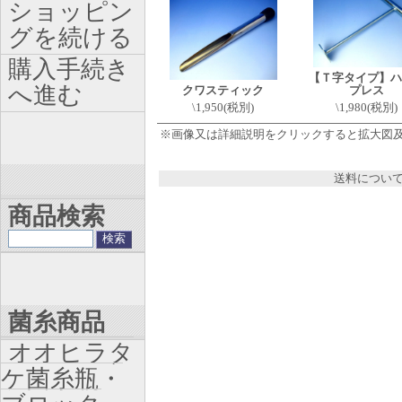
ショッピン
グを続ける
購入手続き
【Ｔ字タイプ】ハ
へ進む
クワスティック
プレス
\1,950(税別)
\1,980(税別)
※画像又は詳細説明をクリックすると拡大図
送料につい
商品検索
菌糸商品
オオヒラタ
ケ菌糸瓶・