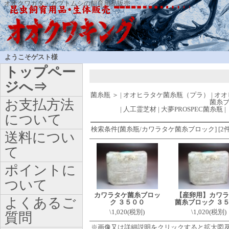
オオクワガタ・カブトムシの飼育用品販売
ようこそゲスト様
トップペー
ジへ⇒
菌糸瓶
＞
|
オオヒラタケ菌糸瓶（プラ）
|
オオ
お支払方法
菌糸
|
人工霊芝材
|
大夢PROSPEC菌糸瓶
|
について
検索条件[菌糸瓶/カワラタケ菌糸ブロック] [2件
送料につい
て
ポイントに
ついて
カワラタケ菌糸ブロッ
【産卵用】カワラ
よくあるご
ク ３５００
菌糸ブロック ３
\1,020(税別)
\1,020(税別)
質問
※画像又は詳細説明をクリックすると拡大図