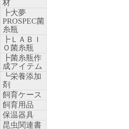
材
┣大夢
PROSPEC菌
糸瓶
┣ＬＡＢＩ
Ｏ菌糸瓶
┣菌糸瓶作
成アイテム
┗栄養添加
剤
飼育ケース
飼育用品
保温器具
昆虫関連書