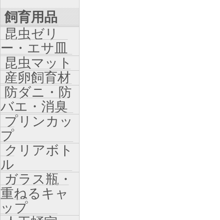
飼育用品
昆虫ゼリ
ー・エサ皿
昆虫マット
産卵飼育材
防ダニ・防
バエ・消臭
プリンカッ
プ
クリアボト
ル
ガラス瓶・
重ねるキャ
ップ