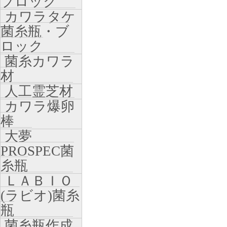
ブロック
カワラタケ
菌糸瓶・ブ
ロック
菌糸カワラ
材
人工霊芝材
カワラ爆卵
棒
大夢
PROSPEC菌
糸瓶
ＬＡＢＩＯ
(ラビオ)菌糸
瓶
菌糸瓶作成