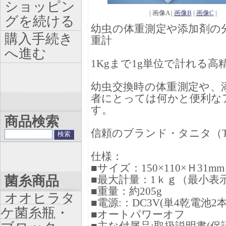
ショッピン
| 画像A |
画像B
|
画像C
|
グを続ける
幼虫の体重測定や添加剤の
購入手続き
重計
へ進む
1Kgまで1g単位で計れる
幼虫交換時の体重測定や、
者にとっては何かと便利な
す。
商品検索
信頼のブランド・タニタ（TA
仕様：
■サイズ：150×110×Ｈ31mm
菌糸商品
■最大計量：1ｋｇ（最小表示: 
■重量：約205g
オオヒラタ
■電源:：DC3V(単4乾電池2
ケ菌糸瓶・
■オートパワーオフ