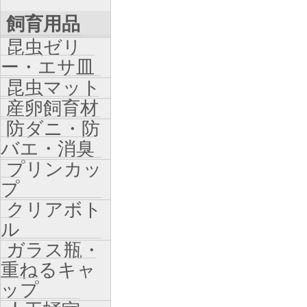
飼育用品
昆虫ゼリ
ー・エサ皿
昆虫マット
産卵飼育材
防ダニ・防
バエ・消臭
プリンカッ
プ
クリアボト
ル
ガラス瓶・
重ねるキャ
ップ