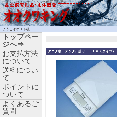
オオクワガタ・カブトムシの飼育用品販売
ようこそゲスト様
トップペー
ジへ⇒
タニタ製 デジタル計り （１Ｋｇタイプ）
お支払方法
について
送料につい
て
ポイントに
ついて
よくあるご
質問