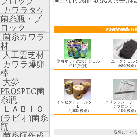
ブロック
■主な付属品:取扱説明書(保
カワラタケ
菌糸瓶・ブ
ロック
★お勧め商品-お
菌糸カワラ
材
人工霊芝材
昆虫マットの水分ジェル
エッグシェル
カワラ爆卵
\210
(税別)
\980
(税別)
棒
大夢
PROSPEC菌
糸瓶
インセクトシェルター
クリップシーラー
Ｌ
テフロンテー
ＬＡＢＩＯ
\1,600
(税別)
\100
(税別)
(ラビオ)菌糸
瓶
送料につい
菌糸瓶作成