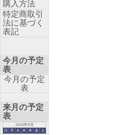
購入方法
特定商取引
法に基づく
表記
今月の予定
表
今月の予定
表
来月の予定
表
2026年9月
日
月
火
水
木
金
土