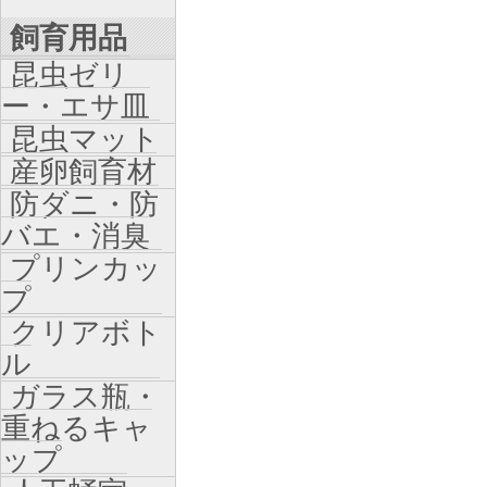
飼育用品
昆虫ゼリ
ー・エサ皿
昆虫マット
産卵飼育材
防ダニ・防
バエ・消臭
プリンカッ
プ
クリアボト
ル
ガラス瓶・
重ねるキャ
ップ