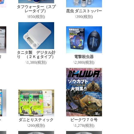
タフウォーター（スプ
レータイプ）
昆虫 ダニストッパー
\950(税別)
\390(税別)
タニタ製 デジタル計
リ
り （２Ｋｇタイプ）
電撃殺虫器
\1,380(税別)
\2,980(税別)
ト
ダニとりスティック
ビークワ７０号
\260(税別)
\1,278(税別)