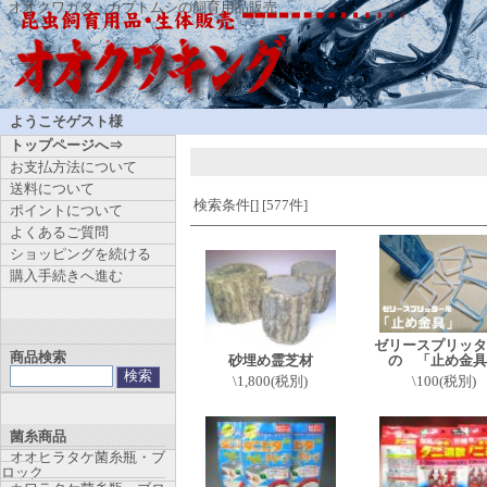
オオクワガタ・カブトムシの飼育用品販売
ようこそゲスト様
トップページへ⇒
お支払方法について
送料について
検索条件[] [577件]
ポイントについて
よくあるご質問
ショッピングを続ける
購入手続きへ進む
ゼリースプリッタ
商品検索
砂埋め霊芝材
の 「止め金具
\1,800(税別)
\100(税別)
菌糸商品
オオヒラタケ菌糸瓶・ブ
ロック