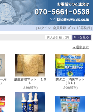
|
ログイン
|
会員登録
|
ﾊﾟｽﾜｰﾄﾞ再発行
|
購入合計額：0円
▲通常表示
ー用
成虫管理マット １０
防ダニ・消臭マット
」
Ｌ
（３Ｌ）
\880(税別)
\500(税別)