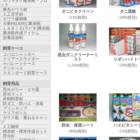
カワラタケ菌糸瓶・ブロ
ック
菌糸カワラ材
ダニピタクリーン
ダニ退散
人工霊芝材
\330(税別)
\280(税別)
カワラ爆卵棒
大夢PROSPEC菌糸瓶
ＬＡＢＩＯ(ラビオ)菌糸瓶
菌糸瓶作成アイテム
栄養添加剤
飼育ケース
コバエシャッター
昆虫ダニクリーナーミ
クリアースライダー
スト
リボンハイト
セパレートケース
\1,500(税別)
\290(税別)
デジケース
スタンダード飼育ケース
飼育用品
昆虫ゼリー・エサ皿
昆虫マット
産卵飼育材
防ダニ・防バエ・消臭
プリンカップ
クリアボトル
ガラス瓶・重ねるキャッ
プ
防虫・保湿シート
ハエピタシー
人工蛹室
\800(税別)
\150(税別)
標本箱・標本作成セット
昆虫針