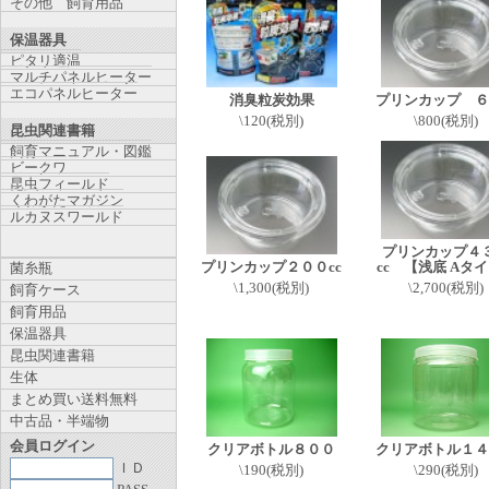
その他 飼育用品
保温器具
ピタリ適温
マルチパネルヒーター
エコパネルヒーター
消臭粒炭効果
プリンカップ ６
\120(税別)
\800(税別)
昆虫関連書籍
飼育マニュアル・図鑑
ビークワ
昆虫フィールド
くわがたマガジン
ルカヌスワールド
プリンカップ４
プリンカップ２００cc
cc 【浅底 Aタ
菌糸瓶
\1,300(税別)
\2,700(税別)
飼育ケース
飼育用品
保温器具
昆虫関連書籍
生体
まとめ買い送料無料
中古品・半端物
会員ログイン
クリアボトル８００
クリアボトル１４
ＩＤ
\190(税別)
\290(税別)