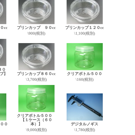
０cc
プリンカップ ９０cc
プリンカップ１２０cc
\900(税別)
\1,100(税別)
３０
イプ】
プリンカップ８６０cc
クリアボトル５００
\3,700(税別)
\160(税別)
クリアボトル５００
【１ケース（６０
００
本）】
デジタルノギス
\9,000(税別)
\1,780(税別)