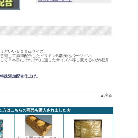
うどいい５００ccサイズ。
意識して添加配合したビタミンB群強化バージョン。
して２本目にそれぞれに適したサイズへ移し変えるのが経済
特殊添加配合仕上げ。
▲戻る
た方はこちらの商品も購入されました★