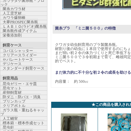
カワラタケ菌糸瓶・ブロ
ック
菌糸カワラ材
人工霊芝材
カワラ爆卵棒
大夢PROSPEC菌糸瓶
ＬＡＢＩＯ(ラビオ)菌糸瓶
菌糸プラ 「ミニ菌５００」
の特徴
菌糸瓶作成アイテム
栄養添加剤
クワガタ幼虫飼育用のプラ製菌糸瓶。
飼育ケース
材割り後の幼虫に１本目で使用するのにちょ
コバエシャッター
まだ弱い初２令の体力づくりと死亡率低下を
クリアースライダー
ミニ菌５００で３令初期まで育て、雌雄同定
セパレートケース
的でベスト。
デジケース
スタンダード飼育ケース
まだ体力的に不十分な初２令の成長を助ける
飼育用品
内容量： 約 500cc
昆虫ゼリー・エサ皿
昆虫マット
産卵飼育材
防ダニ・防バエ・消臭
プリンカップ
★この商品を購入され
クリアボトル
ガラス瓶・重ねるキャッ
プ
人工蛹室
標本箱・標本作成セット
昆虫針