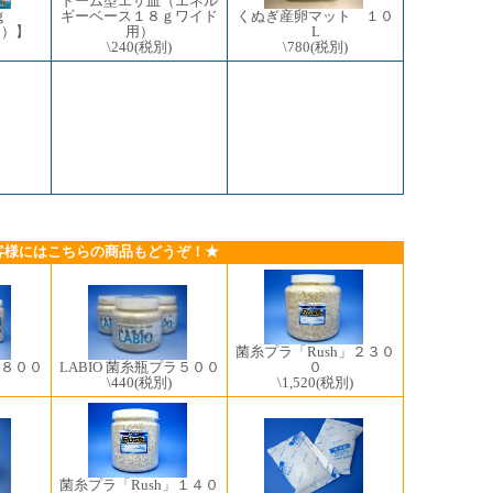
ドーム型エサ皿（エネル
くぬぎ産卵マット １０
６ｇ
ギーベース１８ｇワイド
L
個）】
用）
\780
(税別)
\240
(税別)
客様にはこちらの商品もどうぞ！★
菌糸プラ「Rush」２３０
」８００
LABIO 菌糸瓶プラ５００
０
\440
(税別)
\1,520
(税別)
菌糸プラ「Rush」１４０