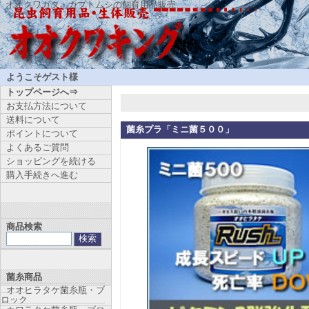
オオクワガタ・カブトムシの飼育用品販売
ようこそゲスト様
トップページへ⇒
お支払方法について
送料について
菌糸プラ「ミニ菌５００」
ポイントについて
よくあるご質問
ショッピングを続ける
購入手続きへ進む
商品検索
菌糸商品
オオヒラタケ菌糸瓶・ブ
ロック