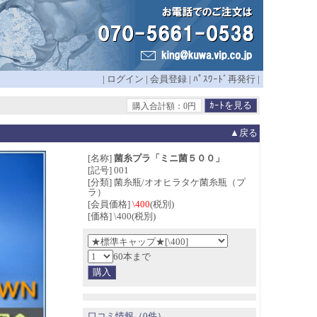
|
ログイン
|
会員登録
|
ﾊﾟｽﾜｰﾄﾞ再発行
|
購入合計額：0円
▲戻る
[名称]
菌糸プラ「ミニ菌５００」
[記号] 001
[分類] 菌糸瓶/オオヒラタケ菌糸瓶（プ
ラ）
[会員価格]
\400
(税別)
[価格] \400(税別)
60本まで
口コミ情報（0件）