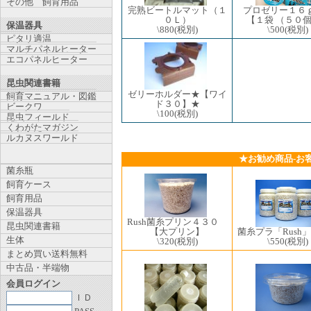
その他 飼育用品
完熟ビートルマット（１
プロゼリー１
０Ｌ）
【１袋 （５０
保温器具
\880
(税別)
\500
(税別)
ピタリ適温
マルチパネルヒーター
エコパネルヒーター
昆虫関連書籍
ゼリーホルダー★【ワイ
飼育マニュアル・図鑑
ド３０】★
ビークワ
\100
(税別)
昆虫フィールド
くわがたマガジン
ルカヌスワールド
★お勧め商品-お
菌糸瓶
飼育ケース
飼育用品
保温器具
Rush菌糸プリン４３０
昆虫関連書籍
菌糸プラ「Rush
【大プリン】
生体
\550
(税別)
\320
(税別)
まとめ買い送料無料
中古品・半端物
会員ログイン
ＩＤ