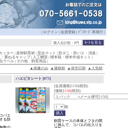
|
ログイン
|
会員登録
|
ﾊﾟｽﾜｰﾄﾞ再発行
|
購入合計額：0円
カッター
|
産卵飼育材
|
昆虫マット
|
防ダニ・防バエ・消臭
|
瓶・重ねるキャップ
|
人工蛹室
|
標本箱・標本作成キット
|
虫ラベル
|
その他 飼育用品
|
▲画像のみ
▲価格順
▲発売日順
▲人気順
ハエピタシート
[075]
[会員価格]\150(税別)
[価格]
\150
(税別)
個
コバエ
する防
飼育ケースの本体とフタの間
に挟んで、コバエの出入りを
無数の