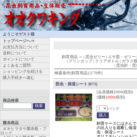
オオクワガタ・カブトムシの飼育用品販売
ようこそゲスト様
トップページへ⇒
お支払方法について
送料について
飼育用品
＞
|
昆虫ゼリー
|
エサ皿・ゼリー
ポイントについて
|
プリンカップ
|
クリアボトル
|
ガラス
よくあるご質問
|
昆虫針・昆
ショッピングを続ける
検索条件[飼育用品] [179件]
購入手続きへ進む
防虫・保湿シート
[073]
[会員価格]\800(税別)
[価格]
\800
(税別)
商品検索
パック
菌糸商品
飼育ケースにはさんで
の出入りを遮断し保湿
オオヒラタケ菌糸瓶・ブ
虫・保湿シート
ロック
ポリエチレンシートに