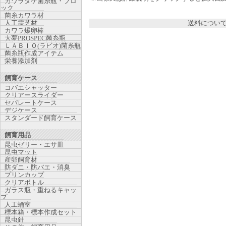
カワラタケ菌糸瓶・ブロ
ック
菌糸カワラ材
人工霊芝材
送料につい
カワラ爆卵棒
大夢PROSPEC菌糸瓶
ＬＡＢＩＯ(ラビオ)菌糸瓶
菌糸瓶作成アイテム
栄養添加剤
飼育ケース
コバエシャッター
クリアースライダー
セパレートケース
デジケース
スタンダード飼育ケース
飼育用品
昆虫ゼリー・エサ皿
昆虫マット
産卵飼育材
防ダニ・防バエ・消臭
プリンカップ
クリアボトル
ガラス瓶・重ねるキャッ
プ
人工蛹室
標本箱・標本作成セット
昆虫針