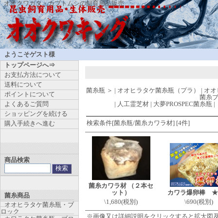
オオクワガタ・カブトムシの飼育用品販売
ようこそゲスト様
トップページへ⇒
お支払方法について
送料について
菌糸瓶
＞
|
オオヒラタケ菌糸瓶（プラ）
|
オオ
ポイントについて
菌糸
よくあるご質問
|
人工霊芝材
|
大夢PROSPEC菌糸瓶
|
ショッピングを続ける
検索条件[菌糸瓶/菌糸カワラ材] [4件]
購入手続きへ進む
商品検索
菌糸カワラ材 （２本セ
ット）
カワラ爆卵棒 ★
菌糸商品
\1,680(税別)
\690(税別)
オオヒラタケ菌糸瓶・ブ
ロック
※画像又は詳細説明をクリックすると拡大図