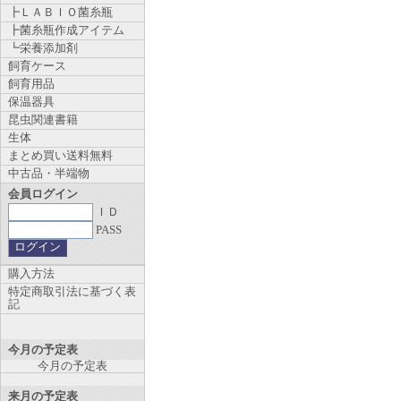
┣ＬＡＢＩＯ菌糸瓶
┣菌糸瓶作成アイテム
┗栄養添加剤
飼育ケース
飼育用品
保温器具
昆虫関連書籍
生体
まとめ買い送料無料
中古品・半端物
会員ログイン
ＩＤ
PASS
購入方法
特定商取引法に基づく表
記
今月の予定表
今月の予定表
来月の予定表