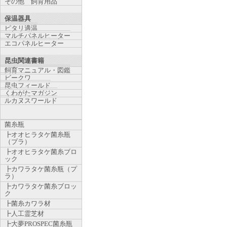
その他 飼育用品
保温器具
ピタリ適温
マルチパネルヒーター
エコパネルヒーター
昆虫関連書籍
飼育マニュアル・図鑑
ビークワ
昆虫フィールド
くわがたマガジン
ルカヌスワールド
菌糸瓶
┣オオヒラタケ菌糸瓶
（プラ）
┣オオヒラタケ菌糸ブロ
ック
┣カワラタケ菌糸瓶（プ
ラ）
┣カワラタケ菌糸ブロッ
ク
┣菌糸カワラ材
┣人工霊芝材
┣大夢PROSPEC菌糸瓶