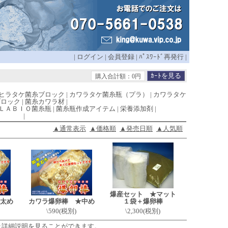
|
ログイン
|
会員登録
|
ﾊﾟｽﾜｰﾄﾞ再発行
|
購入合計額：0円
ヒラタケ菌糸ブロック
|
カワラタケ菌糸瓶（プラ）
|
カワラタケ
ブロック
|
菌糸カワラ材
|
ＬＡＢＩＯ菌糸瓶
|
菌糸瓶作成アイテム
|
栄養添加剤
|
|
▲通常表示
▲価格順
▲発売日順
▲人気順
爆産セット ★マット
太め
カワラ爆卵棒 ★中め
１袋＋爆卵棒
\590(税別)
\2,300(税別)
及詳細説明を見ることができます。