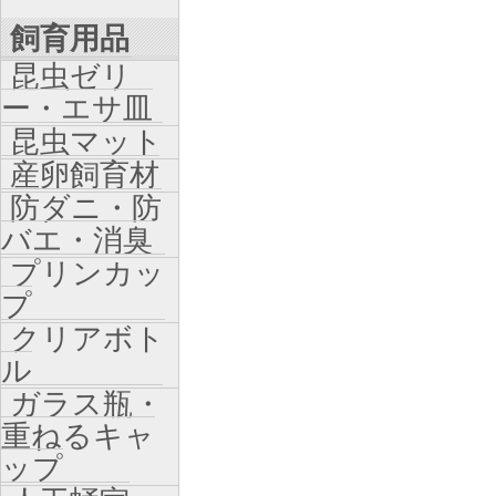
飼育用品
昆虫ゼリ
ー・エサ皿
昆虫マット
産卵飼育材
防ダニ・防
バエ・消臭
プリンカッ
プ
クリアボト
ル
ガラス瓶・
重ねるキャ
ップ