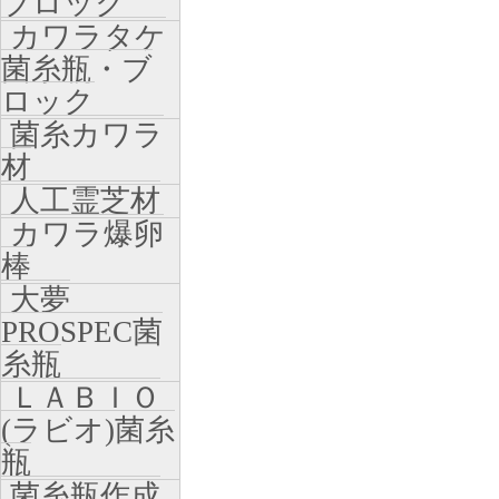
ブロック
カワラタケ
菌糸瓶・ブ
ロック
菌糸カワラ
材
人工霊芝材
カワラ爆卵
棒
大夢
PROSPEC菌
糸瓶
ＬＡＢＩＯ
(ラビオ)菌糸
瓶
菌糸瓶作成