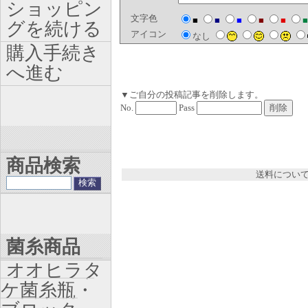
ショッピン
文字色
■
■
■
■
■
■
グを続ける
アイコン
なし
購入手続き
へ進む
▼ご自分の投稿記事を削除します。
No.
Pass
商品検索
送料につい
菌糸商品
オオヒラタ
ケ菌糸瓶・