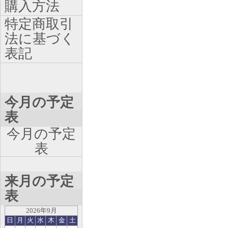
購入方法
特定商取引
法に基づく
表記
今月の予定
表
今月の予定
表
来月の予定
表
2026年9月
日
月
火
水
木
金
土