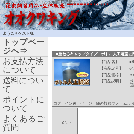
オオクワガタ・カブトムシの飼育用品販売
ようこそゲスト様
トップペー
ジへ⇒
■重ねるキャップタイプ ボトル人工蛹室に
お支払方法
【商品名】
■
について
【商品記号】
64
【商品価格】
￥
送料につい
【商品説明】
ボ
国
て
ポイントに
ログ・イン後、ページ下部の投稿フォームよ
ついて
よくあるご
コメント
質問