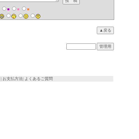
■
■
■
CharmBoard
EDIT :
ＷＥＢインベンター
て
|
お支払方法
|
よくあるご質問