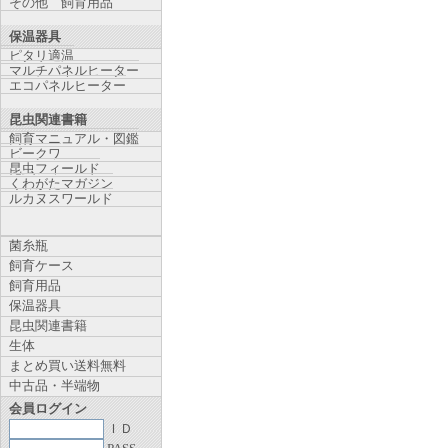
その他 飼育用品
保温器具
ピタリ適温
マルチパネルヒーター
エコパネルヒーター
昆虫関連書籍
飼育マニュアル・図鑑
ビークワ
昆虫フィールド
くわがたマガジン
ルカヌスワールド
菌糸瓶
飼育ケース
飼育用品
保温器具
昆虫関連書籍
生体
まとめ買い送料無料
中古品・半端物
会員ログイン
ＩＤ