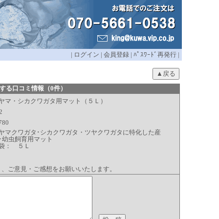
|
ログイン
|
会員登録
|
ﾊﾟｽﾜｰﾄﾞ再発行
|
する口コミ情報（0件）
ヤマ・シカクワガタ用マット（５Ｌ）
2
780
ヤマクワガタ･シカクワガタ・ツヤクワガタに特化した産
･幼虫飼育用マット
袋： ５Ｌ
り、ご意見・ご感想をお願いいたします。