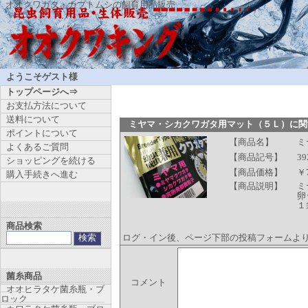
オオクワガタ・カブトムシの飼育用品販売
ようこそゲスト様
トップページへ⇒
お支払方法について
送料について
ミヤマ・シカクワガタ用マット（５Ｌ）に関
ポイントについて
【商品名】
ミ
よくあるご質問
【商品記号】
39
ショッピングを続ける
【商品価格】
￥
購入手続きへ進む
【商品説明】
ミ
卵
１
商品検索
ログ・イン後、ページ下部の投稿フォームよ
菌糸商品
コメント
オオヒラタケ菌糸瓶・ブ
ロック