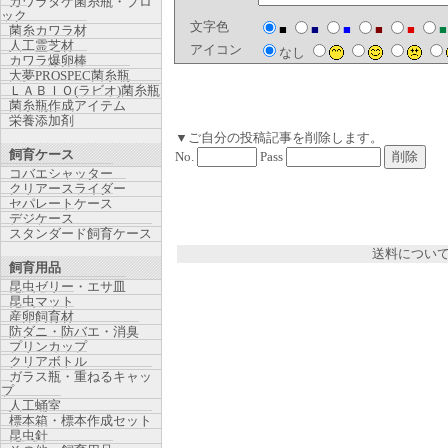
カワラタケ菌糸瓶・ブロ
ック
文字色
■
■
■
■
■
■
菌糸カワラ材
人工霊芝材
アイコン
なし
カワラ爆卵棒
大夢PROSPEC菌糸瓶
ＬＡＢＩＯ(ラビオ)菌糸瓶
菌糸瓶作成アイテム
栄養添加剤
▼ご自分の投稿記事を削除します。
飼育ケース
No.
Pass
コバエシャッター
クリアースライダー
セパレートケース
デジケース
スタンダード飼育ケース
送料につい
飼育用品
昆虫ゼリー・エサ皿
昆虫マット
産卵飼育材
防ダニ・防バエ・消臭
プリンカップ
クリアボトル
ガラス瓶・重ねるキャッ
プ
人工蛹室
標本箱・標本作成セット
昆虫針