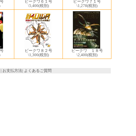
ビークワ６１号
号
ビークワ７１号
\5,400
(税別)
)
\1,278
(税別)
ビークワ８２号
号
ビークワ １８号
\1,300
(税別)
)
\2,400
(税別)
て
|
お支払方法
|
よくあるご質問