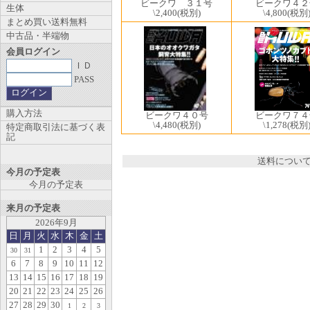
ビークワ ３１号
ビークワ４２
生体
\2,400
(税別)
\4,800
(税別
まとめ買い送料無料
中古品・半端物
会員ログイン
ＩＤ
PASS
購入方法
ビークワ４０号
ビークワ７４
\4,480
(税別)
\1,278
(税別
特定商取引法に基づく表
記
送料につい
今月の予定表
今月の予定表
来月の予定表
2026年9月
日
月
火
水
木
金
土
1
2
3
4
5
30
31
6
7
8
9
10
11
12
13
14
15
16
17
18
19
20
21
22
23
24
25
26
27
28
29
30
1
2
3