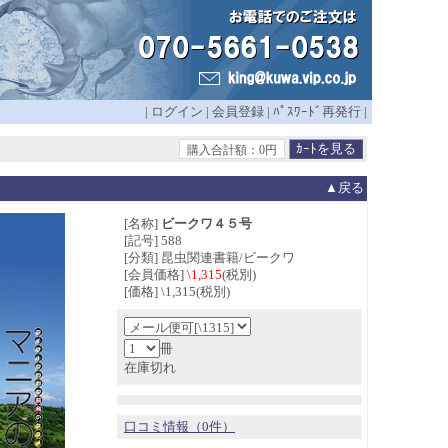
|
ログイン
|
会員登録
|
ﾊﾟｽﾜｰﾄﾞ再発行
|
購入合計額：0円
▲戻る
[名称]
ビークワ４５号
[記号] 588
[分類] 昆虫関連書籍/ビークワ
[会員価格]
\1,315
(税別)
[価格] \1,315(税別)
冊
在庫切れ
口コミ情報（0件）