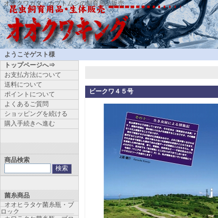
オオクワガタ・カブトムシの飼育用品販売
ようこそゲスト様
トップページへ⇒
お支払方法について
送料について
ビークワ４５号
ポイントについて
よくあるご質問
ショッピングを続ける
購入手続きへ進む
商品検索
菌糸商品
オオヒラタケ菌糸瓶・ブ
ロック