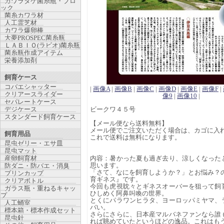
カワラタケ菌糸瓶・ブロ
ック
菌糸カワラ材
人工霊芝材
カワラ爆卵棒
大夢PROSPEC菌糸瓶
ＬＡＢＩＯ(ラビオ)菌糸瓶
菌糸瓶作成アイテム
栄養添加剤
飼育ケース
コバエシャッター
|
画像A
|
画像B
|
画像C
|
画像D
|
画像E
|
画像F
|
クリアースライダー
像9
|
画像10
|
セパレートケース
デジケース
ビークワ４５号
スタンダード飼育ケース
【メール便なら送料無料】
メール便でご注文いただく場合は、カゴに入
飼育用品
これで送料は無料になります。
昆虫ゼリー・エサ皿
昆虫マット
産卵飼育材
内容：暑かった夏も過ぎ去り、涼しくなった
思います。
防ダニ・防バエ・消臭
「さて、なにを飼育しようか？」とお悩み？の
プリンカップ
育ギネス』です。
クリアボトル
今回も虎視眈々とギネスオーバーを狙って飼
ガラス瓶・重ねるキャッ
ひしめく阿鼻叫喚の世界。
プ
とくにパラワンヒラタ、ヨーロッパミヤマ、
人工蛹室
バい。
標本箱・標本作成セット
さらにさらに、日本産マルバネファンなら誰
昆虫針
れば眺めていたというほどの逸品。これはも