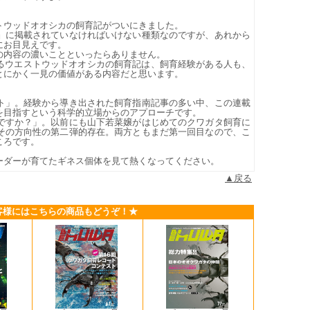
トウッドオオシカの飼育記がついにきました。
』に掲載されていなければいけない種類なのですが、あれから
にお目見えです。
の内容の濃いことといったらありません。
れるウエストウッドオオシカの飼育記は、飼育経験がある人も、
とにかく一見の価値がある内容だと思います。
。
ト」。経験から導き出された飼育指南記事の多い中、この連載
を目指すという科学的立場からのアプローチです。
ですか？」。以前にも山下若菜嬢がはじめてのクワガタ飼育に
その方向性の第二弾的存在。両方ともまだ第一回目なので、こ
ころです。
ーダーが育てたギネス個体を見て熱くなってください。
▲戻る
客様にはこちらの商品もどうぞ！★