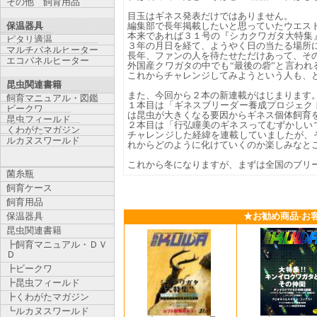
その他 飼育用品
目玉はギネス発表だけではありません。
保温器具
編集部で長年掲載したいと思っていたウエス
本来であれば３１号の『シカクワガタ大特集
ピタリ適温
３年の月日を経て、ようやく日の当たる場所
マルチパネルヒーター
長年、ファンの人を待たせただけあって、そ
エコパネルヒーター
外国産クワガタの中でも“最後の砦”と言わ
これからチャレンジしてみようという人も、
昆虫関連書籍
また、今回から２本の新連載がはじまります
飼育マニュアル・図鑑
１本目は「ギネスブリーダー養成プロジェク
ビークワ
は昆虫が大きくなる要因からギネス個体飼育
昆虫フィールド
２本目は「行弘瞳美のギネスってむずかしい
くわがたマガジン
チャレンジした経緯を連載していましたが、
ルカヌスワールド
れからどのように化けていくのか楽しみなと
これから冬になりますが、まずは全国のブリ
菌糸瓶
飼育ケース
飼育用品
保温器具
★お勧め商品-お
昆虫関連書籍
┣飼育マニュアル・ＤＶ
Ｄ
┣ビークワ
┣昆虫フィールド
┣くわがたマガジン
┗ルカヌスワールド