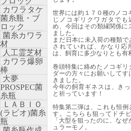
ブロック
カワラタケ
世界には約１７０種のノコ
菌糸瓶・ブ
じノコギリクワガタでも
ロック
め、今回はその類縁関係に
ました。
菌糸カワラ
まだ日本に未入荷の種類で
材
されていれば、かなり応
人工霊芝材
は、飼育に多少なりとも有
カワラ爆卵
巻頭特集に絡めたノコギリ
棒
ダーの方々にお願いしてす
大夢
きました。
PROSPEC菌
今年の飼育ギネスは、き
と祈っています！
糸瓶
ＬＡＢＩＯ
特集第二弾は、これも恒例
(ラビオ)菌糸
す。こちらも狙ってドチ
瓶
「大型を狙ったのに、なぜ
ュラーモノ。
菌糸瓶作成