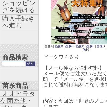
ショッピン
グを続ける
購入手続き
へ進む
| 画像A |
画像B
|
画像C
|
画像D
|
画像E
|
画像G
|
像10
|
商品検索
ビークワ４６号
【メール便なら送料無料】
メール便でご注文いただ
態」で「メール便」を選択
これで送料は無料になりま
菌糸商品
オオヒラタ
ケ菌糸瓶・
内容：今回は『世界のノコ
します。