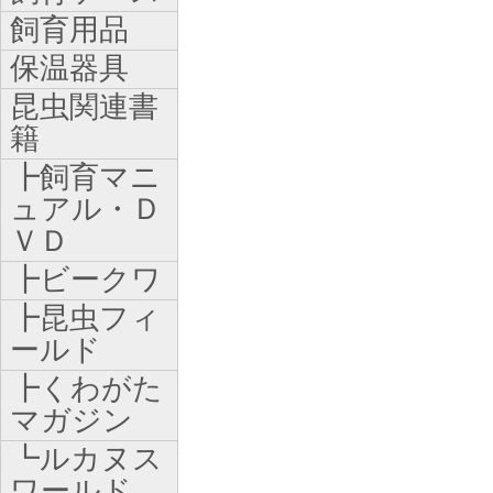
飼育用品
保温器具
昆虫関連書
籍
┣飼育マニ
ュアル・Ｄ
ＶＤ
┣ビークワ
┣昆虫フィ
ールド
┣くわがた
マガジン
┗ルカヌス
ワールド