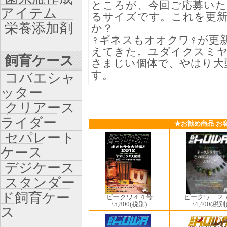
ところが、今回ご応募い
アイテム
るサイズです。これを更
栄養添加剤
か？
♀ギネスもオオクワ♀が更新
えてきた。ユダイクスミ
飼育ケース
さまじい個体で、やはり大
す。
コバエシャ
ッター
クリアース
ライダー
★お勧め商品-お
セパレート
ケース
デジケース
スタンダー
ド飼育ケー
ビークワ ２
ビークワ４４号
\4,400
(税別
\5,800
(税別)
ス