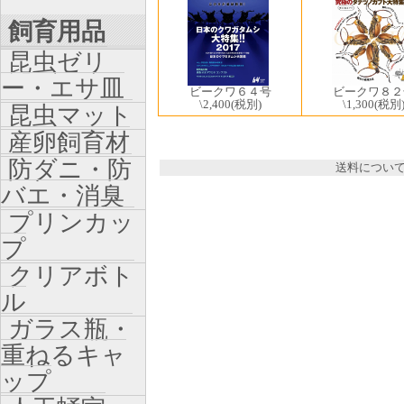
飼育用品
昆虫ゼリ
ー・エサ皿
ビークワ８２
ビークワ６４号
\1,300
(税別
\2,400
(税別)
昆虫マット
産卵飼育材
防ダニ・防
送料につい
バエ・消臭
プリンカッ
プ
クリアボト
ル
ガラス瓶・
重ねるキャ
ップ