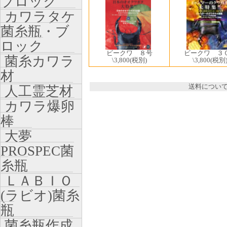
ブロック
カワラタケ
菌糸瓶・ブ
ロック
ビークワ ８号
ビークワ ３
菌糸カワラ
\3,800
(税別)
\3,800
(税別
材
送料につい
人工霊芝材
カワラ爆卵
棒
大夢
PROSPEC菌
糸瓶
ＬＡＢＩＯ
(ラビオ)菌糸
瓶
菌糸瓶作成