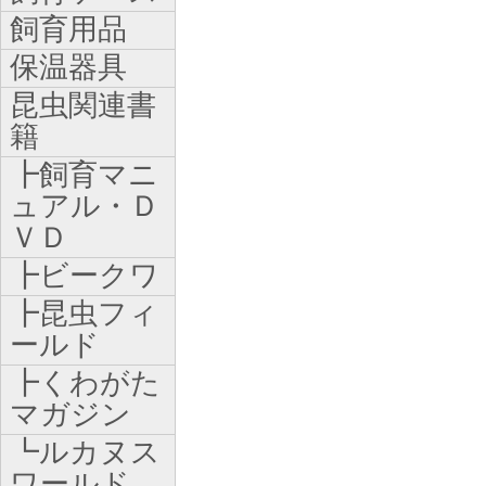
飼育用品
保温器具
昆虫関連書
籍
┣飼育マニ
ュアル・Ｄ
ＶＤ
┣ビークワ
┣昆虫フィ
ールド
┣くわがた
マガジン
┗ルカヌス
ワールド