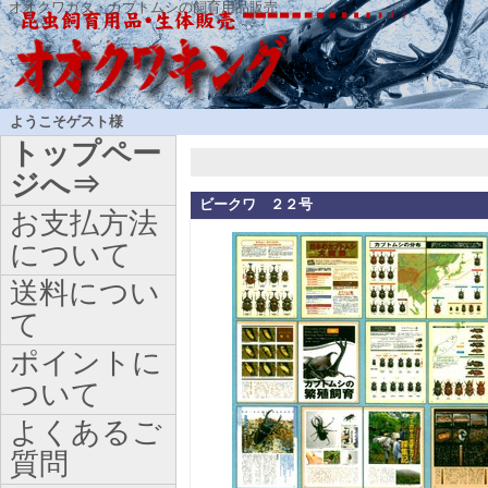
オオクワガタ・カブトムシの飼育用品販売
ようこそゲスト様
トップペー
ジへ⇒
ビークワ ２２号
お支払方法
について
送料につい
て
ポイントに
ついて
よくあるご
質問