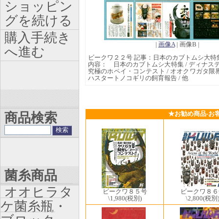
ショッピン
グを続ける
購入手続き
|
画像A
| 画像B |
へ進む
ビークワ２２号 記事：日本のカブトムシ大特集
内容： 日本のカブトムシ大特集 / ディナステ
究極のホペイ・コンテスト / オオクワガタ限界
ハスタートノコギリの飼育報告 / 他
★お勧め商品-お
商品検索
菌糸商品
オオヒラタ
ビークワ８５号
ビークワ８６
\1,980
(税別)
\2,800
(税別
ケ菌糸瓶・