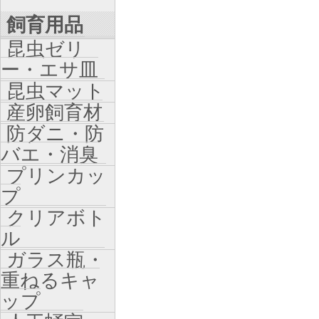
飼育用品
昆虫ゼリ
ー・エサ皿
昆虫マット
産卵飼育材
防ダニ・防
バエ・消臭
プリンカッ
プ
クリアボト
ル
ガラス瓶・
重ねるキャ
ップ