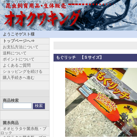
オオクワガタ・カブトムシの飼育用品販売
ようこそゲスト様
トップページへ⇒
お支払方法について
送料について
もぐリッチ 【Ｓサイズ】
ポイントについて
よくあるご質問
ショッピングを続ける
購入手続きへ進む
商品検索
菌糸商品
オオヒラタケ菌糸瓶・ブ
ロック