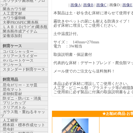
カワラタケ菌糸瓶・ブロ
ック
|
画像A
|
画像B
|
画像C
| 画像D |
画像E
菌糸カワラ材
本製品は土・砂を含む床材に潜らせて使用す
人工霊芝材
カワラ爆卵棒
霧吹きやペットの尿にも耐える防滴タイプ！
大夢PROSPEC菌糸瓶
必ず床材に埋没してご使用ください。
ＬＡＢＩＯ(ラビオ)菌糸瓶
菌糸瓶作成アイテム
土中温度計付。
栄養添加剤
サイズ： 140mm×270mm
飼育ケース
電力 ：3W相当
コバエシャッター
取扱説明書・保証書付
クリアースライダー
セパレートケース
代表的な床材：デザートブレンド・爬虫類マ
デジケース
スタンダード飼育ケース
メール便でのご注文なら送料無料！
飼育用品
本品は必ず床材に埋設してご使用ください。
昆虫ゼリー・エサ皿
人工芝・ビニール類・プラスチック等の樹脂
昆虫マット
ご使用前に必ず製品に付属の取扱説明書をよ
産卵飼育材
防ダニ・防バエ・消臭
プリンカップ
クリアボトル
ガラス瓶・重ねるキャッ
★お勧め商品-お
プ
人工蛹室
標本箱・標本作成セット
昆虫針