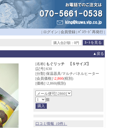
|
ログイン
|
会員登録
|
ﾊﾟｽﾜｰﾄﾞ再発行
|
購入合計額：0円
▲戻る
[名称]
もぐリッチ 【Ｓサイズ】
[記号] 630
[分類] 保温器具/マルチパネルヒーター
[会員価格]
\2,860
(税別)
[価格] \2,860(税別)
個
口コミ情報（0件）