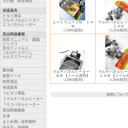
その他 飼育用品
保温器具
ピタリ適温
マルチパネルヒーター
マルチパネルヒ
ヒートウェーブＭ １４
エコパネルヒーター
１４W
Ｗ
\3,200
(税別
\3,980
(税別)
昆虫関連書籍
飼育マニュアル・図鑑
ビークワ
昆虫フィールド
くわがたマガジン
ルカヌスワールド
菌糸瓶
マルチパネルヒーター
マルチパネルヒ
８Ｗ 【メール便用】
１４Ｗ 【メール
飼育ケース
\2,680
(税別)
\3,300
(税別
飼育用品
保温器具
┣ピタリ適温
送料につい
┣マルチパネルヒーター
┗エコパネルヒーター
昆虫関連書籍
生体
まとめ買い送料無料
中古品・半端物