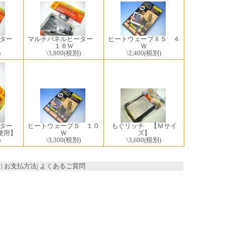
ーター
マルチパネルヒーター
ヒートウェーブＸＳ ４
１６W
Ｗ
)
\3,800
(税別)
\2,400
(税別)
ヒートウェーブＳ １０
もぐリッチ 【Ｍサイ
ーター
Ｗ
ズ】
便用】
\3,300
(税別)
\3,680
(税別)
)
て
|
お支払方法
|
よくあるご質問