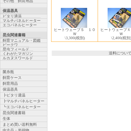
その他 飼育用品
保温器具
ピタリ適温
マルチパネルヒーター
エコパネルヒーター
ヒートウェーブＳ １０
ヒートウェーブＸ
Ｗ
Ｗ
昆虫関連書籍
\3,300
(税別)
\2,400
(税別
飼育マニュアル・図鑑
ビークワ
昆虫フィールド
送料につい
くわがたマガジン
ルカヌスワールド
菌糸瓶
飼育ケース
飼育用品
保温器具
┣ピタリ適温
┣マルチパネルヒーター
┗エコパネルヒーター
昆虫関連書籍
生体
まとめ買い送料無料
中古品・半端物