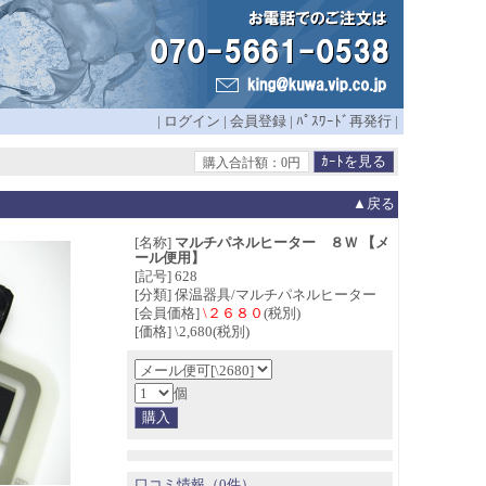
|
ログイン
|
会員登録
|
ﾊﾟｽﾜｰﾄﾞ再発行
|
購入合計額：0円
▲戻る
[名称]
マルチパネルヒーター ８Ｗ 【メ
ール便用】
[記号] 628
[分類] 保温器具/マルチパネルヒーター
[会員価格]
\２６８０
(税別)
[価格] \2,680(税別)
個
口コミ情報（0件）