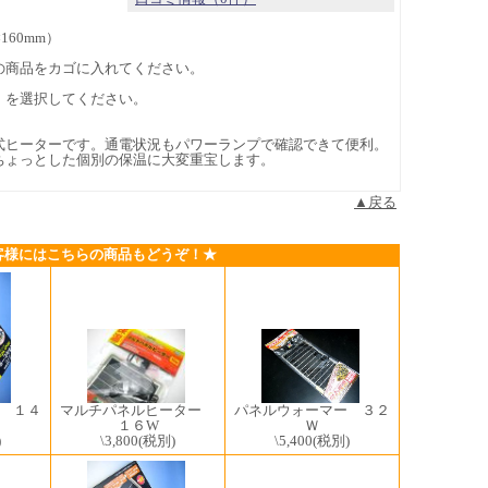
60mm）
の商品をカゴに入れてください。
」を選択してください。
式ヒーターです。通電状況もパワーランプで確認できて便利。
ちょっとした個別の保温に大変重宝します。
▲戻る
客様にはこちらの商品もどうぞ！★
マルチパネルヒーター
パネルウォーマー ３２
 １４
１６W
Ｗ
\3,800
(税別)
\5,400
(税別)
)