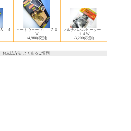
Ｓ ４
マルチパネルヒーター
ヒートウェーブＬ ２０
１４W
Ｗ
)
\3,200
(税別)
\4,980
(税別)
て
|
お支払方法
|
よくあるご質問