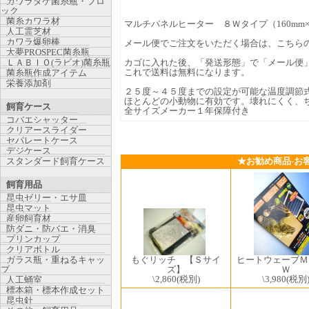
カワラタケ菌糸瓶・ブロ
ック
菌糸カワラ材
マルチパネルヒーター ８Ｗタイプ（160mm×1
人工霊芝材
カワラ爆卵棒
メール便でご注文をいただく場合は、こちら
大夢PROSPEC菌糸瓶
ＬＡＢＩＯ(ラビオ)菌糸瓶
カゴに入れた後、「発送形態」で「メール便
これで送料は無料になります。
菌糸瓶作成アイテム
栄養添加剤
２５度～４５度までの設定が可能な温度調節
ほとんどの小動物に有効です。壊れにくく、
飼育ケース
全サイズメーカー１年保障付き
コバエシャッター
クリアースライダー
セパレートケース
デジケース
スタンダード飼育ケース
★お勧め商品-お
飼育用品
昆虫ゼリー・エサ皿
昆虫マット
産卵飼育材
防ダニ・防バエ・消臭
プリンカップ
クリアボトル
ガラス瓶・重ねるキャッ
もぐリッチ 【Ｓサイ
ヒートウェーブＭ
プ
ズ】
Ｗ
\2,860
(税別)
\3,980
(税別
人工蛹室
標本箱・標本作成セット
昆虫針