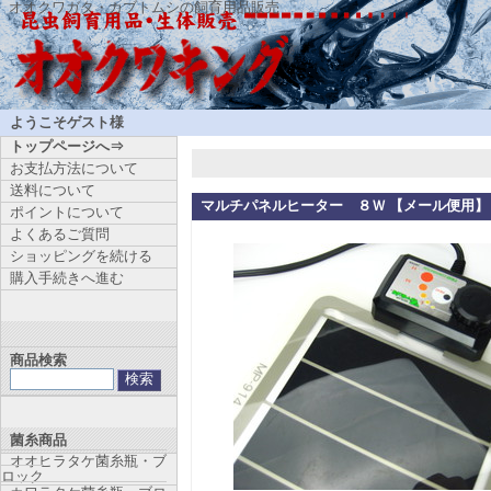
オオクワガタ・カブトムシの飼育用品販売
ようこそゲスト様
トップページへ⇒
お支払方法について
送料について
マルチパネルヒーター ８Ｗ 【メール便用】
ポイントについて
よくあるご質問
ショッピングを続ける
購入手続きへ進む
商品検索
菌糸商品
オオヒラタケ菌糸瓶・ブ
ロック