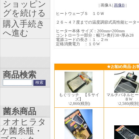
ショッピン
| 画像A |
画像B
|
グを続ける
ヒートウェーブＳ １０Ｗ
購入手続き
２６～４７度までの温度調節式高性能ヒーター
へ進む
ヒーター本体 サイズ：200mm×200mm
コントローラー部分：幅75×奥行38×厚み28
電源コードの長さ：１．２ｍ
定格消費電力 ：１０W
★お勧め商品-お
商品検索
もぐリッチ 【Ｓサイ
マルチパネルヒ
ズ】
８W
\2,860
(税別)
\2,580
(税別
菌糸商品
オオヒラタ
ケ菌糸瓶・