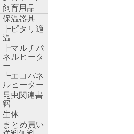
飼育用品
保温器具
┣ピタリ適
温
┣マルチパ
ネルヒータ
ー
┗エコパネ
ルヒーター
昆虫関連書
籍
生体
まとめ買い
送料無料