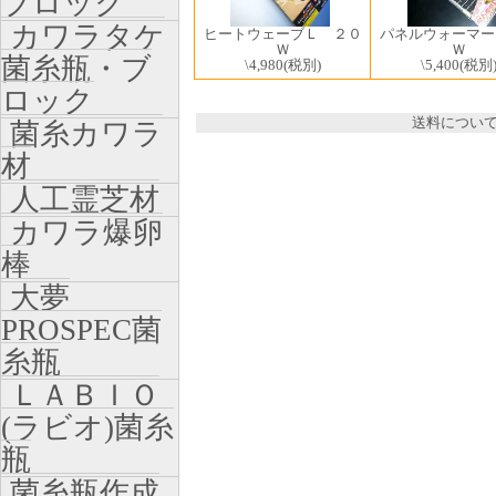
ブロック
カワラタケ
パネルウォーマー
ヒートウェーブＬ ２０
Ｗ
Ｗ
菌糸瓶・ブ
\5,400
(税別
\4,980
(税別)
ロック
送料につい
菌糸カワラ
材
人工霊芝材
カワラ爆卵
棒
大夢
PROSPEC菌
糸瓶
ＬＡＢＩＯ
(ラビオ)菌糸
瓶
菌糸瓶作成