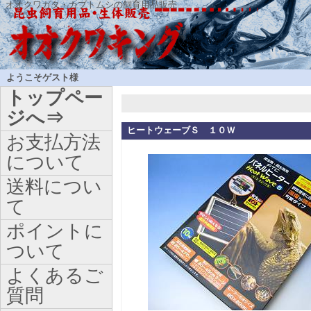
オオクワガタ・カブトムシの飼育用品販売
ようこそゲスト様
トップペー
ジへ⇒
ヒートウェーブＳ １０Ｗ
お支払方法
について
送料につい
て
ポイントに
ついて
よくあるご
質問