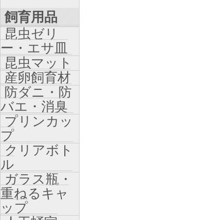
飼育用品
昆虫ゼリ
ー・エサ皿
昆虫マット
産卵飼育材
防ダニ・防
バエ・消臭
プリンカッ
プ
クリアボト
ル
ガラス瓶・
重ねるキャ
ップ